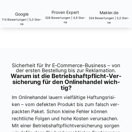
Pro­ven Expert
Makler.de
Goog­le
328 Bewer­tun­gen | 4,9 Ster­
334 Bewer­tun­gen | 5,0 Ster­
114 Bewer­tun­gen | 5,0 Ster­
ne
ne
ne
Sicher­heit für Ihr E‑Com­mer­ce-Busi­ness – von
der ers­ten Bestel­lung bis zur Rekla­ma­ti­on.
War­um ist die Betriebs­haft­pflicht-Ver­
si­che­rung für den Online­han­del wich­
tig?
Im Online­han­del lau­ern viel­fäl­ti­ge Haf­tungs­ri­si­
ken – vom defek­ten Pro­dukt bis zum falsch ver­
pack­ten Paket. Schon klei­ne Feh­ler kön­nen
recht­li­che Fol­gen und hohe Kos­ten ver­ur­sa­chen.
Mit einer Betriebs­haft­pflicht­ver­si­che­rung sor­gen