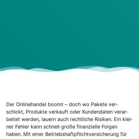
Der Online­han­del boomt – doch wo Pake­te ver­
schickt, Pro­duk­te ver­kauft oder Kun­den­da­ten ver­ar­
bei­tet wer­den, lau­ern auch recht­li­che Risi­ken. Ein klei­
ner Feh­ler kann schnell gro­ße finan­zi­el­le Fol­gen
haben. Mit einer Betriebs­haft­pflicht­ver­si­che­rung für