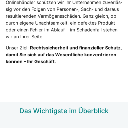
Online­händ­ler schüt­zen wir Ihr Unter­neh­men zuver­läs­
sig vor den Fol­gen von Personen‑, Sach- und dar­aus
resul­tie­ren­den Ver­mö­gens­schä­den. Ganz gleich, ob
durch eige­ne Unacht­sam­keit, ein defek­tes Pro­dukt
oder einen Feh­ler im Ablauf – im Scha­den­fall ste­hen
wir an Ihrer Sei­te.
Unser Ziel:
Rechts­si­cher­heit und finan­zi­el­ler Schutz,
damit Sie sich auf das Wesent­li­che kon­zen­trie­ren
kön­nen – Ihr Geschäft.
Das Wich­tigs­te im Über­blick