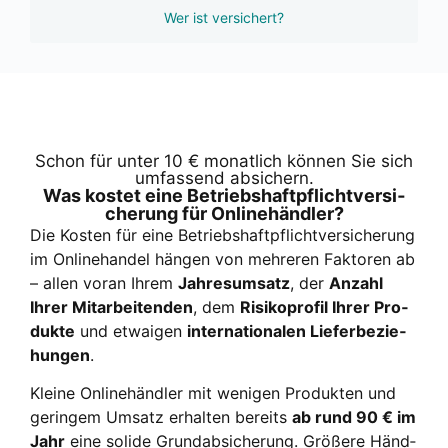
Wer ist versichert?
Schon für unter 10 € monat­lich kön­nen Sie sich
umfas­send absi­chern.
Was kos­tet eine Betriebs­haft­pflicht­ver­si­
che­rung für Online­händ­ler?
Die Kos­ten für eine Betriebs­haft­pflicht­ver­si­che­rung
im Online­han­del hän­gen von meh­re­ren Fak­to­ren ab
– allen vor­an Ihrem
Jah­res­um­satz
, der
Anzahl
Ihrer Mit­ar­bei­ten­den
, dem
Risi­ko­pro­fil Ihrer Pro­
duk­te
und etwa­igen
inter­na­tio­na­len Lie­fer­be­zie­
hun­gen
.
Klei­ne Online­händ­ler mit weni­gen Pro­duk­ten und
gerin­gem Umsatz erhal­ten bereits
ab rund 90 € im
Jahr
eine soli­de Grund­ab­si­che­rung. Grö­ße­re Händ­