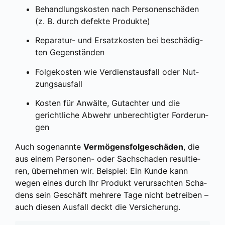
Behand­lungs­kos­ten nach Per­so­nen­schä­den
(z. B. durch defek­te Pro­duk­te)
Repa­ra­tur- und Ersatz­kos­ten bei beschä­dig­
ten Gegen­stän­den
Fol­ge­kos­ten wie Ver­dienst­aus­fall oder Nut­
zungs­aus­fall
Kos­ten für Anwäl­te, Gut­ach­ter und die
gericht­li­che Abwehr unbe­rech­tig­ter For­de­run­
gen
Auch soge­nann­te
Ver­mö­gens­fol­ge­schä­den
, die
aus einem Per­so­nen- oder Sach­scha­den resul­tie­
ren, über­neh­men wir. Bei­spiel: Ein Kun­de kann
wegen eines durch Ihr Pro­dukt ver­ur­sach­ten Scha­
dens sein Geschäft meh­re­re Tage nicht betrei­ben –
auch die­sen Aus­fall deckt die Ver­si­che­rung.