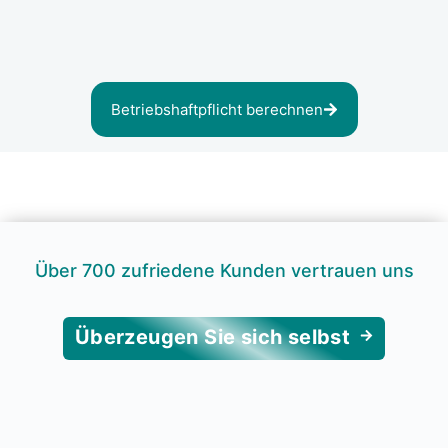
Betriebs­haft­pflicht berech­nen
Über 700 zufrie­de­ne Kun­den ver­trau­en uns
Über­zeu­gen Sie sich selbst