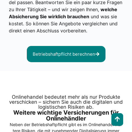
del pas­sen. Beant­wor­ten Sie ein paar kur­ze Fra­gen
zu Ihrer Tätig­keit – und wir zei­gen Ihnen,
wel­che
Absi­che­rung Sie wirk­lich brau­chen
und was sie
kos­tet. So kön­nen Sie Ange­bo­te ver­glei­chen und
direkt einen Abschluss vor­be­rei­ten.
Betriebs­haft­pflicht berech­nen
Online­han­del bedeu­tet mehr als nur Pro­duk­te
ver­schi­cken – sichern Sie auch die digi­ta­len und
logis­ti­schen Risi­ken ab.
Wei­te­re wich­ti­ge Ver­si­che­run­gen für
Online­händ­ler
Neben der Betriebs­haft­pflicht gibt es im Online­han­del wei­
te­re Risi­ken, die mit zuneh­men­der Digi­ta­li­sie­rung immer