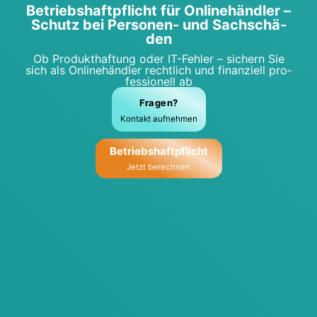
Betriebs­haft­pflicht für Online­händ­ler –
Schutz bei Per­so­nen- und Sach­schä­
den
Ob Pro­dukt­haf­tung oder IT-Feh­ler – sichern Sie
sich als Online­händ­ler recht­lich und finan­zi­ell pro­
fes­sio­nell ab
Fra­gen?
Kon­takt auf­neh­men
Betriebs­haft­pflicht
Jetzt berech­nen