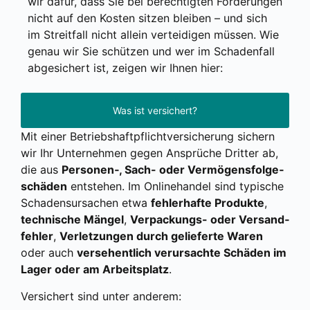
wir dafür, dass Sie bei berech­tig­ten For­de­run­gen
nicht auf den Kos­ten sit­zen blei­ben – und sich
im Streit­fall nicht allein ver­tei­di­gen müs­sen. Wie
genau wir Sie schüt­zen und wer im Scha­den­fall
abge­si­chert ist, zei­gen wir Ihnen hier:
Was ist versichert?
Mit einer Betriebs­haft­pflicht­ver­si­che­rung sichern
wir Ihr Unter­neh­men gegen Ansprü­che Drit­ter ab,
die aus
Personen‑, Sach- oder Ver­mö­gens­fol­ge­
schä­den
ent­ste­hen. Im Online­han­del sind typi­sche
Scha­dens­ur­sa­chen etwa
feh­ler­haf­te Pro­duk­te
,
tech­ni­sche Män­gel
,
Ver­pa­ckungs- oder Ver­sand­
feh­ler
,
Ver­let­zun­gen durch gelie­fer­te Waren
oder auch
ver­se­hent­lich ver­ur­sach­te Schä­den im
Lager oder am Arbeits­platz
.
Ver­si­chert sind unter ande­rem: