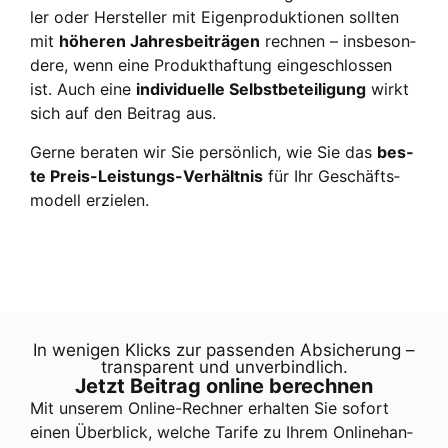
ler oder Her­stel­ler mit Eigen­pro­duk­tio­nen soll­ten
mit
höhe­ren Jah­res­bei­trä­gen
rech­nen – ins­be­son­
de­re, wenn eine Pro­dukt­haf­tung ein­ge­schlos­sen
ist. Auch eine
indi­vi­du­el­le Selbst­be­tei­li­gung
wirkt
sich auf den Bei­trag aus.
Ger­ne bera­ten wir Sie per­sön­lich, wie Sie das
bes­
te Preis-Leis­tungs-Ver­hält­nis
für Ihr Geschäfts­
mo­dell erzie­len.
In weni­gen Klicks zur pas­sen­den Absi­che­rung –
trans­pa­rent und unver­bind­lich.
Jetzt Bei­trag online berech­nen
Mit unse­rem Online-Rech­ner erhal­ten Sie sofort
einen Über­blick, wel­che Tari­fe zu Ihrem Online­han­