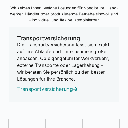
Wir zei­gen Ihnen, wel­che Lösun­gen für Spe­di­teu­re, Hand­
wer­ker, Händ­ler oder pro­du­zie­ren­de Betrie­be sinn­voll sind
– indi­vi­du­ell und fle­xi­bel kom­bi­nier­bar.
Trans­port­ver­si­che­rung
Die Trans­port­ver­si­che­rung lässt sich exakt
auf Ihre Abläu­fe und Unter­neh­mens­grö­ße
anpas­sen. Ob eigen­ge­führ­ter Werk­ver­kehr,
exter­ne Trans­por­te oder Lager­hal­tung –
wir bera­ten Sie per­sön­lich zu den bes­ten
Lösun­gen für Ihre Bran­che.
Trans­port­ver­si­che­rung