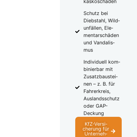
kas­ko­schä­den
Schutz bei
Dieb­stahl, Wild­
un­fäl­len, Ele­
men­tar­schä­den
und Van­da­lis­
mus
Indi­vi­du­ell kom­
bi­nier­bar mit
Zusatz­bau­stei­
nen – z. B. für
Fah­rer­kreis,
Aus­lands­schutz
oder GAP-
Deckung
KfZ-Ver­si­
che­rung für
Unter­neh­