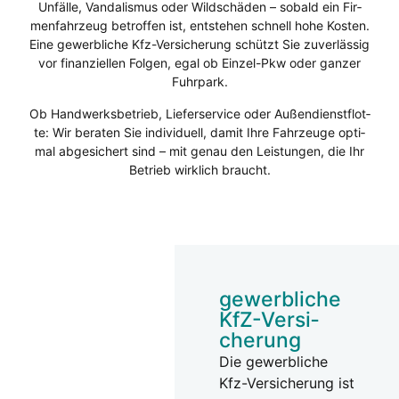
Unfäl­le, Van­da­lis­mus oder Wild­schä­den – sobald ein Fir­
men­fahr­zeug betrof­fen ist, ent­ste­hen schnell hohe Kos­ten.
Eine gewerb­li­che Kfz-Ver­si­che­rung schützt Sie zuver­läs­sig
vor finan­zi­el­len Fol­gen, egal ob Ein­zel-Pkw oder gan­zer
Fuhr­park.
Ob Hand­werks­be­trieb, Lie­fer­ser­vice oder Außen­dienst­flot­
te: Wir bera­ten Sie indi­vi­du­ell, damit Ihre Fahr­zeu­ge opti­
mal abge­si­chert sind – mit genau den Leis­tun­gen, die Ihr
Betrieb wirk­lich braucht.
gewerb­li­che
KfZ-Ver­si­
che­rung
Die gewerb­li­che
Kfz-Ver­si­che­rung ist