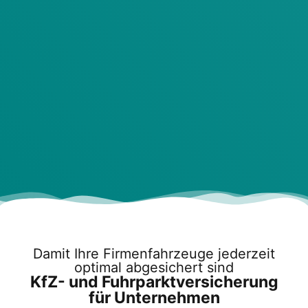
Damit Ihre Fir­men­fahr­zeu­ge jeder­zeit
opti­mal abge­si­chert sind
KfZ- und Fuhr­parkt­ver­si­che­rung
für Unter­neh­men