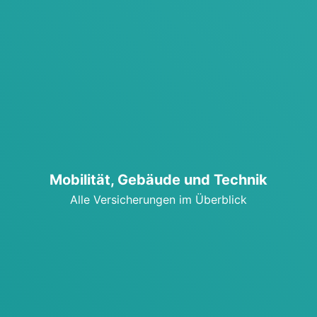
Mobi­li­tät, Gebäu­de und Tech­nik
Alle Ver­si­che­run­gen im Über­blick