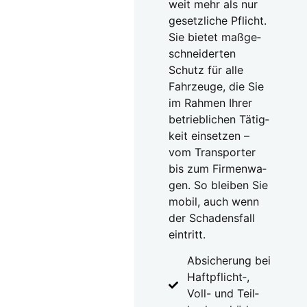
weit mehr als nur
gesetz­li­che Pflicht.
Sie bie­tet maß­ge­
schnei­der­ten
Schutz für alle
Fahr­zeu­ge, die Sie
im Rah­men Ihrer
betrieb­li­chen Tätig­
keit ein­set­zen –
vom Trans­por­ter
bis zum Fir­men­wa­
gen. So blei­ben Sie
mobil, auch wenn
der Scha­dens­fall
ein­tritt.
Absi­che­rung bei
Haftpflicht‑,
Voll- und Teil­