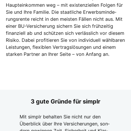
Haupt­ein­kom­men weg – mit exis­ten­zi­el­len Fol­gen für
Sie und Ihre Fami­lie. Die staat­li­che Erwerbs­min­de­
rungs­ren­te reicht in den meis­ten Fäl­len nicht aus. Mit
einer BU-Ver­si­che­rung sichern Sie sich früh­zei­tig
finan­zi­ell ab und schüt­zen sich ver­läss­lich vor die­sem
Risi­ko. Dabei pro­fi­tie­ren Sie von indi­vi­du­ell wähl­ba­ren
Leis­tun­gen, fle­xi­blen Ver­trags­lö­sun­gen und einem
star­ken Part­ner an Ihrer Sei­te – von Anfang an.
3 gute Grün­de für sim­plr
Mit sim­plr behal­ten Sie nicht nur den
Über­blick über Ihre Ver­si­che­run­gen, son­
dern gewin­nen Zeit, Sicher­heit und Klar­