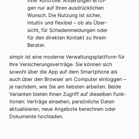
Ihrer Kon­trol­le: Ände­run­gen erfol­
gen nur auf Ihren aus­drück­li­chen
Wunsch. Die Nut­zung ist sicher,
intui­tiv und fle­xi­bel – ob als Über­
sicht, für Scha­den­mel­dun­gen oder
für den direk­ten Kon­takt zu Ihrem
Bera­ter.
sim­plr ist eine moder­ne Ver­wal­tungs­platt­form für
Ihre Ver­si­che­rungs­ver­trä­ge. Sie kön­nen sich
sowohl über die App auf dem Smart­phone als
auch über den Brow­ser am Com­pu­ter ein­log­gen –
je nach­dem, wie Sie am liebs­ten arbei­ten. Bei­de
Vari­an­ten bie­ten Ihnen Zugriff auf die­sel­ben Funk­
tio­nen: Ver­trä­ge ein­se­hen, per­sön­li­che Daten
aktua­li­sie­ren, neue Ange­bo­te berech­nen oder
Doku­men­te hoch­la­den.