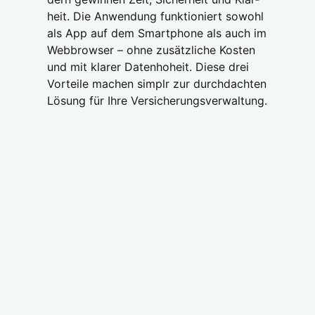
heit. Die Anwen­dung funk­tio­niert sowohl
als App auf dem Smart­phone als auch im
Web­brow­ser – ohne zusätz­li­che Kos­ten
und mit kla­rer Daten­ho­heit. Die­se drei
Vor­tei­le machen sim­plr zur durch­dach­ten
Lösung für Ihre Ver­si­che­rungs­ver­wal­tung.