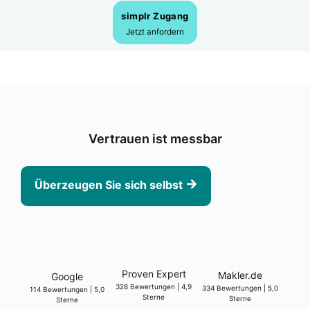
sim­plr Zugang
Jetzt anfor­dern
Ver­trau­en ist mess­bar
Über­zeu­gen Sie sich selbst
Pro­ven Expert
Makler.de
Goog­le
328 Bewer­tun­gen | 4,9
334 Bewer­tun­gen | 5,0
114 Bewer­tun­gen | 5,0
Ster­ne
Ster­ne
Ster­ne