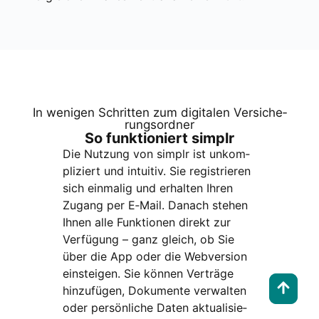
In weni­gen Schrit­ten zum digi­ta­len Ver­si­che­
rungs­ord­ner
So funk­tio­niert sim­plr
Die Nut­zung von sim­plr ist unkom­
pli­ziert und intui­tiv. Sie regis­trie­ren
sich ein­ma­lig und erhal­ten Ihren
Zugang per E‑Mail. Danach ste­hen
Ihnen alle Funk­tio­nen direkt zur
Ver­fü­gung – ganz gleich, ob Sie
über die App oder die Web­ver­si­on
ein­stei­gen. Sie kön­nen Ver­trä­ge
hin­zu­fü­gen, Doku­men­te ver­wal­ten
oder per­sön­li­che Daten aktua­li­sie­