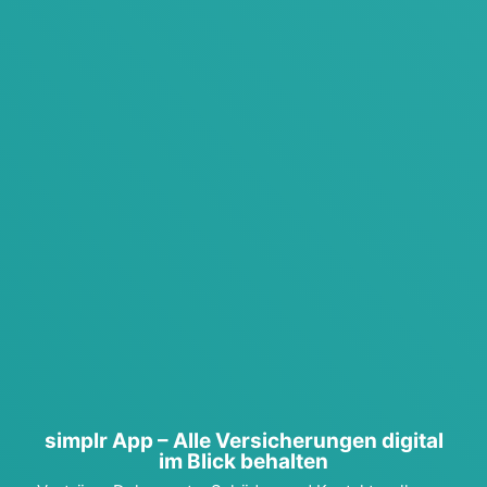
sim­plr App – Alle Ver­si­che­run­gen digi­tal
im Blick behal­ten