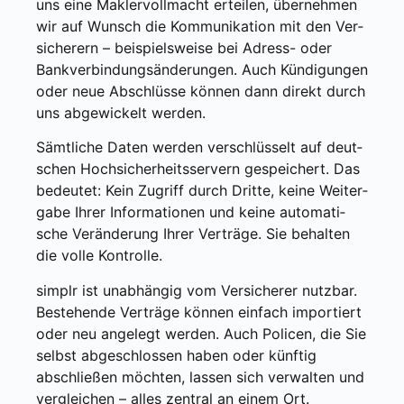
uns eine Mak­ler­voll­macht ertei­len, über­neh­men
wir auf Wunsch die Kom­mu­ni­ka­ti­on mit den Ver­
si­che­rern – bei­spiels­wei­se bei Adress- oder
Bank­ver­bin­dungs­än­de­run­gen. Auch Kün­di­gun­gen
oder neue Abschlüs­se kön­nen dann direkt durch
uns abge­wi­ckelt wer­den.
Sämt­li­che Daten wer­den ver­schlüs­selt auf deut­
schen Hoch­si­cher­heits­ser­vern gespei­chert. Das
bedeu­tet: Kein Zugriff durch Drit­te, kei­ne Wei­ter­
ga­be Ihrer Infor­ma­tio­nen und kei­ne auto­ma­ti­
sche Ver­än­de­rung Ihrer Ver­trä­ge. Sie behal­ten
die vol­le Kon­trol­le.
sim­plr ist unab­hän­gig vom Ver­si­che­rer nutz­bar.
Bestehen­de Ver­trä­ge kön­nen ein­fach impor­tiert
oder neu ange­legt wer­den. Auch Poli­cen, die Sie
selbst abge­schlos­sen haben oder künf­tig
abschlie­ßen möch­ten, las­sen sich ver­wal­ten und
ver­glei­chen – alles zen­tral an einem Ort.