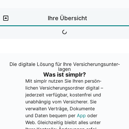
Ihre Über­sicht
Die digi­ta­le Lösung für Ihre Ver­si­che­rungs­un­ter­
la­gen
Was ist sim­plr?
Mit sim­plr nut­zen Sie Ihren per­sön­
li­chen Ver­si­che­rungs­ord­ner digi­tal –
jeder­zeit ver­füg­bar, kos­ten­frei und
unab­hän­gig vom Ver­si­che­rer. Sie
ver­wal­ten Ver­trä­ge, Doku­men­te
und Daten bequem per
App
oder
Web. Gleich­zei­tig bleibt alles unter