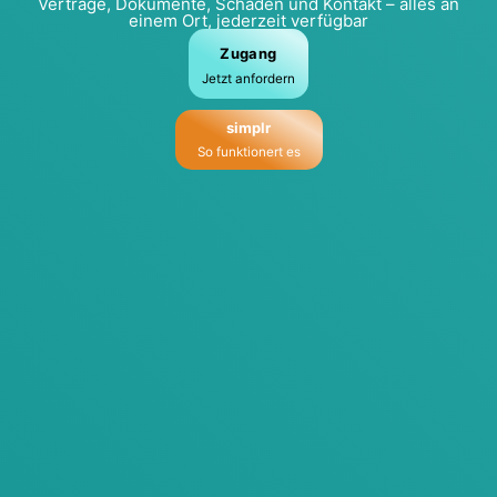
Ver­trä­ge, Doku­men­te, Schä­den und Kon­takt – alles an
einem Ort, jeder­zeit ver­füg­bar
Zugang
Jetzt anfor­dern
sim­plr
So funk­tio­nert es