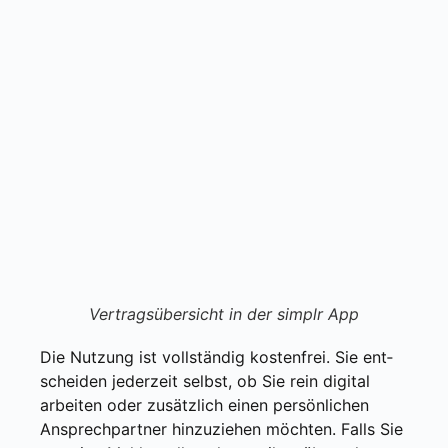
Ver­trags­über­sicht in der sim­plr App
Die Nut­zung ist voll­stän­dig kos­ten­frei. Sie ent­
schei­den jeder­zeit selbst, ob Sie rein digi­tal
arbei­ten oder zusätz­lich einen per­sön­li­chen
Ansprech­part­ner hin­zu­zie­hen möch­ten. Falls Sie