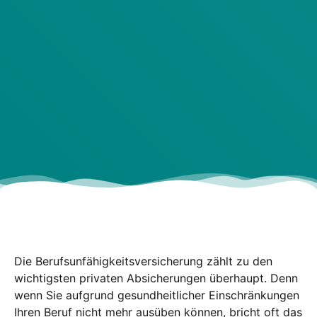
Die Berufs­un­fä­hig­keits­ver­si­che­rung zählt zu den
wich­tigs­ten pri­va­ten Absi­che­run­gen über­haupt. Denn
wenn Sie auf­grund gesund­heit­li­cher Ein­schrän­kun­gen
Ihren Beruf nicht mehr aus­üben kön­nen, bricht oft das