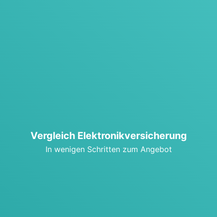
Ver­gleich Elek­tro­nik­ver­si­che­rung
In weni­gen Schrit­ten zum Ange­bot