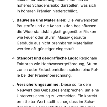
höhe­res Scha­dens­ri­si­ko dar­stel­len, was sich
in höhe­ren Prä­mi­en nie­der­schlägt.
Bau­wei­se und Mate­ria­li­en:
Die ver­wen­de­ten
Bau­stof­fe und die Kon­struk­ti­on beein­flus­sen
die Wider­stands­fä­hig­keit gegen­über Risi­ken
wie Feu­er oder Sturm. Mas­siv gebau­te
Gebäu­de aus nicht brenn­ba­ren Mate­ria­li­en
wer­den oft güns­ti­ger ein­ge­stuft.
Stand­ort und geo­gra­fi­sche Lage:
Regio­na­le
Fak­to­ren wie Hoch­was­ser­ge­fähr­dung, Sturm­
zo­nen oder Erd­be­ben­ri­si­ken spie­len eine Rol­
le bei der Prä­mi­en­be­rech­nung.
Ver­si­che­rungs­sum­me:
Die­se soll­te dem
Neu­wert des Gebäu­des ent­spre­chen, um eine
Unter­ver­si­che­rung zu ver­mei­den. Ein kor­rekt
ermit­tel­ter Wert stellt sicher, dass im Scha­