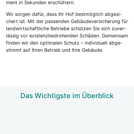
ment in Sekun­den erschüt­tern.
Wir sor­gen dafür, dass Ihr Hof best­mög­lich abge­si­
chert ist. Mit der pas­sen­den Gebäu­de­ver­si­che­rung für
land­wirt­schaft­li­che Betrie­be schüt­zen Sie sich zuver­
läs­sig vor exis­tenz­be­dro­hen­den Schä­den. Gemein­sam
fin­den wir den opti­ma­len Schutz – indi­vi­du­ell abge­
stimmt auf Ihren Betrieb und Ihre Gebäu­de.
Das Wich­tigs­te im Über­blick