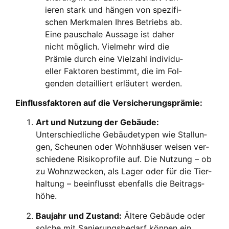
ie­ren stark und hän­gen von spe­zi­fi­
schen Merk­ma­len Ihres Betriebs ab.
Eine pau­scha­le Aus­sa­ge ist daher
nicht mög­lich.
Viel­mehr wird die
Prä­mie durch eine Viel­zahl indi­vi­du­
el­ler Fak­to­ren bestimmt, die im Fol­
gen­den detail­liert erläu­tert wer­den.
Ein­fluss­fak­to­ren auf die Ver­si­che­rungs­prä­mie:
Art und Nut­zung der Gebäu­de:
Unter­schied­li­che Gebäu­de­ty­pen wie Stal­lun­
gen, Scheu­nen oder Wohn­häu­ser wei­sen ver­
schie­de­ne Risi­ko­pro­fi­le auf. Die Nut­zung – ob
zu Wohn­zwe­cken, als Lager oder für die Tier­
hal­tung – beein­flusst eben­falls die Bei­trags­
hö­he.
Bau­jahr und Zustand:
Älte­re Gebäu­de oder
sol­che mit Sanie­rungs­be­darf kön­nen ein