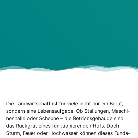
Die Land­wirt­schaft ist für vie­le nicht nur ein Beruf,
son­dern eine Lebens­auf­ga­be. Ob Stal­lun­gen, Maschi­
nen­hal­le oder Scheu­ne – die Betriebs­ge­bäu­de sind
das Rück­grat eines funk­tio­nie­ren­den Hofs. Doch
Sturm, Feu­er oder Hoch­was­ser kön­nen die­ses Fun­da­