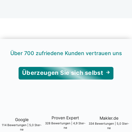
Über 700 zufrie­de­ne Kun­den ver­trau­en uns
Über­zeu­gen Sie sich selbst
Pro­ven Expert
Makler.de
Goog­le
328 Bewer­tun­gen | 4,9 Ster­
334 Bewer­tun­gen | 5,0 Ster­
114 Bewer­tun­gen | 5,0 Ster­
ne
ne
ne