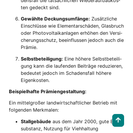
dens­fall die tat­säch­li­chen Wie­der­auf­bau­kos­
ten gedeckt sind.
Gewähl­te Deckungs­um­fän­ge:
Zusätz­li­che
Ein­schlüs­se wie Ele­men­tar­schä­den, Glas­bruch
oder Pho­to­vol­ta­ik­an­la­gen erhö­hen den Ver­si­
che­rungs­schutz, beein­flus­sen jedoch auch die
Prä­mie.
Selbst­be­tei­li­gung:
Eine höhe­re Selbst­be­tei­li­
gung kann die lau­fen­den Bei­trä­ge redu­zie­ren,
bedeu­tet jedoch im Scha­dens­fall höhe­re
Eigen­kos­ten.
Bei­spiel­haf­te Prä­mi­en­ge­stal­tung:
Ein mit­tel­gro­ßer land­wirt­schaft­li­cher Betrieb mit
fol­gen­den Merk­ma­len:
Stall­ge­bäu­de
aus dem Jahr 2000, gute Bau­
sub­stanz, Nut­zung für Vieh­hal­tung