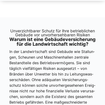
Unver­zicht­ba­rer Schutz für Ihre betrieb­li­chen
Gebäu­de vor unvor­her­seh­ba­ren Risi­ken
War­um ist eine Gebäu­de­ver­si­che­rung
für die Land­wirt­schaft wich­tig?
In der Land­wirt­schaft sind Gebäu­de wie Stal­lun­
gen, Scheu­nen und Maschi­nen­hal­len zen­tra­le
Bestand­tei­le des Betriebs­ver­mö­gens.
Sie sind
täg­lich viel­fäl­ti­gen Risi­ken aus­ge­setzt – von
Brän­den über Unwet­ter bis hin zu Lei­tungs­was­
ser­schä­den.
Ohne adäqua­ten Ver­si­che­rungs­
schutz kön­nen sol­che unvor­her­ge­se­he­nen Ereig­
nis­se nicht nur hohe finan­zi­el­le Ver­lus­te ver­ur­sa­
chen, son­dern auch die Exis­tenz des gesam­ten
Betriebs gefähr­den.
Eine maß­ge­schnei­der­te