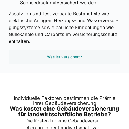
Schnee­druck mit­ver­si­chert wer­den.
Zusätz­lich sind fest ver­bau­te Bestand­tei­le wie
elek­tri­sche Anla­gen, Hei­zungs- und Was­ser­ver­sor­
gungs­sys­te­me sowie bau­li­che Ein­rich­tun­gen wie
Gül­le­ka­nä­le und Car­ports im Ver­si­che­rungs­schutz
ent­hal­ten.
Was ist versichert?
Indi­vi­du­el­le Fak­to­ren bestim­men die Prä­mie
Ihrer Gebäu­de­ver­si­che­rung
Was kos­tet eine Gebäu­de­ver­si­che­rung
für land­wirt­schaft­li­che Betrie­be?
Die Kos­ten für eine Gebäu­de­ver­si­
che­rung in der Land­wirt­schaft vari­