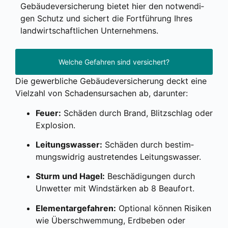
Gebäu­de­ver­si­che­rung bie­tet hier den not­wen­di­
gen Schutz und sichert die Fort­füh­rung Ihres
land­wirt­schaft­li­chen Unter­neh­mens.
Welche Gefahren sind versichert?
Die gewerb­li­che
Gebäu­de­ver­si­che­rung deckt eine
Viel­zahl von Scha­dens­ur­sa­chen ab, dar­un­ter:
Feu­er:
Schä­den durch Brand, Blitz­schlag oder
Explo­si­on.
Lei­tungs­was­ser:
Schä­den durch bestim­
mungs­wid­rig aus­tre­ten­des Lei­tungs­was­ser.
Sturm und Hagel:
Beschä­di­gun­gen durch
Unwet­ter mit Wind­stär­ken ab 8 Beau­fort.
Ele­men­tar­ge­fah­ren:
Optio­nal kön­nen Risi­ken
wie Über­schwem­mung, Erd­be­ben oder