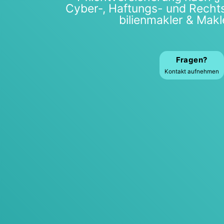
Cyber‑, Haf­tungs- und Recht
bi­li­en­mak­ler & Mak­
Fra­gen?
Kon­takt auf­neh­men