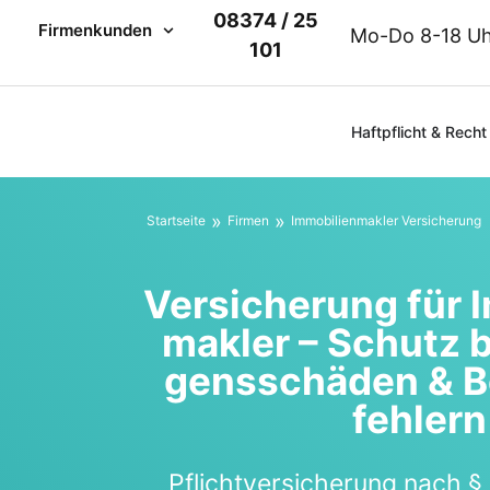
08374 / 25
Fir­men­kun­den
Mo-Do 8-18 Uhr
101
Haftpflicht & Recht
»
»
Start­sei­te
Fir­men
Immo­bi­li­en­mak­ler Ver­si­che­rung
Ver­si­che­rung für I
mak­ler – Schutz 
gens­schä­den & B
feh­lern
Pflicht­ver­si­che­rung nach