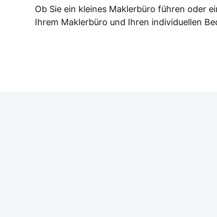
Ob Sie ein klei­nes Mak­ler­bü­ro füh­ren oder e
Ihrem Mak­ler­bü­ro und Ihren indi­vi­du­el­len Be