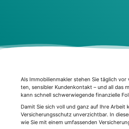
Als Immo­bi­li­en­mak­ler ste­hen Sie täg­lich vor v
ten, sen­si­bler Kun­den­kon­takt – und all das m
kann schnell schwer­wie­gen­de finan­zi­el­le Fo
Damit Sie sich voll und ganz auf Ihre Arbeit ko
Ver­si­che­rungs­schutz unver­zicht­bar. In die­se
wie Sie mit einem umfas­sen­den Ver­si­che­rung