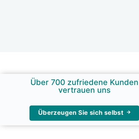
Über 700 zufrie­de­ne Kun­den
ver­trau­en uns
Über­zeu­gen Sie sich selbst