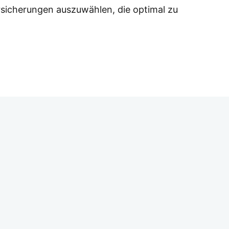
si­che­run­gen aus­zu­wäh­len, die opti­mal zu