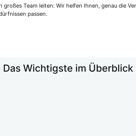
in gro­ßes Team lei­ten: Wir hel­fen Ihnen, genau die Ver­
dürf­nis­sen pas­sen.
Das Wich­tigs­te im Über­blick