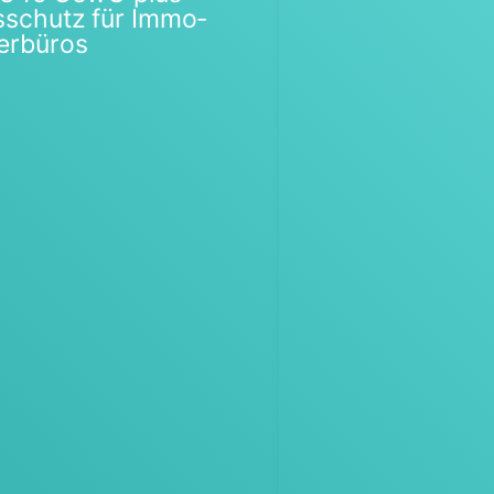
s­schutz für Immo­
ler­bü­ros