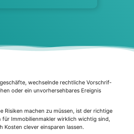
n­ge­schäf­te, wech­seln­de recht­li­che Vor­schrif­
e­hen oder ein unvor­her­seh­ba­res Ereig­nis
e Risi­ken machen zu müs­sen, ist der rich­ti­ge
für Immo­bi­li­en­mak­ler wirk­lich wich­tig sind,
Kos­ten cle­ver ein­spa­ren las­sen.