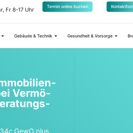
Termin online buchen
Kontaktfor
, Fr 8-17 Uhr
Gebäude & Technik
Gesundheit & Vorsorge
Br
mmo­bi­li­en­
bei Ver­mö­
era­tungs­
 § 34c GewO plus