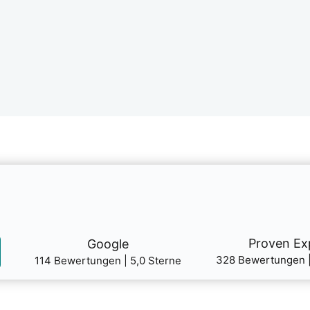
Pro­ven Ex
Goog­le
328 Bewer­tun­gen |
114 Bewer­tun­gen | 5,0 Ster­ne