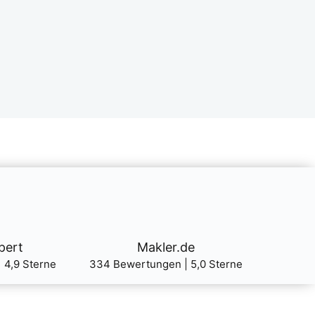
Makler.de
pert
334 Bewer­tun­gen | 5,0 Ster­ne
 4,9 Ster­ne