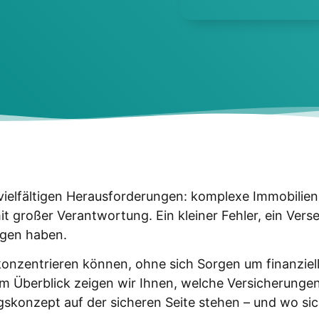
iel­fäl­ti­gen Her­aus­for­de­run­gen: kom­ple­xe Immo­bi­li­e
it gro­ßer Ver­ant­wor­tung. Ein klei­ner Feh­ler, ein Ver­s
l­gen haben.
n­zen­trie­ren kön­nen, ohne sich Sor­gen um finan­zi­el­l
m Über­blick zei­gen wir Ihnen, wel­che Ver­si­che­run­gen 
s­kon­zept auf der siche­ren Sei­te ste­hen – und wo sich 