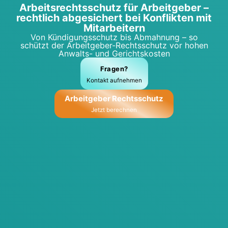
Arbeits­rechts­schutz für Arbeit­ge­ber –
recht­lich abge­si­chert bei Kon­flik­ten mit
Mit­ar­bei­tern
Von Kün­di­gungs­schutz bis Abmah­nung – so
schützt der Arbeit­ge­ber-Rechts­schutz vor hohen
Anwalts- und Gerichts­kos­ten
Fra­gen?
Kon­takt auf­neh­men
Arbeit­ge­ber Rechts­schutz
Jetzt berech­nen