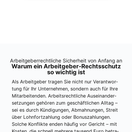
Arbeit­ge­ber­recht­li­che Sicher­heit von Anfang an
War­um ein Arbeit­ge­ber-Rechts­schutz
so wich­tig ist
Als Arbeit­ge­ber tra­gen Sie nicht nur Ver­ant­wor­
tung für Ihr Unter­neh­men, son­dern auch für Ihre
Mit­ar­bei­ten­den. Arbeits­recht­li­che Aus­ein­an­der­
set­zun­gen gehö­ren zum geschäft­li­chen All­tag –
sei es durch Kün­di­gun­gen, Abmah­nun­gen, Streit
über Lohn­fort­zah­lung oder Bonus­zah­lun­gen.
Sol­che Kon­flik­te enden häu­fig vor Gericht – mit
Kos­ten, die schnell meh­re­re tau­send Euro betra­