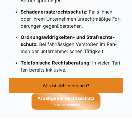
Betriebs­prü­fun­gen.
Scha­den­er­satz­rechts­schutz:
Falls Ihnen
oder Ihrem Unter­neh­men unrecht­mä­ßi­ge For­
de­run­gen gegen­über­ste­hen.
Ord­nungs­wid­rig­kei­ten- und Straf­rechts­
schutz:
Bei fahr­läs­si­gen Ver­stö­ßen im Rah­
men der unter­neh­me­ri­schen Tätig­keit.
Tele­fo­ni­sche Rechts­be­ra­tung:
In vie­len Tari­
fen bereits inklu­si­ve.
Was ist nicht versichert?
Arbeit­ge­ber Rechts­schutz
Jetzt berech­nen