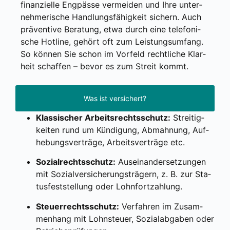
finan­zi­el­le Eng­päs­se ver­mei­den und Ihre unter­
neh­me­ri­sche Hand­lungs­fä­hig­keit sichern. Auch
prä­ven­ti­ve Bera­tung, etwa durch eine tele­fo­ni­
sche Hot­line, gehört oft zum Leis­tungs­um­fang.
So kön­nen Sie schon im Vor­feld recht­li­che Klar­
heit schaf­fen – bevor es zum Streit kommt.
Was ist versichert?
Klas­si­scher Arbeits­rechts­schutz:
Strei­tig­
kei­ten rund um Kün­di­gung, Abmah­nung, Auf­
he­bungs­ver­trä­ge, Arbeits­ver­trä­ge etc.
Sozi­al­rechts­schutz:
Aus­ein­an­der­set­zun­gen
mit Sozi­al­ver­si­che­rungs­trä­gern, z. B. zur Sta­
tus­fest­stel­lung oder Lohn­fort­zah­lung.
Steu­er­rechts­schutz:
Ver­fah­ren im Zusam­
men­hang mit Lohn­steu­er, Sozi­al­ab­ga­ben oder