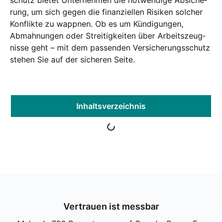
schutz bie­tet Unter­neh­men die not­wen­di­ge Absi­che­
rung, um sich gegen die finan­zi­el­len Risi­ken sol­cher
Kon­flik­te zu wapp­nen.
Ob es um Kün­di­gun­gen,
Abmah­nun­gen oder Strei­tig­kei­ten über Arbeits­zeug­
nis­se geht – mit dem pas­sen­den Ver­si­che­rungs­schutz
ste­hen Sie auf der siche­ren Sei­te.
Inhalts­ver­zeich­nis
Ver­trau­en ist mess­bar