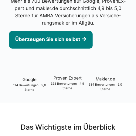
Mehr als 700 Bewer­tun­gen auf Goog­le, Pro­ven­Ex­
pert und makler.de durch­schnitt­lich 4,9 bis 5,0
Ster­ne für AMBA Ver­si­che­run­gen als Ver­si­che­
rungs­mak­ler im All­gäu.
Über­zeu­gen Sie sich selbst
Pro­ven Expert
Makler.de
Goog­le
328 Bewer­tun­gen | 4,9
334 Bewer­tun­gen | 5,0
114 Bewer­tun­gen | 5,0
Ster­ne
Ster­ne
Ster­ne
Das Wich­tigs­te im Über­blick