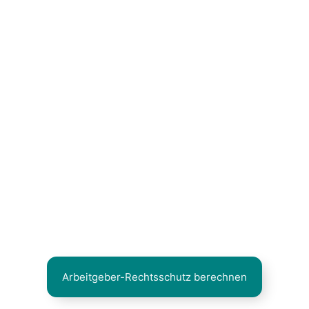
Rechts­schutz für Arbeit­ge­ber – Kon­flik­te absi­
chern statt eska­lie­ren las­sen
Ob Kün­di­gung, Abmah­nung oder Streit ums
Arbeits­zeug­nis: Mit dem pas­sen­den Arbeit­ge­
ber-Rechts­schutz ver­mei­den Sie unnö­ti­ge Kos­
ten und Ner­ven­auf­wand.
Arbeit­ge­ber-Rechts­schutz berech­nen