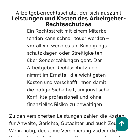
Arbeit­ge­ber­rechts­schutz, der sich aus­zahlt
Leis­tun­gen und Kos­ten des Arbeit­ge­ber-
Rechts­schut­zes
Ein Rechts­streit mit einem Mit­ar­bei­
ten­den kann schnell teu­er wer­den –
vor allem, wenn es um Kün­di­gungs­
schutz­kla­gen oder Strei­tig­kei­ten
über Son­der­zah­lun­gen geht. Der
Arbeit­ge­ber-Rechts­schutz über­
nimmt im Ernst­fall die wich­tigs­ten
Kos­ten und ver­schafft Ihnen damit
die nöti­ge Sicher­heit, um juris­ti­sche
Kon­flik­te pro­fes­sio­nell und ohne
finan­zi­el­les Risi­ko zu bewäl­ti­gen.
Zu den ver­si­cher­ten Leis­tun­gen zäh­len die Kos­ten
für Anwäl­te, Gerich­te, Gut­ach­ter und auch Zeu­gen.
Wenn nötig, deckt die Ver­si­che­rung zudem die