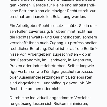
gen kön­nen. Gera­de für klei­ne und mit­tel­stän­di­
sche Betrie­be kann ein ein­zi­ger Rechts­streit zur
ernst­haf­ten finan­zi­el­len Belas­tung wer­den.
Ein Arbeit­ge­ber-Rechts­schutz schützt Sie in die­
sen Fäl­len zuver­läs­sig: Er über­nimmt nicht nur
die Rechts­an­walts- und Gerichts­kos­ten, son­dern
ver­schafft Ihnen auch Zugang zu pro­fes­sio­nel­ler
recht­li­cher Bera­tung. Dabei ist er auf die Bedürf­
nis­se von Arbeit­ge­bern zuge­schnit­ten – ob in
der Gas­tro­no­mie, im Hand­werk, in Agen­tu­ren,
Pra­xen oder Indus­trie­be­trie­ben. Selbst lang­wie­
ri­ge Ver­fah­ren wie Kün­di­gungs­schutz­pro­zes­se
oder Aus­ein­an­der­set­zun­gen mit Betriebs­rä­ten
sind abge­si­chert – unab­hän­gig davon, ob Sie
Recht bekom­men oder nicht.
Durch eine indi­vi­du­ell abge­stimm­te Ver­si­che­
rungs­lö­sung las­sen sich Risi­ken mini­mie­ren,