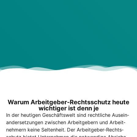
War­um Arbeit­ge­ber-Rechts­schutz heu­te
wich­ti­ger ist denn je
In der heu­ti­gen Geschäfts­welt sind recht­li­che Aus­ein­
an­der­set­zun­gen zwi­schen Arbeit­ge­bern und Arbeit­
neh­mern kei­ne Sel­ten­heit.
Der Arbeit­ge­ber-Rechts­