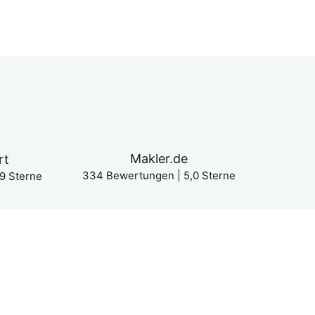
Makler.de
rt
334 Bewer­tun­gen | 5,0 Ster­ne
9 Ster­ne