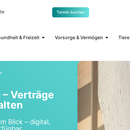
Uhr
Termin buchen
undheit & Freizeit
Vorsorge & Vermögen
Tiere
pp
 – Ver­trä­ge
al­ten
im Blick – digi­tal,
r­füg­bar