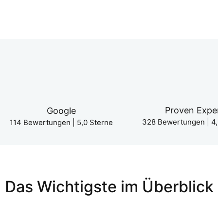
Pro­ven Expe
Goog­le
328 Bewer­tun­gen | 4,
114 Bewer­tun­gen | 5,0 Ster­ne
Das Wich­tigs­te im Über­blick