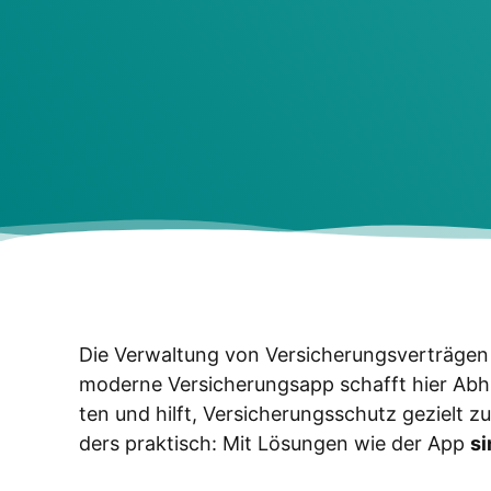
Die Ver­wal­tung von Ver­si­che­rungs­ver­trä­ge
moder­ne Ver­si­che­rungs­app schafft hier Abhil­
ten und hilft, Ver­si­che­rungs­schutz gezielt 
ders prak­tisch: Mit Lösun­gen wie der App
si