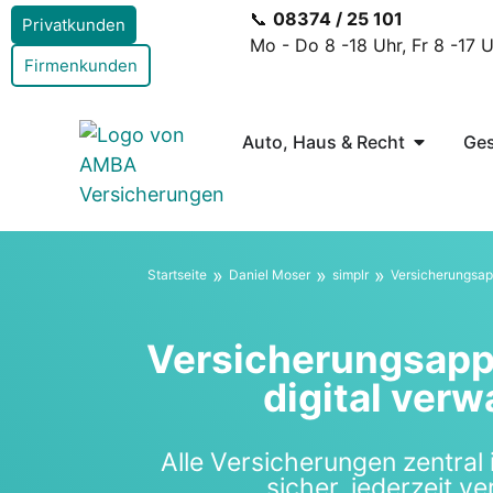
📞
08374 / 25 101
Privatkunden
Mo - Do 8 -18 Uhr, Fr 8 -17 
Firmenkunden
Auto, Haus & Recht
Ges
»
»
»
Start­sei­te
Dani­el Moser
sim­plr
Ver­si­che­rungs­a
Ver­si­che­rungs­app
digi­tal ver­w
Alle Ver­si­che­run­gen zen­tral 
sicher, jeder­zeit ve