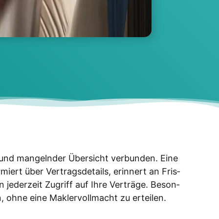
n und man­geln­der Über­sicht ver­bun­den. Eine
miert über Ver­trags­de­tails, erin­nert an Fris­
 jeder­zeit Zugriff auf Ihre Ver­trä­ge. Beson­
, ohne eine Mak­ler­voll­macht zu ertei­len.