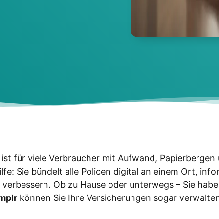
n ist für vie­le Ver­brau­cher mit Auf­wand, Papier­ber­ge
fe: Sie bün­delt alle Poli­cen digi­tal an einem Ort, infor­
zu ver­bes­sern. Ob zu Hau­se oder unter­wegs – Sie haben
m­plr
kön­nen Sie Ihre Ver­si­che­run­gen sogar ver­wal­ten