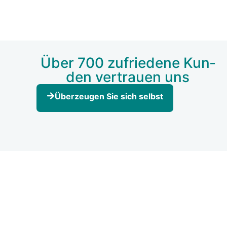
Über 700 zufrie­de­ne Kun­
den ver­trau­en uns
Über­zeu­gen Sie sich selbst