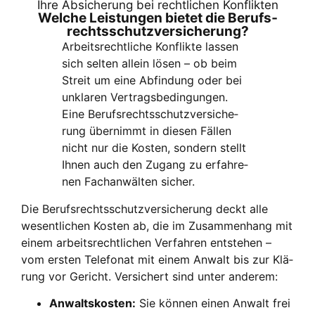
Ihre Absi­che­rung bei recht­li­chen Kon­flik­ten
Wel­che Leis­tun­gen bie­tet die Berufs­
rechts­schutz­ver­si­che­rung?
Arbeits­recht­li­che Kon­flik­te las­sen
sich sel­ten allein lösen – ob beim
Streit um eine Abfin­dung oder bei
unkla­ren Ver­trags­be­din­gun­gen.
Eine Berufs­rechts­schutz­ver­si­che­
rung über­nimmt in die­sen Fäl­len
nicht nur die Kos­ten, son­dern stellt
Ihnen auch den Zugang zu erfah­re­
nen Fach­an­wäl­ten sicher.
Die Berufs­rechts­schutz­ver­si­che­rung deckt alle
wesent­li­chen Kos­ten ab, die im Zusam­men­hang mit
einem arbeits­recht­li­chen Ver­fah­ren ent­ste­hen –
vom ers­ten Tele­fo­nat mit einem Anwalt bis zur Klä­
rung vor Gericht. Ver­si­chert sind unter ande­rem:
Anwalts­kos­ten:
Sie kön­nen einen Anwalt frei