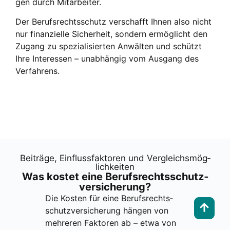
gen durch Mit­ar­bei­ter.
Der Berufs­rechts­schutz ver­schafft Ihnen also nicht
nur finan­zi­el­le Sicher­heit, son­dern ermög­licht den
Zugang zu spe­zia­li­sier­ten Anwäl­ten und schützt
Ihre Inter­es­sen – unab­hän­gig vom Aus­gang des
Ver­fah­rens.
Bei­trä­ge, Ein­fluss­fak­to­ren und Ver­gleichs­mög­
lich­kei­ten
Was kos­tet eine Berufs­rechts­schutz­
ver­si­che­rung?
Die Kos­ten für eine Berufs­rechts­
schutz­ver­si­che­rung hän­gen von
meh­re­ren Fak­to­ren ab – etwa von