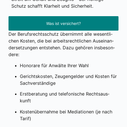
Schutz schafft Klar­heit und Sicher­heit.
Was ist versichert?
Der Berufs­rechts­schutz über­nimmt alle wesent­li­
chen Kos­ten, die bei arbeits­recht­li­chen Aus­ein­an­
der­set­zun­gen ent­ste­hen. Dazu gehö­ren ins­be­son­
de­re:
Hono­ra­re für Anwäl­te Ihrer Wahl
Gerichts­kos­ten, Zeu­gen­gel­der und Kos­ten für
Sach­ver­stän­di­ge
Erst­be­ra­tung und tele­fo­ni­sche Rechts­aus­
kunft
Kos­ten­über­nah­me bei Media­tio­nen (je nach
Tarif)