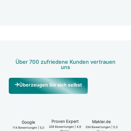
Über 700 zufrie­de­ne Kun­den ver­trau­en
uns
Über­zeu­gen Sie sich selbst
Pro­ven Expert
Makler.de
Goog­le
328 Bewer­tun­gen | 4,9
334 Bewer­tun­gen | 5,0
114 Bewer­tun­gen | 5,0