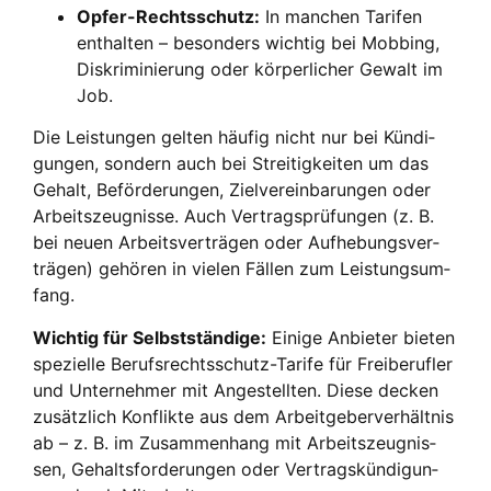
Opfer-Rechts­schutz:
In man­chen Tari­fen
ent­hal­ten – beson­ders wich­tig bei Mob­bing,
Dis­kri­mi­nie­rung oder kör­per­li­cher Gewalt im
Job.
Die Leis­tun­gen gel­ten häu­fig nicht nur bei Kün­di­
gun­gen, son­dern auch bei Strei­tig­kei­ten um das
Gehalt, Beför­de­run­gen, Ziel­ver­ein­ba­run­gen oder
Arbeits­zeug­nis­se. Auch Ver­trags­prü­fun­gen (z. B.
bei neu­en Arbeits­ver­trä­gen oder Auf­he­bungs­ver­
trä­gen) gehö­ren in vie­len Fäl­len zum Leis­tungs­um­
fang.
Wich­tig für Selbst­stän­di­ge:
Eini­ge Anbie­ter bie­ten
spe­zi­el­le Berufs­rechts­schutz-Tari­fe für Frei­be­ruf­ler
und Unter­neh­mer mit Ange­stell­ten. Die­se decken
zusätz­lich Kon­flik­te aus dem Arbeit­ge­ber­ver­hält­nis
ab – z. B. im Zusam­men­hang mit Arbeits­zeug­nis­
sen, Gehalts­for­de­run­gen oder Ver­trags­kün­di­gun­