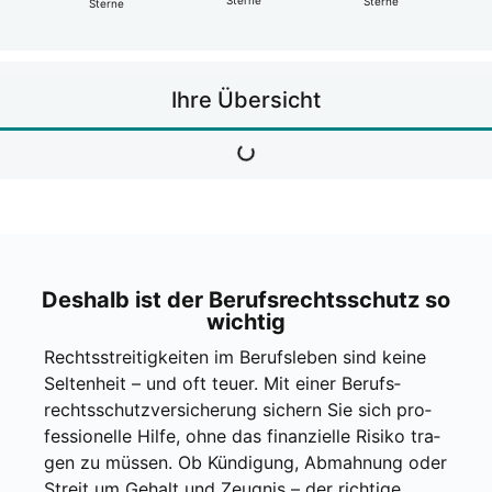
Ster­ne
Ster­ne
Ster­ne
Ihre Über­sicht
Des­halb ist der Berufs­rechts­schutz so
wich­tig
Rechts­strei­tig­kei­ten im Berufs­le­ben sind kei­ne
Sel­ten­heit – und oft teu­er. Mit einer Berufs­
rechts­schutz­ver­si­che­rung sichern Sie sich pro­
fes­sio­nel­le Hil­fe, ohne das finan­zi­el­le Risi­ko tra­
gen zu müs­sen. Ob Kün­di­gung, Abmah­nung oder
Streit um Gehalt und Zeug­nis – der rich­ti­ge