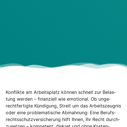
Kon­flik­te am Arbeits­platz kön­nen schnell zur Belas­
tung wer­den – finan­zi­ell wie emo­tio­nal. Ob unge­
recht­fer­tig­te Kün­di­gung, Streit um das Arbeits­zeug­nis
oder eine pro­ble­ma­ti­sche Abmah­nung: Eine Berufs­
rechts­schutz­ver­si­che­rung hilft Ihnen, Ihr Recht durch­
zu­set­zen – kom­pe­tent, dis­kret und ohne Kos­ten­