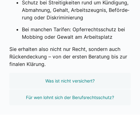
Schutz bei Strei­tig­kei­ten rund um Kün­di­gung,
Abmah­nung, Gehalt, Arbeits­zeug­nis, Beför­de­
rung oder Dis­kri­mi­nie­rung
Bei man­chen Tari­fen: Opfer­rechts­schutz bei
Mob­bing oder Gewalt am Arbeits­platz
Sie erhal­ten also nicht nur Recht, son­dern auch
Rücken­de­ckung – von der ers­ten Bera­tung bis zur
fina­len Klä­rung.
Was ist nicht versichert?
Für wen lohnt sich der Berufsrechtsschutz?