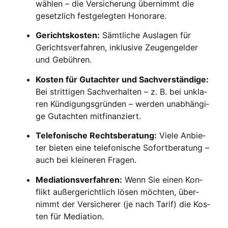
wäh­len – die Ver­si­che­rung über­nimmt die
gesetz­lich fest­ge­leg­ten Hono­ra­re.
Gerichts­kos­ten:
Sämt­li­che Aus­la­gen für
Gerichts­ver­fah­ren, inklu­si­ve Zeu­gen­gel­der
und Gebüh­ren.
Kos­ten für Gut­ach­ter und Sach­ver­stän­di­ge:
Bei strit­ti­gen Sach­ver­hal­ten – z. B. bei unkla­
ren Kün­di­gungs­grün­den – wer­den unab­hän­gi­
ge Gut­ach­ten mit­fi­nan­ziert.
Tele­fo­ni­sche Rechts­be­ra­tung:
Vie­le Anbie­
ter bie­ten eine tele­fo­ni­sche Sofort­be­ra­tung –
auch bei klei­ne­ren Fra­gen.
Media­ti­ons­ver­fah­ren:
Wenn Sie einen Kon­
flikt außer­ge­richt­lich lösen möch­ten, über­
nimmt der Ver­si­che­rer (je nach Tarif) die Kos­
ten für Media­ti­on.