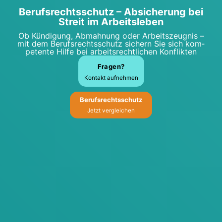
Berufs­rechts­schutz – Absi­che­rung bei
Streit im Arbeits­le­ben
Ob Kün­di­gung, Abmah­nung oder Arbeits­zeug­nis –
mit dem Berufs­rechts­schutz sichern Sie sich kom­
pe­ten­te Hil­fe bei arbeits­recht­li­chen Kon­flik­ten
Fra­gen?
Kon­takt auf­neh­men
Berufs­rechts­schutz
Jetzt ver­glei­chen