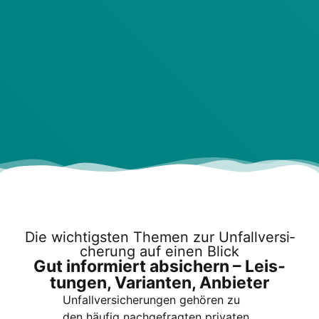
Die wich­tigs­ten The­men zur Unfall­ver­si­
che­rung auf einen Blick
Gut infor­miert absi­chern – Leis­
tun­gen, Vari­an­ten, Anbie­ter
Unfall­ver­si­che­run­gen gehö­ren zu
den häu­fig nach­ge­frag­ten pri­va­ten