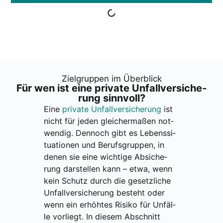
Ziel­grup­pen im Über­blick
Für wen ist eine pri­va­te Unfall­ver­si­che­
rung sinn­voll?
Eine
pri­va­te Unfall­ver­si­che­rung
ist
nicht für jeden glei­cher­ma­ßen not­
wen­dig. Den­noch gibt es Lebens­si­
tua­tio­nen und Berufs­grup­pen, in
denen sie eine wich­ti­ge Absi­che­
rung dar­stel­len kann – etwa, wenn
kein Schutz durch die gesetz­li­che
Unfall­ver­si­che­rung besteht oder
wenn ein erhöh­tes Risi­ko für Unfäl­
le vor­liegt. In die­sem Abschnitt