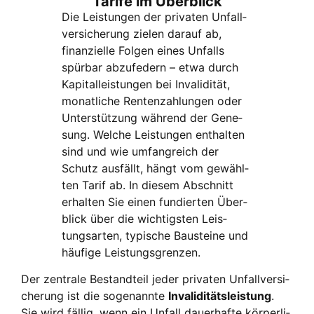
Tari­fe im Über­blick
Die Leis­tun­gen der pri­va­ten Unfall­
ver­si­che­rung zie­len dar­auf ab,
finan­zi­el­le Fol­gen eines Unfalls
spür­bar abzu­fe­dern – etwa durch
Kapi­tal­leis­tun­gen bei Inva­li­di­tät,
monat­li­che Ren­ten­zah­lun­gen oder
Unter­stüt­zung wäh­rend der Gene­
sung. Wel­che Leis­tun­gen ent­hal­ten
sind und wie umfang­reich der
Schutz aus­fällt, hängt vom gewähl­
ten Tarif ab. In die­sem Abschnitt
erhal­ten Sie einen fun­dier­ten Über­
blick über die wich­tigs­ten Leis­
tungs­ar­ten, typi­sche Bau­stei­ne und
häu­fi­ge Leis­tungs­gren­zen.
Der zen­tra­le Bestand­teil jeder pri­va­ten Unfall­ver­si­
che­rung ist die soge­nann­te
Inva­li­di­täts­leis­tung
.
Sie wird fäl­lig, wenn ein Unfall dau­er­haf­te kör­per­li­