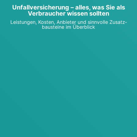
Unfall­ver­si­che­rung – alles, was Sie als
Ver­brau­cher wis­sen soll­ten
Leis­tun­gen, Kos­ten, Anbie­ter und sinn­vol­le Zusatz­
bau­stei­ne im Über­blick