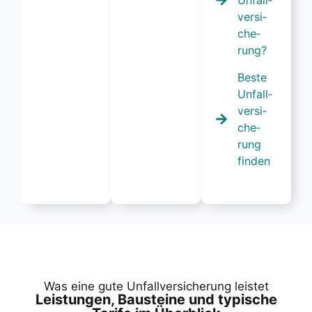
ver­si­
che­
rung?
Bes­te
Unfall­
ver­si­
che­
rung
fin­den
Was eine gute Unfall­ver­si­che­rung leis­tet
Leis­tun­gen, Bau­stei­ne und typi­sche