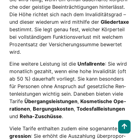
che oder geis­ti­ge Beein­träch­ti­gun­gen hin­ter­lässt.
Die Höhe rich­tet sich nach dem Inva­li­di­täts­grad –
und die­ser wie­der­um wird mit­hil­fe der
Glie­derta­xe
bestimmt. Sie legt genau fest, wel­cher Kör­per­teil
bei voll­stän­di­gem Funk­ti­ons­ver­lust mit wel­chem
Pro­zent­satz der Ver­si­che­rungs­sum­me bewer­tet
wird.
Eine wei­te­re Leis­tung ist die
Unfall­ren­te
: Sie wird
monat­lich gezahlt, wenn eine hohe Inva­li­di­tät (oft
ab 50 %) dau­er­haft vor­liegt. Sie kann beson­ders
für Per­so­nen ohne Anspruch auf gesetz­li­che Ren­
ten­leis­tun­gen wich­tig sein. Dane­ben bie­ten vie­le
Tari­fe
Über­gangs­leis­tun­gen
,
Kos­me­ti­sche Ope­
ra­tio­nen
,
Ber­gungs­kos­ten
,
Todes­fall­leis­tun­gen
und
Reha-Zuschüs­se
.
Vie­le Tari­fe ent­hal­ten zudem eine soge­nann­te
Pro­
gres­si­on
: Sie erhöht die Aus­zah­lung über­pro­por­