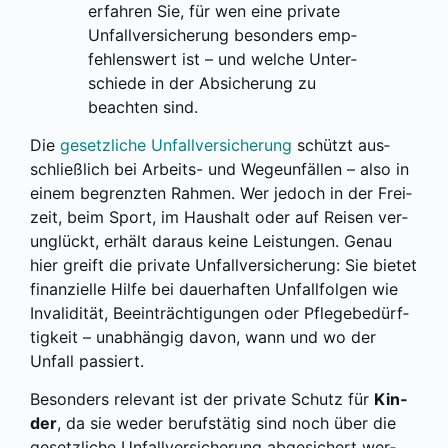
erfah­ren Sie, für wen eine pri­va­te
Unfall­ver­si­che­rung beson­ders emp­
feh­lens­wert ist – und wel­che Unter­
schie­de in der Absi­che­rung zu
beach­ten sind.
Die
gesetz­li­che Unfall­ver­si­che­rung
schützt aus­
schließ­lich bei Arbeits- und Wege­un­fäl­len – also in
einem begrenz­ten Rah­men. Wer jedoch in der Frei­
zeit, beim Sport, im Haus­halt oder auf Rei­sen ver­
un­glückt, erhält dar­aus kei­ne Leis­tun­gen. Genau
hier greift die pri­va­te Unfall­ver­si­che­rung: Sie bie­tet
finan­zi­el­le Hil­fe bei dau­er­haf­ten Unfall­fol­gen wie
Inva­li­di­tät, Beein­träch­ti­gun­gen oder Pfle­ge­be­dürf­
tig­keit – unab­hän­gig davon, wann und wo der
Unfall pas­siert.
Beson­ders rele­vant ist der pri­va­te Schutz für
Kin­
der
, da sie weder berufs­tä­tig sind noch über die
gesetz­li­che Unfall­ver­si­che­rung abge­si­chert wer­