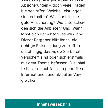
Absi­che­run­gen – doch vie­le Fra­gen
blei­ben offen: Wel­che Leis­tun­gen
sind ent­hal­ten? Was kos­tet eine
gute Absi­che­rung? Wie unter­schei­
den sich die Anbie­ter? Und: Wann
lohnt sich der Abschluss wirk­lich?
Die­ser Rat­ge­ber hilft Ihnen, die
rich­ti­ge Ent­schei­dung zu tref­fen –
unab­hän­gig davon, ob Sie bereits
ver­si­chert sind oder sich erst­mals
mit dem The­ma befas­sen. Die Inhal­
te basie­ren auf fach­lich geprüf­ten
Infor­ma­tio­nen und aktu­el­len Ver­
glei­chen.
Inhalts­ver­zeich­nis