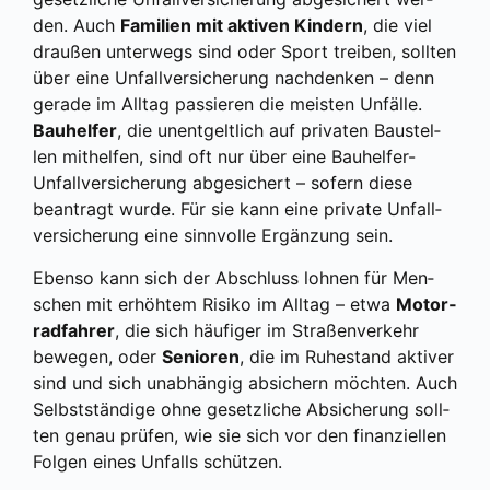
den. Auch
Fami­li­en mit akti­ven Kin­dern
, die viel
drau­ßen unter­wegs sind oder Sport trei­ben, soll­ten
über eine Unfall­ver­si­che­rung nach­den­ken – denn
gera­de im All­tag pas­sie­ren die meis­ten Unfäl­le.
Bau­hel­fer
, die unent­gelt­lich auf pri­va­ten Bau­stel­
len mit­hel­fen, sind oft nur über eine Bau­hel­fer-
Unfall­ver­si­che­rung abge­si­chert – sofern die­se
bean­tragt wur­de. Für sie kann eine pri­va­te Unfall­
ver­si­che­rung eine sinn­vol­le Ergän­zung sein.
Eben­so kann sich der Abschluss loh­nen für Men­
schen mit erhöh­tem Risi­ko im All­tag – etwa
Motor­
rad­fah­rer
, die sich häu­fi­ger im Stra­ßen­ver­kehr
bewe­gen, oder
Senio­ren
, die im Ruhe­stand akti­ver
sind und sich unab­hän­gig absi­chern möch­ten. Auch
Selbst­stän­di­ge ohne gesetz­li­che Absi­che­rung soll­
ten genau prü­fen, wie sie sich vor den finan­zi­el­len
Fol­gen eines Unfalls schüt­zen.