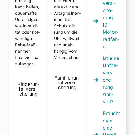
che­rung
und Eltern,
ver­si­
kann hel­fen,
die aktiv am
che­
dau­er­haf­te
All­tag teil­neh­
rung
Unfall­fol­gen
men. Der
für
wie Inva­li­di­
Schutz gilt
Motor­
tät oder not­
rund um die
wen­di­ge
Uhr, welt­weit
rad­fah­
Reha-Maß­
und unab­
rer
nah­men
hän­gig vom
finan­zi­ell auf­
Ver­ur­sa­cher.
Ist eine
zu­fan­gen.
Unfall­
ver­si­
Fami­li­en­un­
che­
fall­ver­si­
Kin­der­un­
rung
che­rung
fall­ver­si­
che­rung
sinn­
voll?
Braucht
man
eine
Unfall­