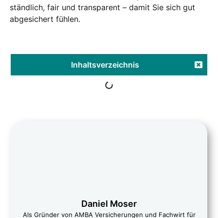
ständ­lich, fair und trans­pa­rent – damit Sie sich gut
abge­si­chert füh­len.
Inhalts­ver­zeich­nis
Dani­el Moser
Als Grün­der von AMBA Ver­si­che­run­gen und Fach­wirt für