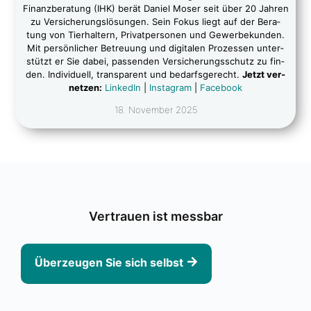
Finanz­be­ra­tung (IHK) berät Dani­el Moser seit über 20 Jah­ren
zu Ver­si­che­rungs­lö­sun­gen. Sein Fokus liegt auf der Bera­
tung von Tier­hal­tern, Pri­vat­per­so­nen und Gewer­be­kun­den.
Mit per­sön­li­cher Betreu­ung und digi­ta­len Pro­zes­sen unter­
stützt er Sie dabei, pas­sen­den Ver­si­che­rungs­schutz zu fin­
den. Indi­vi­du­ell, trans­pa­rent und bedarfs­ge­recht.
Jetzt ver­
net­zen:
Lin­ke­dIn
|
Insta­gram
|
Face­book
18. Novem­ber 2025
Ver­trau­en ist mess­bar
Über­zeu­gen Sie sich selbst