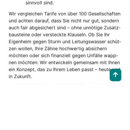
sinn­voll sind.
Wir ver­glei­chen Tari­fe von über 100 Gesell­schaf­ten
und ach­ten dar­auf, dass Sie nicht nur gut, son­dern
auch fair abge­si­chert sind – ohne unnö­ti­ge Zusatz­
bau­stei­ne oder ver­steck­te Klau­seln. Ob Sie Ihr
Eigen­heim gegen Sturm und Lei­tungs­was­ser schüt­
zen wol­len, Ihre Zäh­ne hoch­wer­tig absi­chern
möch­ten oder sich finan­zi­ell gegen Unfäl­le wapp­
nen möch­ten: Wir ent­wi­ckeln gemein­sam mit Ihnen
ein Kon­zept, das zu Ihrem Leben passt – heu­te und
in Zukunft.
Wei­te­re
Ver­si­che­
run­gen
für Pri­
Wohn­ge­
Zahn­zu­
vat­per­so­
bäu­de­ver­
satz­ver­si­
nen
si­che­rung
che­rung