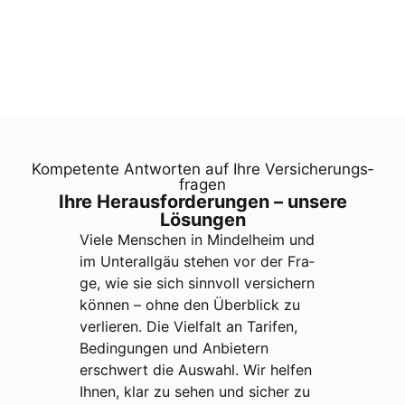
Kom­pe­ten­te Ant­wor­ten auf Ihre Ver­si­che­rungs­
fra­gen
Ihre Her­aus­for­de­run­gen – unse­re
Lösun­gen
Vie­le Men­schen in Min­del­heim und
im Unter­all­gäu ste­hen vor der Fra­
ge, wie sie sich sinn­voll ver­si­chern
kön­nen – ohne den Über­blick zu
ver­lie­ren. Die Viel­falt an Tari­fen,
Bedin­gun­gen und Anbie­tern
erschwert die Aus­wahl. Wir hel­fen
Ihnen, klar zu sehen und sicher zu