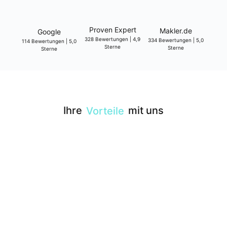
Pro­ven Expert
Makler.de
Goog­le
328 Bewer­tun­gen | 4,9
334 Bewer­tun­gen | 5,0
114 Bewer­tun­gen | 5,0
Ster­ne
Ster­ne
Ster­ne
Ihre
mit uns
Vor­tei­le