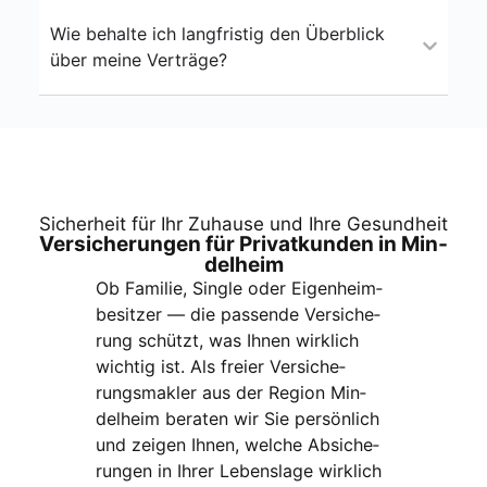
Wie behal­te ich lang­fris­tig den Über­blick
über mei­ne Ver­trä­ge?
Sicher­heit für Ihr Zuhau­se und Ihre Gesund­heit
Ver­si­che­run­gen für Pri­vat­kun­den in Min­
del­heim
Ob Fami­lie, Sin­gle oder Eigen­heim­
be­sit­zer — die pas­sen­de Ver­si­che­
rung schützt, was Ihnen wirk­lich
wich­tig ist. Als frei­er Ver­si­che­
rungs­mak­ler aus der Regi­on Min­
del­heim bera­ten wir Sie per­sön­lich
und zei­gen Ihnen, wel­che Absi­che­
run­gen in Ihrer Lebens­la­ge wirk­lich