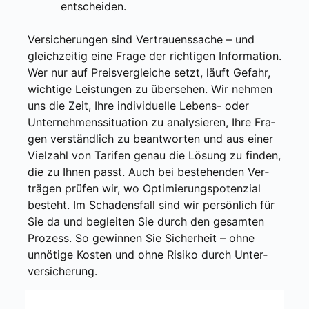
ent­schei­den.
Ver­si­che­run­gen sind Ver­trau­ens­sa­che – und
gleich­zei­tig eine Fra­ge der rich­ti­gen Infor­ma­ti­on.
Wer nur auf Preis­ver­glei­che setzt, läuft Gefahr,
wich­ti­ge Leis­tun­gen zu über­se­hen. Wir neh­men
uns die Zeit, Ihre indi­vi­du­el­le Lebens- oder
Unter­neh­mens­si­tua­ti­on zu ana­ly­sie­ren, Ihre Fra­
gen ver­ständ­lich zu beant­wor­ten und aus einer
Viel­zahl von Tari­fen genau die Lösung zu fin­den,
die zu Ihnen passt. Auch bei bestehen­den Ver­
trä­gen prü­fen wir, wo Opti­mie­rungs­po­ten­zi­al
besteht. Im Scha­dens­fall sind wir per­sön­lich für
Sie da und beglei­ten Sie durch den gesam­ten
Pro­zess. So gewin­nen Sie Sicher­heit – ohne
unnö­ti­ge Kos­ten und ohne Risi­ko durch Unter­
ver­si­che­rung.