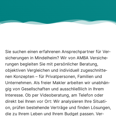
Sie suchen einen erfah­re­nen Ansprech­part­ner für Ver­
si­che­run­gen in Min­del­heim? Wir von AMBA Ver­si­che­
run­gen beglei­ten Sie mit per­sön­li­cher Bera­tung,
objek­ti­ven Ver­glei­chen und indi­vi­du­ell zuge­schnit­te­
nen Kon­zep­ten – für Pri­vat­per­so­nen, Fami­li­en und
Unter­neh­men. Als frei­er Mak­ler arbei­ten wir unab­hän­
gig von Gesell­schaf­ten und aus­schließ­lich in Ihrem
Inter­es­se. Ob per Videobe­ratung, am Tele­fon oder
direkt bei Ihnen vor Ort: Wir ana­ly­sie­ren Ihre Situa­ti­
on, prü­fen bestehen­de Ver­trä­ge und fin­den Lösun­gen,
die zu Ihrem Leben und Ihrem Bud­get pas­sen. Ver­