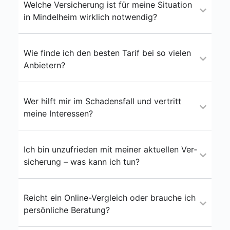
Wel­che Ver­si­che­rung ist für mei­ne Situa­ti­on
in Min­del­heim wirk­lich not­wen­dig?
Wie fin­de ich den bes­ten Tarif bei so vie­len
Anbie­tern?
Wer hilft mir im Scha­dens­fall und ver­tritt
mei­ne Inter­es­sen?
Ich bin unzu­frie­den mit mei­ner aktu­el­len Ver­
si­che­rung – was kann ich tun?
Reicht ein Online-Ver­gleich oder brau­che ich
per­sön­li­che Bera­tung?