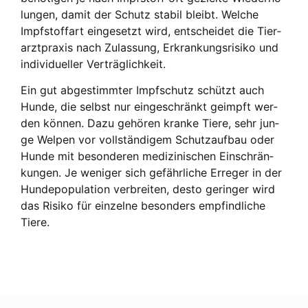
lun­gen, damit der Schutz sta­bil bleibt. Wel­che
Impf­stoff­art ein­ge­setzt wird, ent­schei­det die Tier­
arzt­pra­xis nach Zulas­sung, Erkran­kungs­ri­si­ko und
indi­vi­du­el­ler Ver­träg­lich­keit.
Ein gut abge­stimm­ter Impf­schutz schützt auch
Hun­de, die selbst nur ein­ge­schränkt geimpft wer­
den kön­nen. Dazu gehö­ren kran­ke Tie­re, sehr jun­
ge Wel­pen vor voll­stän­di­gem Schutz­auf­bau oder
Hun­de mit beson­de­ren medi­zi­ni­schen Ein­schrän­
kun­gen. Je weni­ger sich gefähr­li­che Erre­ger in der
Hun­d­e­po­pu­la­ti­on ver­brei­ten, des­to gerin­ger wird
das Risi­ko für ein­zel­ne beson­ders emp­find­li­che
Tie­re.