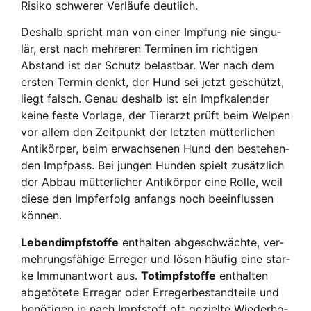
Risi­ko schwe­rer Ver­läu­fe deut­lich.
Des­halb spricht man von einer Imp­fung nie sin­gu­
lär, erst nach meh­re­ren Ter­mi­nen im rich­ti­gen
Abstand ist der Schutz belast­bar. Wer nach dem
ers­ten Ter­min denkt, der Hund sei jetzt geschützt,
liegt falsch. Genau des­halb ist ein Impf­ka­len­der
kei­ne fes­te Vor­la­ge, der Tier­arzt prüft beim Wel­pen
vor allem den Zeit­punkt der letz­ten müt­ter­li­chen
Anti­kör­per, beim erwach­se­nen Hund den bestehen­
den Impf­pass. Bei jun­gen Hun­den spielt zusätz­lich
der Abbau müt­ter­li­cher Anti­kör­per eine Rol­le, weil
die­se den Impf­erfolg anfangs noch beein­flus­sen
kön­nen.
Lebend­impf­stof­fe
ent­hal­ten abge­schwäch­te, ver­
meh­rungs­fä­hi­ge Erre­ger und lösen häu­fig eine star­
ke Immun­ant­wort aus.
Tot­impf­stof­fe
ent­hal­ten
abge­tö­te­te Erre­ger oder Erre­ger­be­stand­tei­le und
benö­ti­gen je nach Impf­stoff oft geziel­te Wie­der­ho­