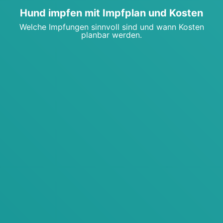
Hund imp­fen mit Impf­plan und Kos­ten
Wel­che Imp­fun­gen sinn­voll sind und wann Kos­ten
plan­bar wer­den.