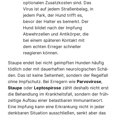
optio­na­len Zusatz­kos­ten sind. Das
Virus ist auf jedem Stra­ßen­be­lag, in
jedem Park, der Hund trifft es,
bevor der Hal­ter es bemerkt. Der
Hund bil­det nach der Imp­fung
Abwehr­zel­len und Anti­kör­per, die
bei einem spä­te­ren Kon­takt mit
dem ech­ten Erre­ger schnel­ler
reagie­ren kön­nen.
Stau­pe endet bei nicht geimpf­ten Hun­den häu­fig
töd­lich oder mit dau­er­haf­ten neu­ro­lo­gi­schen Schä­
den. Das ist kei­ne Sel­ten­heit, son­dern der Regel­fall
ohne Impf­schutz. Bei Erre­gern wie
Par­vo­vi­ro­se
,
Stau­pe
oder
Lep­tos­pi­ro­se
zählt des­halb nicht erst
die Behand­lung im Krank­heits­fall, son­dern der früh­
zei­ti­ge Auf­bau einer belast­ba­ren Immun­ant­wort.
Eine Imp­fung kann eine Erkran­kung nicht in jeder
denk­ba­ren Situa­ti­on aus­schlie­ßen, senkt aber das