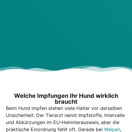
Wel­che Imp­fun­gen Ihr Hund wirk­lich
braucht
Beim Hund imp­fen ste­hen vie­le Hal­ter vor der­sel­ben
Unsi­cher­heit: Der Tier­arzt nennt Impf­stof­fe, Inter­val­le
und Abkür­zun­gen im EU-Heim­tier­aus­weis, aber die
prak­ti­sche Ein­ord­nung fehlt oft. Gera­de bei
Wel­pen
,