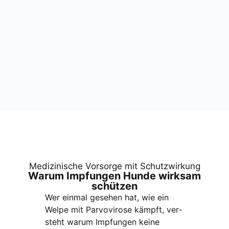
Medi­zi­ni­sche Vor­sor­ge mit Schutz­wir­kung
War­um Imp­fun­gen Hun­de wirk­sam
schüt­zen
Wer ein­mal gese­hen hat, wie ein
Wel­pe mit Par­vo­vi­ro­se kämpft, ver­
steht war­um Imp­fun­gen kei­ne