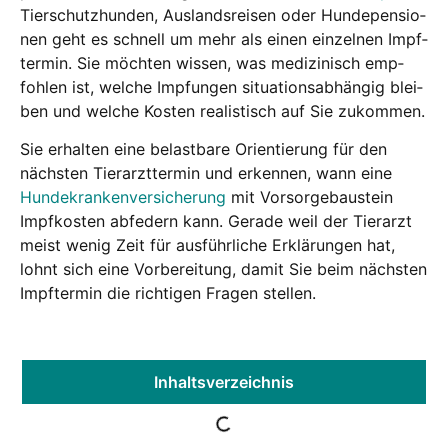
Tier­schutz­hun­den, Aus­lands­rei­sen oder Hun­de­pen­sio­
nen geht es schnell um mehr als einen ein­zel­nen Impf­
ter­min. Sie möch­ten wis­sen, was medi­zi­nisch emp­
foh­len ist, wel­che Imp­fun­gen situa­ti­ons­ab­hän­gig blei­
ben und wel­che Kos­ten rea­lis­tisch auf Sie zukom­men.
Sie erhal­ten eine belast­ba­re Ori­en­tie­rung für den
nächs­ten Tier­arzt­ter­min und erken­nen, wann eine
Hun­de­kran­ken­ver­si­che­rung
mit Vor­sor­ge­bau­stein
Impf­kos­ten abfe­dern kann. Gera­de weil der Tier­arzt
meist wenig Zeit für aus­führ­li­che Erklä­run­gen hat,
lohnt sich eine Vor­be­rei­tung, damit Sie beim nächs­ten
Impf­ter­min die rich­ti­gen Fra­gen stel­len.
Inhalts­ver­zeich­nis