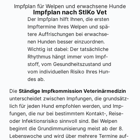
Impf­plan für Wel­pen und erwach­se­ne Hun­de
Impf­plan nach StI­Ko Vet
Der Impf­plan hilft Ihnen, die ers­ten
Impf­ter­mi­ne Ihres Wel­pen und spä­
te­re Auf­fri­schun­gen bei erwach­se­
nen Hun­den bes­ser ein­zu­ord­nen.
Wich­tig ist dabei: Der tat­säch­li­che
Rhyth­mus hängt immer vom Impf­
stoff, vom Gesund­heits­zu­stand und
vom indi­vi­du­el­len Risi­ko Ihres Hun­
des ab.
Die
Stän­di­ge Impf­kom­mis­si­on Vete­ri­när­me­di­zin
unter­schei­det zwi­schen Imp­fun­gen, die grund­sätz­
lich für jeden Hund emp­foh­len wer­den, und Imp­
fun­gen, die nur bei bestimm­tem Kontakt‑, Rei­se-
oder Infek­ti­ons­ri­si­ko sinn­voll sind. Bei Wel­pen
beginnt die Grund­im­mu­ni­sie­rung meist ab der 8.
Lebens­wo­che und wird über meh­re­re Ter­mi­ne auf­