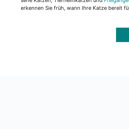
se­ne Kat­zen, Tier­heim­kat­zen und
Frei­gän­ge
erken­nen Sie früh, wann Ihre Kat­ze bereit für 