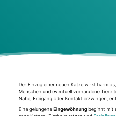
Der Ein­zug einer neu­en Kat­ze wirkt harm­los
Men­schen und even­tu­ell vor­han­de­ne Tie­re t
Nähe, Frei­gang oder Kon­takt erzwin­gen, ent­s
Eine gelun­ge­ne
Ein­ge­wöh­nung
beginnt mit e