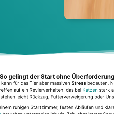
So gelingt der Start ohne Über­for­de­run
, kann für das Tier aber mas­si­ven
Stress
bedeu­ten. N
ref­fen auf ein Revier­ver­hal­ten, das bei
Kat­zen
stark a
te­hen leicht Rück­zug, Fut­ter­ver­wei­ge­rung oder Unsi
inem ruhi­gen Start­zim­mer, fes­ten Abläu­fen und kla­r