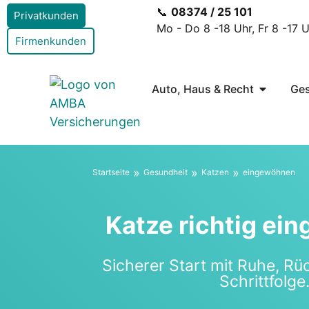
📞
08374 / 25 101
Privatkunden
Mo - Do 8 -18 Uhr, Fr 8 -17 
Firmenkunden
Auto, Haus & Recht
Ges
»
»
»
Start­sei­te
Gesund­heit
Kat­zen
ein­ge­wöh­nen
Kat­ze rich­tig ein
Siche­rer Start mit Ruhe, Rüc
Schritt­fol­ge