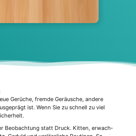
g
eue Gerü­che, frem­de Geräu­sche, ande­re
us­ge­prägt ist. Wenn Sie zu schnell zu viel
­cher­heit.
er Beob­ach­tung statt Druck. Kit­ten, erwach­