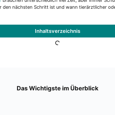
r
brau­chen unter­schied­lich viel Zeit, aber immer Schutz
den nächs­ten Schritt ist und wann tier­ärzt­li­cher oder 
Inhalts­ver­zeich­nis
Das Wich­tigs­te im Über­blick