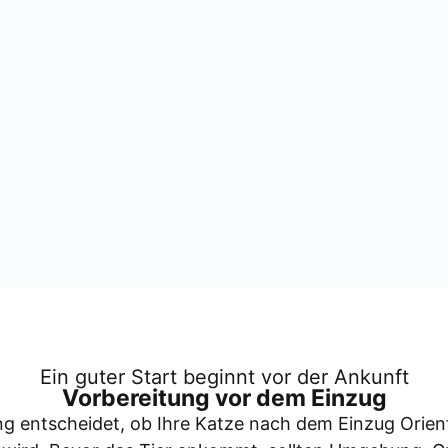
Ein guter Start beginnt vor der Ankunft
Vor­be­rei­tung vor dem Ein­zug
­tung ent­schei­det, ob Ihre Kat­ze nach dem Ein­zug Ori­en