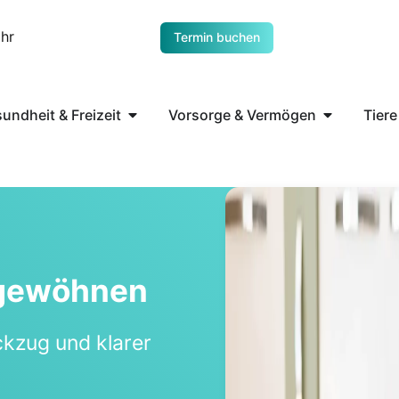
Uhr
Termin buchen
undheit & Freizeit
Vorsorge & Vermögen
Tiere
­ge­wöh­nen
k­zug und kla­rer
.