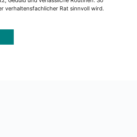
, Geduld und ver­läss­li­che Rou­ti­nen. So
ver­hal­tens­fach­li­cher Rat sinn­voll wird.