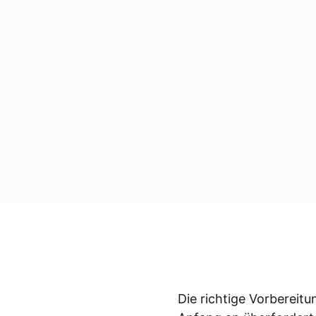
Die rich­ti­ge Vor­be­rei