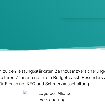
en zu den leis­tungs­stärks­ten Zahn­zu­satz­ver­si­che­r
zu Ihren Zäh­nen und Ihrem Bud­get passt. Beson­ders att
gen für Blea­ching, KFO und Schmerz­aus­schal­tung.