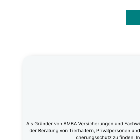
Als Grün­der von AMBA Ver­si­che­run­gen und Fach­wirt
der Bera­tung von Tier­hal­tern, Pri­vat­per­so­nen un
che­rungs­schutz zu fin­den. Ind