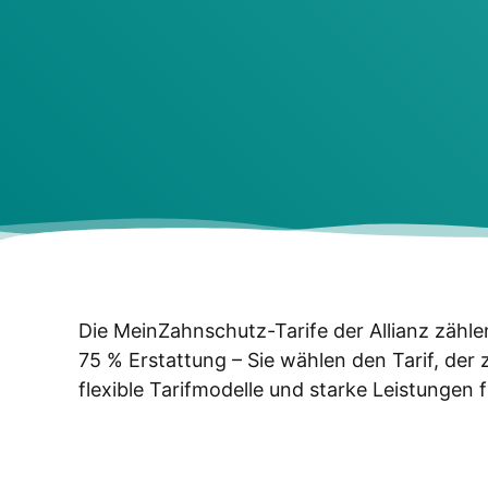
Die Mein­Zahn­schutz-Tari­fe der Alli­anz zäh­l
75 % Erstat­tung – Sie wäh­len den Tarif, der 
fle­xi­ble Tarif­mo­del­le und star­ke Leis­tun­