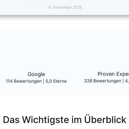
14. Novem­ber 2025
Pro­ven Expe
Goog­le
328 Bewer­tun­gen | 4,
114 Bewer­tun­gen | 5,0 Ster­ne
Das Wich­tigs­te im Über­blick