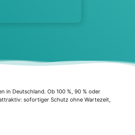
un­gen in Deutsch­land. Ob 100 %, 90 % oder
rak­tiv: sofor­ti­ger Schutz ohne War­te­zeit,