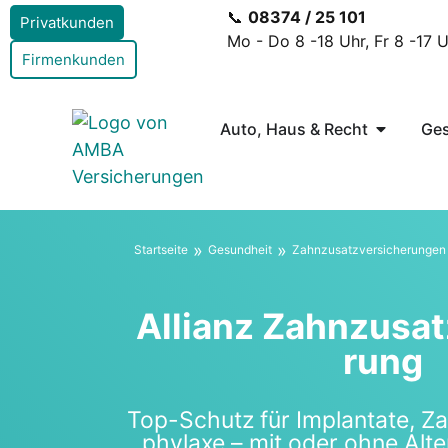
📞
08374 / 25 101
Privatkunden
Mo - Do 8 -18 Uhr, Fr 8 -17 
Firmenkunden
Auto, Haus & Recht
Ges
»
»
Start­sei­te
Gesund­heit
Zahn­zu­satz­ver­si­che­run­gen
Alli­anz Zahn­zu­sat
rung
Top-Schutz für Implan­ta­te, Z
phy­la­xe – mit oder ohne Alter