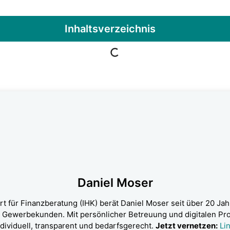
Inhalts­ver­zeich­nis
Dani­el Moser
 für Finanz­be­ra­tung (IHK) berät Dani­el Moser seit über 20 Jah­r
d Gewer­be­kun­den. Mit per­sön­li­cher Betreu­ung und digi­ta­len Pro
i­vi­du­ell, trans­pa­rent und bedarfs­ge­recht.
Jetzt ver­net­zen:
Lin