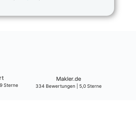
rt
Makler.de
9 Ster­ne
334 Bewer­tun­gen | 5,0 Ster­ne