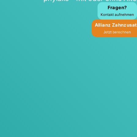
Fra­gen?
Kon­takt auf­neh­men
Alli­anz Zahn­zu­sa
Jetzt berech­nen