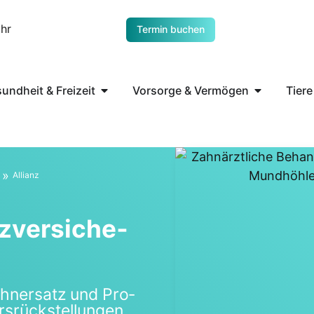
Uhr
Termin buchen
undheit & Freizeit
Vorsorge & Vermögen
Tiere
»
Alli­anz
z­ver­si­che­
ahn­ersatz und Pro­
s­rück­stel­lun­gen