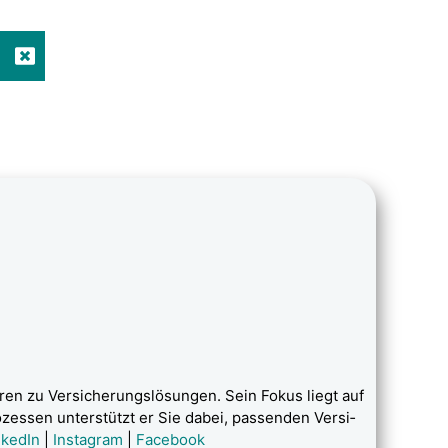
en zu Ver­si­che­rungs­lö­sun­gen. Sein Fokus liegt auf
­zes­sen unter­stützt er Sie dabei, pas­sen­den Ver­si­
­ke­dIn
|
Insta­gram
|
Face­book