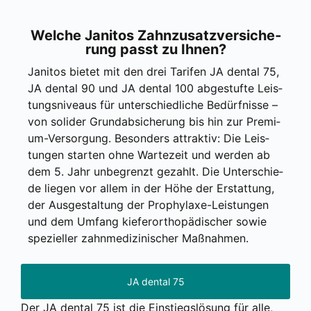
Wel­che Jani­tos Zahn­zu­satz­ver­si­che­
rung passt zu Ihnen?
Jani­tos bie­tet mit den drei Tari­fen JA den­tal 75,
JA den­tal 90 und JA den­tal 100 abge­stuf­te Leis­
tungs­ni­veaus für unter­schied­li­che Bedürf­nis­se –
von soli­der Grund­ab­si­che­rung bis hin zur Pre­mi­
um-Ver­sor­gung. Beson­ders attrak­tiv: Die Leis­
tun­gen star­ten ohne War­te­zeit und wer­den ab
dem 5. Jahr unbe­grenzt gezahlt. Die Unter­schie­
de lie­gen vor allem in der Höhe der Erstat­tung,
der Aus­ge­stal­tung der Pro­phy­la­xe-Leis­tun­gen
und dem Umfang kie­fer­or­tho­pä­di­scher sowie
spe­zi­el­ler zahn­me­di­zi­ni­scher Maß­nah­men.
JA dental 75
Der JA den­tal 75 ist die Ein­stiegs­lö­sung für alle,