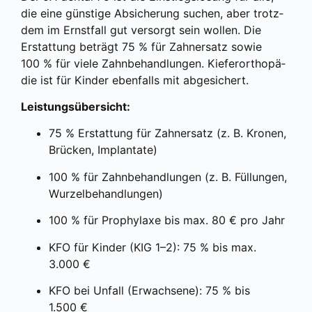
die eine güns­ti­ge Absi­che­rung suchen, aber trotz­
dem im Ernst­fall gut ver­sorgt sein wol­len. Die
Erstat­tung beträgt 75 % für Zahn­ersatz sowie
100 % für vie­le Zahn­be­hand­lun­gen. Kie­fer­or­tho­pä­
die ist für Kin­der eben­falls mit abge­si­chert.
Leis­tungs­über­sicht:
75 % Erstat­tung für Zahn­ersatz (z. B. Kro­nen,
Brü­cken, Implan­ta­te)
100 % für Zahn­be­hand­lun­gen (z. B. Fül­lun­gen,
Wur­zel­be­hand­lun­gen)
100 % für Pro­phy­la­xe bis max. 80 € pro Jahr
KFO für Kin­der (KIG 1–2): 75 % bis max.
3.000 €
KFO bei Unfall (Erwach­se­ne): 75 % bis
1.500 €