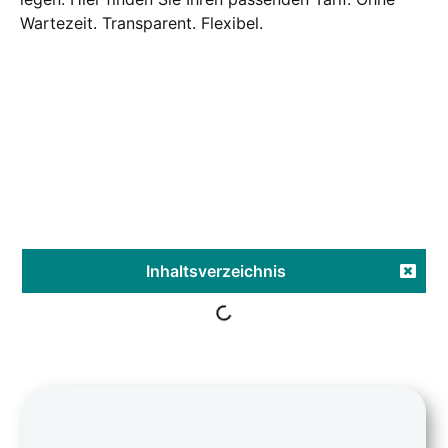
War­te­zeit. Trans­pa­rent. Fle­xi­bel.
Inhalts­ver­zeich­nis