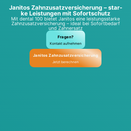
Jani­tos Zahn­zu­satz­ver­si­che­rung – star­
ke Leis­tun­gen mit Sofort­schutz
Mit den­tal 100 bie­tet Jani­tos eine leis­tungs­star­ke
Zahn­zu­satz­ver­si­che­rung – ide­al bei Sofort­be­darf
und Zahn­ersatz
Fra­gen?
Kon­takt auf­neh­men
Jani­tos Zahn­zu­satz­ver­si­che­rung
Jetzt berech­nen