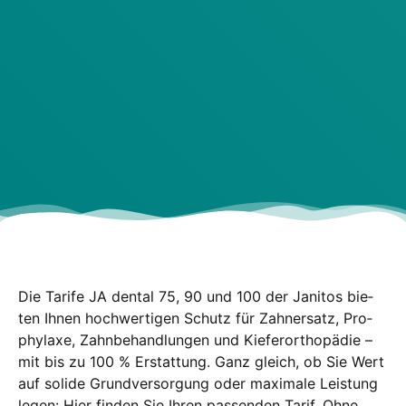
Die Tari­fe JA den­tal 75, 90 und 100 der Jani­tos bie­
ten Ihnen hoch­wer­ti­gen Schutz für Zahn­ersatz, Pro­
phy­la­xe, Zahn­be­hand­lun­gen und Kie­fer­or­tho­pä­die –
mit bis zu 100 % Erstat­tung. Ganz gleich, ob Sie Wert
auf soli­de Grund­ver­sor­gung oder maxi­ma­le Leis­tung
legen: Hier fin­den Sie Ihren pas­sen­den Tarif. Ohne