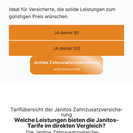
Ide­al für Ver­si­cher­te, die soli­de Leis­tun­gen zum
güns­ti­gen Preis wün­schen.
JA dental 90
JA dental 100
Jani­tos Zahn­zu­satz­ver­si­che­rung
Jetzt berech­nen
Tarif­über­sicht der Jani­tos Zahn­zu­satz­ver­si­che­
rung
Wel­che Leis­tun­gen bie­ten die Jani­tos-
Tari­fe im direk­ten Ver­gleich?
Die Jani­tos Zahn­zu­satz­ver­si­che­