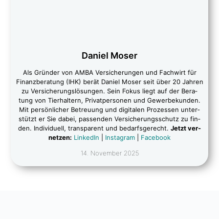
Dani­el Moser
Als Grün­der von AMBA Ver­si­che­run­gen und Fach­wirt für
Finanz­be­ra­tung (IHK) berät Dani­el Moser seit über 20 Jah­ren
zu Ver­si­che­rungs­lö­sun­gen. Sein Fokus liegt auf der Bera­
tung von Tier­hal­tern, Pri­vat­per­so­nen und Gewer­be­kun­den.
Mit per­sön­li­cher Betreu­ung und digi­ta­len Pro­zes­sen unter­
stützt er Sie dabei, pas­sen­den Ver­si­che­rungs­schutz zu fin­
den. Indi­vi­du­ell, trans­pa­rent und bedarfs­ge­recht.
Jetzt ver­
net­zen:
Lin­ke­dIn
|
Insta­gram
|
Face­book
14. Novem­ber 2025