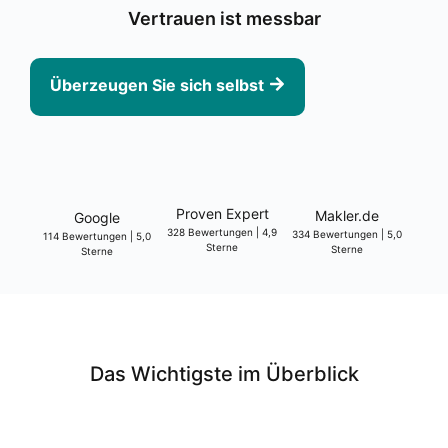
Ver­trau­en ist mess­bar
Über­zeu­gen Sie sich selbst
Pro­ven Expert
Makler.de
Goog­le
328 Bewer­tun­gen | 4,9
334 Bewer­tun­gen | 5,0
114 Bewer­tun­gen | 5,0
Ster­ne
Ster­ne
Ster­ne
Das Wich­tigs­te im Über­blick