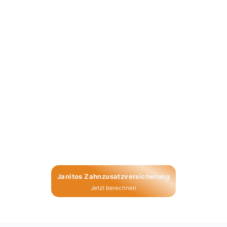
Jani­tos Zahn­zu­satz­ver­si­che­rung
Jetzt berech­nen