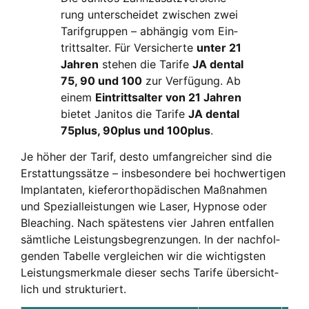
rung unter­schei­det zwi­schen zwei
Tarif­grup­pen – abhän­gig vom Ein­
tritts­al­ter. Für Ver­si­cher­te
unter 21
Jah­ren
ste­hen die Tari­fe
JA den­tal
75, 90 und 100
zur Ver­fü­gung. Ab
einem
Ein­tritts­al­ter von 21 Jah­ren
bie­tet Jani­tos die Tari­fe
JA den­tal
75plus, 90plus und 100plus
.
Je höher der Tarif, des­to umfang­rei­cher sind die
Erstat­tungs­sät­ze – ins­be­son­de­re bei hoch­wer­ti­gen
Implan­ta­ten, kie­fer­or­tho­pä­di­schen Maß­nah­men
und Spe­zi­al­leis­tun­gen wie Laser, Hyp­no­se oder
Blea­ching. Nach spä­tes­tens vier Jah­ren ent­fal­len
sämt­li­che Leis­tungs­be­gren­zun­gen. In der nach­fol­
gen­den Tabel­le ver­glei­chen wir die wich­tigs­ten
Leis­tungs­merk­ma­le die­ser sechs Tari­fe über­sicht­
lich und struk­tu­riert.