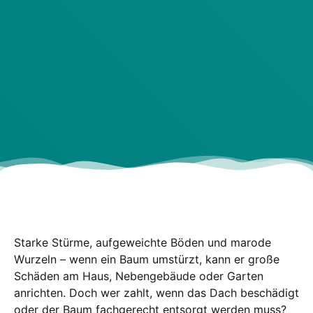
Star­ke Stür­me, auf­ge­weich­te Böden und maro­de
Wur­zeln – wenn ein Baum umstürzt, kann er gro­ße
Schä­den am Haus, Neben­ge­bäu­de oder Gar­ten
anrich­ten. Doch wer zahlt, wenn das Dach beschä­digt
oder der Baum fach­ge­recht ent­sorgt wer­den muss?