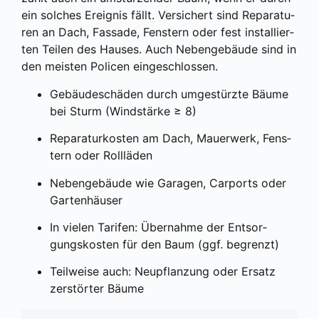
ein sol­ches Ereig­nis fällt. Ver­si­chert sind Repa­ra­tu­
ren an Dach, Fas­sa­de, Fens­tern oder fest instal­lier­
ten Tei­len des Hau­ses. Auch Neben­ge­bäu­de sind in
den meis­ten Poli­cen ein­ge­schlos­sen.
Gebäu­de­schä­den durch umge­stürz­te Bäu­me
bei Sturm (Wind­stär­ke ≥ 8)
Repa­ra­tur­kos­ten am Dach, Mau­er­werk, Fens­
tern oder Roll­lä­den
Neben­ge­bäu­de wie Gara­gen, Car­ports oder
Gar­ten­häu­ser
In vie­len Tari­fen: Über­nah­me der Ent­sor­
gungs­kos­ten für den Baum (ggf. begrenzt)
Teil­wei­se auch: Neu­pflan­zung oder Ersatz
zer­stör­ter Bäu­me