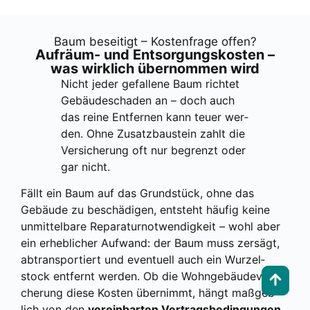
Baum besei­tigt – Kos­ten­fra­ge offen?
Auf­räum- und Ent­sor­gungs­kos­ten –
was wirk­lich über­nom­men wird
Nicht jeder gefal­le­ne Baum rich­tet
Gebäu­de­scha­den an – doch auch
das rei­ne Ent­fer­nen kann teu­er wer­
den. Ohne Zusatz­bau­stein zahlt die
Ver­si­che­rung oft nur begrenzt oder
gar nicht.
Fällt ein Baum auf das Grund­stück, ohne das
Gebäu­de zu beschä­di­gen, ent­steht häu­fig kei­ne
unmit­tel­ba­re Repa­ra­tur­not­wen­dig­keit – wohl aber
ein erheb­li­cher Auf­wand: der Baum muss zer­sägt,
abtrans­por­tiert und even­tu­ell auch ein Wur­zel­
stock ent­fernt wer­den. Ob die Wohn­ge­bäu­de­ver­si­
che­rung die­se Kos­ten über­nimmt, hängt maß­geb­
lich von den
ver­ein­bar­ten Ver­trags­be­din­gun­gen