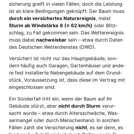
si­che­rung greift in vie­len Fäl­len, doch die Leis­tung
ist an kla­re Bedin­gun­gen geknüpft: Der Baum muss
durch ein ver­si­cher­tes Natur­er­eig­nis
, meist
Sturm ab Wind­stär­ke 8 (≥ 62 km/h)
oder Blitz­
schlag, zu Fall gekom­men sein. Das Wet­ter­ereig­nis
muss dabei
nach­weis­bar
sein – etwa durch Daten
des Deut­schen Wet­ter­diens­tes (DWD).
Ver­si­chert ist nicht nur das Haupt­ge­bäu­de, son­
dern häu­fig auch Gara­gen, Gar­ten­häu­ser und ande­
re fest instal­lier­te Neben­ge­bäu­de auf dem Grund­
stück. Vor­aus­set­zung ist, dass die­se im Ver­trag mit
ein­ge­schlos­sen sind.
Ein Son­der­fall tritt ein, wenn der Baum auf Ihr
Gebäu­de stürzt, aber
nicht durch Sturm
ver­ur­
sacht wur­de – etwa durch Alters­schwä­che, Was­
ser­man­gel oder durch Men­schen­hand. In sol­chen
Fäl­len zahlt die Ver­si­che­rung
nicht
, es sei denn, es