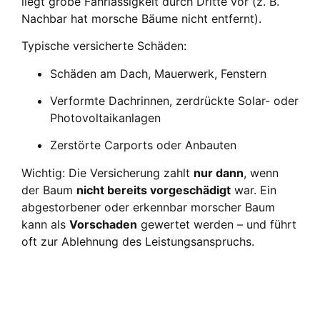
liegt gro­be Fahr­läs­sig­keit durch Drit­te vor (z. B.
Nach­bar hat mor­sche Bäu­me nicht ent­fernt).
Typi­sche ver­si­cher­te Schä­den:
Schä­den am Dach, Mau­er­werk, Fens­tern
Ver­form­te Dach­rin­nen, zer­drück­te Solar- oder
Pho­to­vol­ta­ik­an­la­gen
Zer­stör­te Car­ports oder Anbau­ten
Wich­tig: Die Ver­si­che­rung zahlt
nur dann
, wenn
der Baum
nicht bereits vor­ge­schä­digt
war. Ein
abge­stor­be­ner oder erkenn­bar mor­scher Baum
kann als
Vor­scha­den
gewer­tet wer­den – und führt
oft zur Ableh­nung des Leis­tungs­an­spruchs.