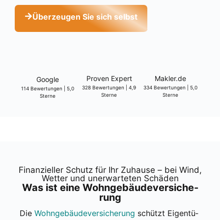
Über­zeu­gen Sie sich selbst
Pro­ven Expert
Makler.de
Goog­le
328 Bewer­tun­gen | 4,9
334 Bewer­tun­gen | 5,0
114 Bewer­tun­gen | 5,0
Ster­ne
Ster­ne
Ster­ne
Finan­zi­el­ler Schutz für Ihr Zuhau­se – bei Wind,
Wet­ter und uner­war­te­ten Schä­den
Was ist eine Wohn­ge­bäu­de­ver­si­che­
rung
Die
Wohn­ge­bäu­de­ver­si­che­rung
schützt Eigen­tü­