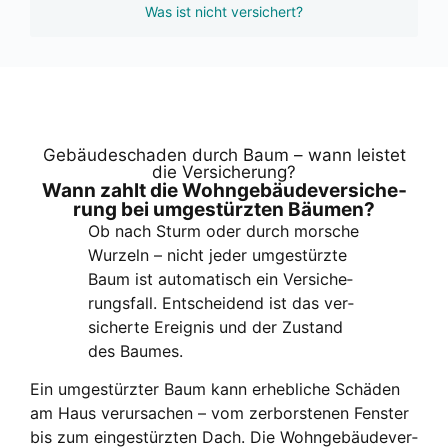
Was ist nicht versichert?
Gebäu­de­scha­den durch Baum – wann leis­tet
die Ver­si­che­rung?
Wann zahlt die Wohn­ge­bäu­de­ver­si­che­
rung bei umge­stürz­ten Bäu­men?
Ob nach Sturm oder durch mor­sche
Wur­zeln – nicht jeder umge­stürz­te
Baum ist auto­ma­tisch ein Ver­si­che­
rungs­fall. Ent­schei­dend ist das ver­
si­cher­te Ereig­nis und der Zustand
des Bau­mes.
Ein umge­stürz­ter Baum kann erheb­li­che Schä­den
am Haus ver­ur­sa­chen – vom zer­bors­te­nen Fens­ter
bis zum ein­ge­stürz­ten Dach. Die Wohn­ge­bäu­de­ver­