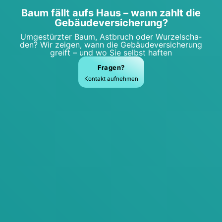
Baum fällt aufs Haus – wann zahlt die
Gebäu­de­ver­si­che­rung?
Umge­stürz­ter Baum, Ast­bruch oder Wur­zel­scha­
den? Wir zei­gen, wann die Gebäu­de­ver­si­che­rung
greift – und wo Sie selbst haf­ten
Fra­gen?
Kon­takt auf­neh­men