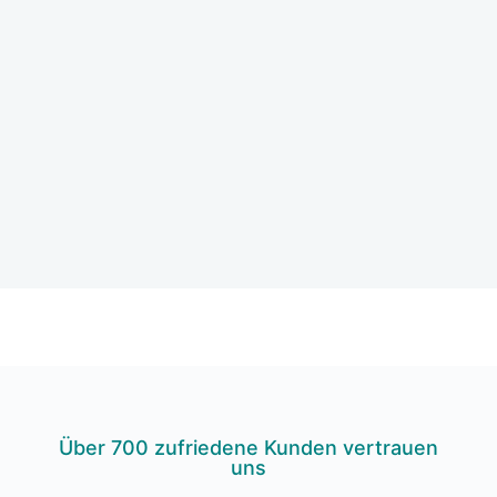
Über 700 zufrie­de­ne Kun­den ver­trau­en
uns