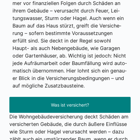
mer vor finan­zi­el­len Fol­gen durch Schä­den an
ihrem Gebäu­de – ver­ur­sacht durch Feu­er, Lei­
tungs­was­ser, Sturm oder Hagel. Auch wenn ein
Baum auf das Haus stürzt, greift die Ver­si­che­
rung – sofern bestimm­te Vor­aus­set­zun­gen
erfüllt sind. Sie deckt in der Regel sowohl
Haupt- als auch Neben­ge­bäu­de, wie Gara­gen
oder Gar­ten­häu­ser, ab. Wich­tig ist jedoch: Nicht
jede Auf­räum­ar­beit oder Baum­fäl­lung wird auto­
ma­tisch über­nom­men. Hier lohnt sich ein genau­
er Blick in die Ver­si­che­rungs­be­din­gun­gen – und
auf mög­li­che Zusatz­bau­stei­ne.
Was ist versichert?
Die Wohn­ge­bäu­de­ver­si­che­rung deckt Schä­den am
ver­si­cher­ten Gebäu­de, die durch äuße­re Ein­flüs­se
wie Sturm oder Hagel ver­ur­sacht wer­den – dazu
zählt auch ein umstür­zen­der Baum, wenn er durch