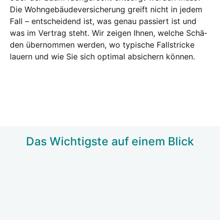
Die Wohn­ge­bäu­de­ver­si­che­rung greift nicht in jedem
Fall – ent­schei­dend ist, was genau pas­siert ist und
was im Ver­trag steht. Wir zei­gen Ihnen, wel­che Schä­
den über­nom­men wer­den, wo typi­sche Fall­stri­cke
lau­ern und wie Sie sich opti­mal absi­chern kön­nen.
Das Wich­tigs­te auf einem Blick