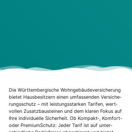
Die Würt­tem­ber­gi­sche Wohn­ge­bäu­de­ver­si­che­rung
bie­tet Haus­be­sit­zern einen umfas­sen­den Ver­si­che­
rungs­schutz – mit leis­tungs­star­ken Tari­fen, wert­
vol­len Zusatz­bau­stei­nen und dem kla­ren Fokus auf
Ihre indi­vi­du­el­le Sicher­heit. Ob Kompakt‑, Kom­fort-
oder Pre­mi­um­Schutz: Jeder Tarif ist auf unter­