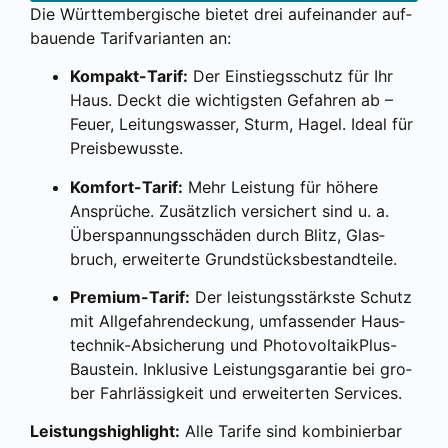
Die Würt­tem­ber­gi­sche bie­tet drei auf­ein­an­der auf­
bau­en­de Tarif­va­ri­an­ten an:
Kom­pakt-Tarif:
Der Ein­stiegs­schutz für Ihr
Haus. Deckt die wich­tigs­ten Gefah­ren ab –
Feu­er, Lei­tungs­was­ser, Sturm, Hagel. Ide­al für
Preis­be­wuss­te.
Kom­fort-Tarif:
Mehr Leis­tung für höhe­re
Ansprü­che. Zusätz­lich ver­si­chert sind u. a.
Über­span­nungs­schä­den durch Blitz, Glas­
bruch, erwei­ter­te Grund­stücks­be­stand­tei­le.
Pre­mi­um-Tarif:
Der leis­tungs­stärks­te Schutz
mit All­ge­fah­ren­de­ckung, umfas­sen­der Haus­
tech­nik-Absi­che­rung und Pho­to­vol­ta­ik­Plus-
Bau­stein. Inklu­si­ve Leis­tungs­ga­ran­tie bei gro­
ber Fahr­läs­sig­keit und erwei­ter­ten Ser­vices.
Leis­tung­s­high­light:
Alle Tari­fe sind kom­bi­nier­bar