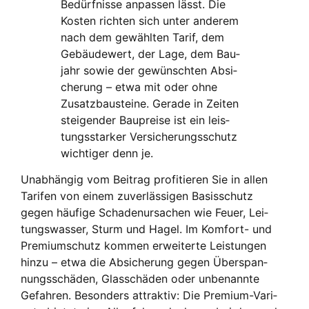
Bedürf­nis­se anpas­sen lässt. Die
Kos­ten rich­ten sich unter ande­rem
nach dem gewähl­ten Tarif, dem
Gebäu­de­wert, der Lage, dem Bau­
jahr sowie der gewünsch­ten Absi­
che­rung – etwa mit oder ohne
Zusatz­bau­stei­ne. Gera­de in Zei­ten
stei­gen­der Bau­prei­se ist ein leis­
tungs­star­ker Ver­si­che­rungs­schutz
wich­ti­ger denn je.
Unab­hän­gig vom Bei­trag pro­fi­tie­ren Sie in allen
Tari­fen von einem zuver­läs­si­gen Basis­schutz
gegen häu­fi­ge Scha­den­ur­sa­chen wie Feu­er, Lei­
tungs­was­ser, Sturm und Hagel. Im Kom­fort- und
Pre­mi­um­schutz kom­men erwei­ter­te Leis­tun­gen
hin­zu – etwa die Absi­che­rung gegen Über­span­
nungs­schä­den, Glas­schä­den oder unbe­nann­te
Gefah­ren. Beson­ders attrak­tiv: Die Pre­mi­um-Vari­