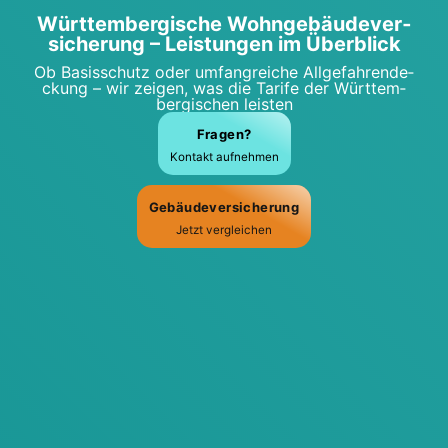
Würt­tem­ber­gi­sche Wohn­ge­bäu­de­ver­
si­che­rung – Leis­tun­gen im Über­blick
Ob Basis­schutz oder umfang­rei­che All­ge­fah­ren­de­
ckung – wir zei­gen, was die Tari­fe der Würt­tem­
ber­gi­schen leis­ten
Fra­gen?
Kon­takt auf­neh­men
Gebäu­de­ver­si­che­rung
Jetzt ver­glei­chen