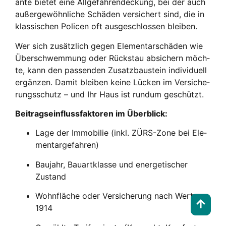
an­te bie­tet eine All­ge­fah­ren­de­ckung, bei der auch
außer­ge­wöhn­li­che Schä­den ver­si­chert sind, die in
klas­si­schen Poli­cen oft aus­ge­schlos­sen blei­ben.
Wer sich zusätz­lich gegen Ele­men­tar­schä­den wie
Über­schwem­mung oder Rück­stau absi­chern möch­
te, kann den pas­sen­den Zusatz­bau­stein indi­vi­du­ell
ergän­zen. Damit blei­ben kei­ne Lücken im Ver­si­che­
rungs­schutz – und Ihr Haus ist rund­um geschützt.
Bei­trags­ein­fluss­fak­to­ren im Über­blick:
Lage der Immo­bi­lie (inkl. ZÜRS-Zone bei Ele­
men­tar­ge­fah­ren)
Bau­jahr, Bau­art­klas­se und ener­ge­ti­scher
Zustand
Wohn­flä­che oder Ver­si­che­rung nach Wert
1914