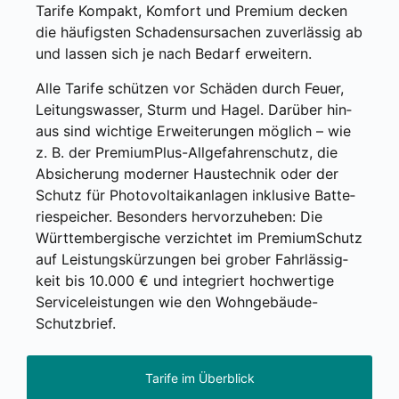
Tari­fe Kom­pakt, Kom­fort und Pre­mi­um decken
die häu­figs­ten Scha­dens­ur­sa­chen zuver­läs­sig ab
und las­sen sich je nach Bedarf erwei­tern.
Alle Tari­fe schüt­zen vor Schä­den durch Feu­er,
Lei­tungs­was­ser, Sturm und Hagel. Dar­über hin­
aus sind wich­ti­ge Erwei­te­run­gen mög­lich – wie
z. B. der Pre­mi­umP­lus-All­ge­fah­ren­schutz, die
Absi­che­rung moder­ner Haus­tech­nik oder der
Schutz für Pho­to­vol­ta­ik­an­la­gen inklu­si­ve Bat­te­
rie­spei­cher. Beson­ders her­vor­zu­he­ben: Die
Würt­tem­ber­gi­sche ver­zich­tet im Pre­mi­um­Schutz
auf Leis­tungs­kür­zun­gen bei gro­ber Fahr­läs­sig­
keit bis 10.000 € und inte­griert hoch­wer­ti­ge
Ser­vice­leis­tun­gen wie den Wohn­ge­bäu­de-
Schutz­brief.
Tarife im Überblick