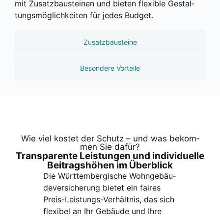
mit Zusatz­bau­stei­nen und bie­ten fle­xi­ble Gestal­
tungs­mög­lich­kei­ten für jedes Bud­get.
Zusatzbausteine
Besondere Vorteile
Wie viel kos­tet der Schutz – und was bekom­
men Sie dafür?
Trans­pa­ren­te Leis­tun­gen und indi­vi­du­el­le
Bei­trags­hö­hen im Über­blick
Die Würt­tem­ber­gi­sche Wohn­ge­bäu­
de­ver­si­che­rung bie­tet ein fai­res
Preis-Leis­tungs-Ver­hält­nis, das sich
fle­xi­bel an Ihr Gebäu­de und Ihre