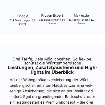
Pro­ven Expert
Makler.de
Goog­le
328 Bewer­tun­gen | 4,9
334 Bewer­tun­gen | 5,0
114 Bewer­tun­gen | 5,0
Ster­ne
Ster­ne
Ster­ne
Drei Tari­fe, vie­le Mög­lich­kei­ten: So fle­xi­bel
schützt die Würt­tem­ber­gi­sche
Leis­tun­gen, Zusatz­bau­stei­ne und High­
lights im Über­blick
Mit der Wohn­ge­bäu­de­ver­si­che­rung der Würt­
tem­ber­gi­schen erhal­ten Haus­be­sit­zer eine viel­
sei­ti­ge Absi­che­rung, die sich an der Rea­li­tät ori­
en­tiert. Egal ob grund­le­gen­der Basis­schutz oder
ein leis­tungs­star­kes Pre­mi­um­kon­zept – die drei