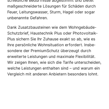
schied­li­che Bedürf­nis­se abge­stimmt und bie­tet
maß­ge­schnei­der­te Lösun­gen für Schä­den durch
Feu­er, Lei­tungs­was­ser, Sturm, Hagel oder sogar
unbe­nann­te Gefah­ren.
Dank Zusatz­bau­stei­nen wie dem Wohn­ge­bäu­de-
Schutz­brief, Haus­tech­nik Plus oder Pho­to­vol­ta­ik­
Plus sichern Sie Ihr Zuhau­se exakt so ab, wie es
Ihre per­sön­li­che Wohn­si­tua­ti­on erfor­dert. Ins­be­
son­de­re der Pre­mi­um­Schutz über­zeugt durch
erwei­ter­te Leis­tun­gen und maxi­ma­le Fle­xi­bi­li­tät.
Wir zei­gen Ihnen, wie sich die Tari­fe unter­schei­den,
wel­che Leis­tun­gen ent­hal­ten sind – und war­um ein
Ver­gleich mit ande­ren Anbie­tern beson­ders lohnt.