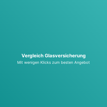
Ver­gleich Glas­ver­si­che­rung
Mit weni­gen Klicks zum bes­ten Ange­bot