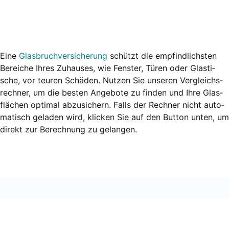
Eine
Glas­bruch­ver­si­che­rung
schützt die emp­find­lichs­ten
Berei­che Ihres Zuhau­ses, wie Fens­ter, Türen oder Glas­ti­
sche, vor teu­ren Schä­den. Nut­zen Sie unse­ren Ver­gleichs­
rech­ner, um die bes­ten Ange­bo­te zu fin­den und Ihre Glas­
flä­chen opti­mal abzu­si­chern. Falls der Rech­ner nicht auto­
ma­tisch gela­den wird, kli­cken Sie auf den But­ton unten, um
direkt zur Berech­nung zu gelan­gen.