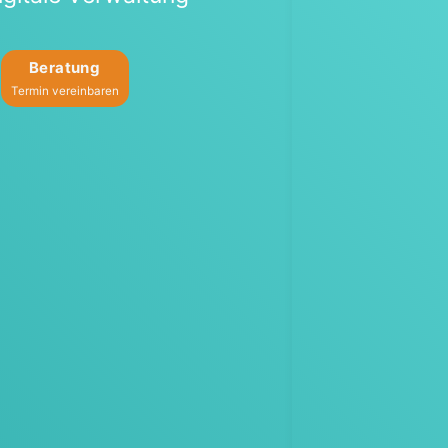
Bera­tung
Ter­min ver­ein­ba­ren