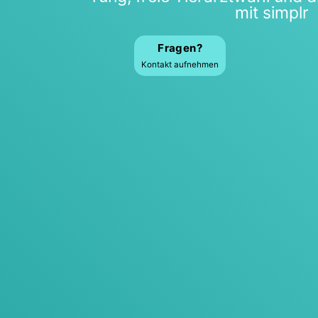
mit sim­plr
Fra­gen?
Kon­takt auf­neh­men