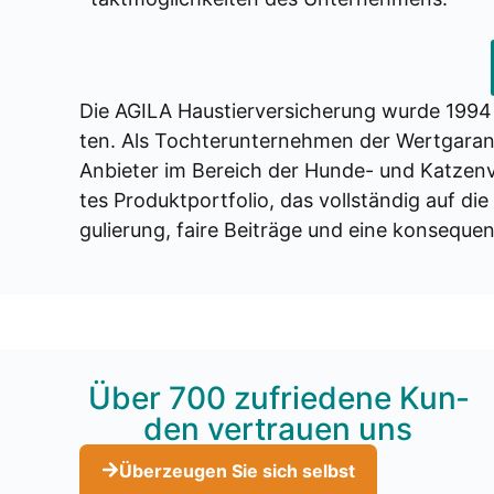
Die AGILA Haus­tier­ver­si­che­rung wur­de 1994 g
ten. Als Toch­ter­un­ter­neh­men der Wert­ga­ra
Anbie­ter im Bereich der Hun­de- und Kat­zen­ver­
tes Pro­dukt­port­fo­lio, das voll­stän­dig auf d
gu­lie­rung, fai­re Bei­trä­ge und eine kon­se­qu
Über 700 zufrie­de­ne Kun­
den ver­trau­en uns
Über­zeu­gen Sie sich selbst