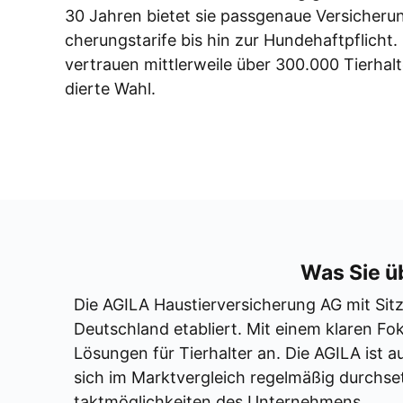
30 Jah­ren bie­tet sie pass­ge­naue Ver­si­che­r
che­rungs­ta­ri­fe bis hin zur Hun­de­haft­pflicht
ver­trau­en mitt­ler­wei­le über 300.000 Tier­hal
dier­te Wahl.
Was Sie üb
Die AGILA Haus­tier­ver­si­che­rung AG mit Sitz
Deutsch­land eta­bliert. Mit einem kla­ren Fo
Lösun­gen für Tier­hal­ter an. Die AGILA ist auf 
sich im Markt­ver­gleich regel­mä­ßig durch­s
takt­mög­lich­kei­ten des Unter­neh­mens.