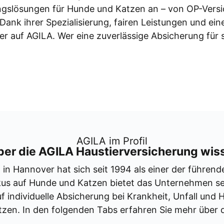
ungs­lö­sun­gen für Hun­de und Kat­zen an – von OP-Ver­si
. Dank ihrer Spe­zia­li­sie­rung, fai­ren Leis­tun­gen und e
­ter auf AGILA. Wer eine zuver­läs­si­ge Absi­che­rung für
AGILA im Pro­fil
er die AGILA Haus­tier­ver­si­che­rung wis­s
 in Han­no­ver hat sich seit 1994 als einer der füh­ren­den
kus auf Hun­de und Kat­zen bie­tet das Unter­neh­men sei
indi­vi­du­el­le Absi­che­rung bei Krank­heit, Unfall und Ha
et­zen. In den fol­gen­den Tabs erfah­ren Sie mehr über 