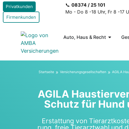
📞
08374 / 25 101
Privatkunden
Mo - Do 8 -18 Uhr, Fr 8 -17 
Firmenkunden
Auto, Haus & Recht
Ges
»
»
Start­sei­te
Ver­si­che­rungs­ge­sell­schaf­ten
AGILA Haus­
AGILA Haus­tier­ver­
Schutz für Hund 
Erstat­tung von Tier­arzt­kos­t
rung, freie Tier­arzt­wahl und di