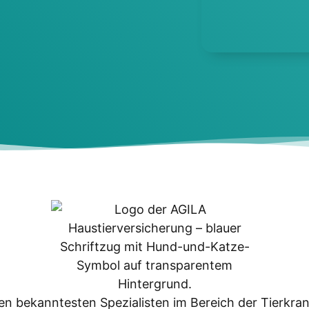
n bekann­tes­ten Spe­zia­lis­ten im Bereich der Tier­kran