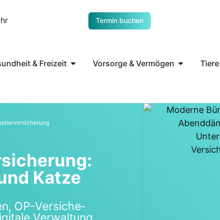
Uhr
Termin buchen
undheit & Freizeit
Vorsorge & Vermögen
Tiere
tier­ver­si­che­rung
si­che­rung:
und Kat­ze
en, OP-Ver­si­che­
gi­ta­le Ver­wal­tung