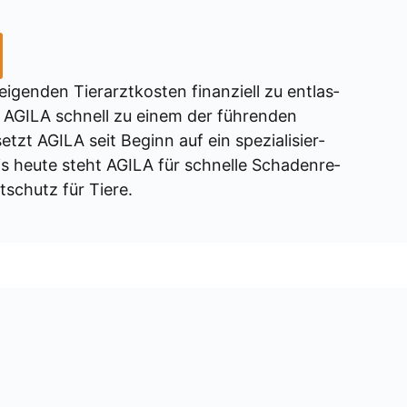
gen­den Tier­arzt­kos­ten finan­zi­ell zu ent­las­
ich AGILA schnell zu einem der füh­ren­den
setzt AGILA seit Beginn auf ein spe­zia­li­sier­
 Bis heu­te steht AGILA für schnel­le Scha­den­re­
t­schutz für Tie­re.