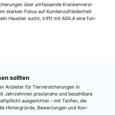
­che­run­gen über umfas­sen­de Kran­ken­ver­si­
inem star­ken Fokus auf Kun­den­zu­frie­den­heit
 sein Haus­tier sucht, trifft mit AGILA eine fun­
en soll­ten
 Anbie­ter für Tier­ver­si­che­run­gen in
t Jahr­zehn­ten pra­xis­na­he und bezahl­ba­re
ft­pflicht aus­ge­rich­tet – mit Tari­fen, die
die Hin­ter­grün­de, Bewer­tun­gen und Kon­