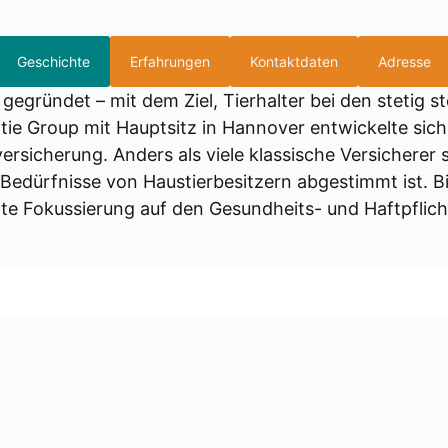
Geschichte
Erfahrungen
Kontaktdaten
Adresse
egrün­det – mit dem Ziel, Tier­hal­ter bei den ste­tig stei­
n­tie Group mit Haupt­sitz in Han­no­ver ent­wi­ckel­te s
si­che­rung. Anders als vie­le klas­si­sche Ver­si­che­rer 
ie Bedürf­nis­se von Haus­tier­be­sit­zern abge­stimmt ist.
en­te Fokus­sie­rung auf den Gesund­heits- und Haft­pflich