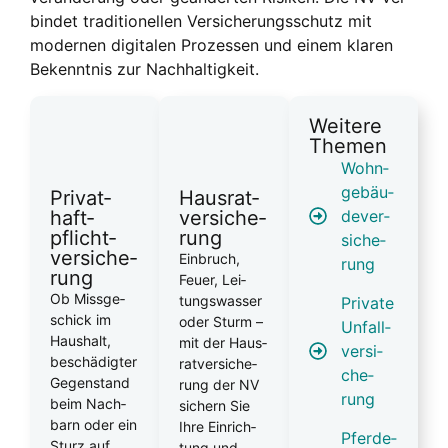
bin­det tra­di­tio­nel­len Ver­si­che­rungs­schutz mit
moder­nen digi­ta­len Pro­zes­sen und einem kla­ren
Bekennt­nis zur Nach­hal­tig­keit.
Wei­te­re
The­men
Wohn­
ge­bäu­
Pri­vat­
Haus­rat­
de­ver­
haft­
ver­si­che­
pflicht­
rung
si­che­
ver­si­che­
Ein­bruch,
rung
rung
Feu­er, Lei­
Ob Miss­ge­
tungs­was­ser
Pri­va­te
schick im
oder Sturm –
Unfall­
Haus­halt,
mit der Haus­
ver­si­
beschä­dig­ter
rat­ver­si­che­
che­
Gegen­stand
rung der NV
rung
beim Nach­
sichern Sie
barn oder ein
Ihre Ein­rich­
Pfer­de­
Sturz auf
tung und