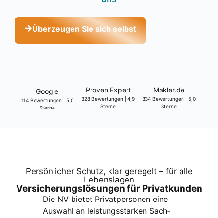
Über­zeu­gen Sie sich selbst
Pro­ven Expert
Makler.de
Goog­le
328 Bewer­tun­gen | 4,9
334 Bewer­tun­gen | 5,0
114 Bewer­tun­gen | 5,0
Ster­ne
Ster­ne
Ster­ne
Per­sön­li­cher Schutz, klar gere­gelt – für alle
Lebens­la­gen
Ver­si­che­rungs­lö­sun­gen für Pri­vat­kun­den
Die NV bie­tet Pri­vat­per­so­nen eine
Aus­wahl an leis­tungs­star­ken Sach­