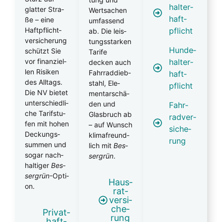
hal­ter­
glat­ter Stra­
Wert­sa­chen
haft­
ße – eine
umfas­send
pflicht
Haft­pflicht­
ab. Die leis­
ver­si­che­rung
tungs­star­ken
Hun­de­
schützt Sie
Tari­fe
hal­ter­
vor finan­zi­el­
decken auch
len Risi­ken
Fahr­rad­dieb­
haft­
des All­tags.
stahl, Ele­
pflicht
Die NV bie­tet
men­tar­schä­
unter­schied­li­
den und
Fahr­
che Tarif­stu­
Glas­bruch ab
rad­ver­
fen mit hohen
– auf Wunsch
si­che­
Deckungs­
kli­ma­freund­
rung
sum­men und
lich mit
Bes­
sogar nach­
ser­grün
.
hal­ti­ger
Bes­
ser­grün
-Opti­
Haus­
on.
rat­
ver­si­
che­
Pri­vat­
rung
haft­