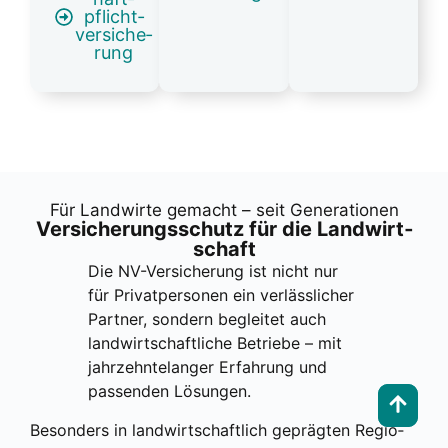
pflicht­
ver­si­che­
rung
Für Land­wir­te gemacht – seit Gene­ra­tio­nen
Ver­si­che­rungs­schutz für die Land­wirt­
schaft
Die NV-Ver­si­che­rung ist nicht nur
für Pri­vat­per­so­nen ein ver­läss­li­cher
Part­ner, son­dern beglei­tet auch
land­wirt­schaft­li­che Betrie­be – mit
jahr­zehn­te­lan­ger Erfah­rung und
pas­sen­den Lösun­gen.
Beson­ders in land­wirt­schaft­lich gepräg­ten Regio­