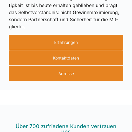
tig­keit ist bis heu­te erhal­ten geblie­ben und prägt
das Selbst­ver­ständ­nis: nicht Gewinn­ma­xi­mie­rung,
son­dern Part­ner­schaft und Sicher­heit für die Mit­
glie­der.
Erfahrungen
Kontaktdaten
Adresse
Über 700 zufrie­de­ne Kun­den ver­trau­en
uns