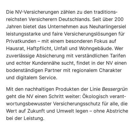
Die NV-Ver­si­che­run­gen zäh­len zu den tra­di­ti­ons­
reichs­ten Ver­si­che­rern Deutsch­lands. Seit über 200
Jah­ren bie­tet das Unter­neh­men aus Neu­har­lin­ger­siel
leis­tungs­star­ke und fai­re Ver­si­che­rungs­lö­sun­gen für
Pri­vat­kun­den – mit einem beson­de­ren Fokus auf
Haus­rat, Haft­pflicht, Unfall und Wohn­ge­bäu­de. Wer
zuver­läs­si­ge Absi­che­rung mit ver­ständ­li­chen Tari­fen
und ech­ter Kun­den­nä­he sucht, fin­det in der NV einen
boden­stän­di­gen Part­ner mit regio­na­lem Cha­rak­ter
und digi­ta­lem Ser­vice.
Mit den nach­hal­ti­gen Pro­duk­ten der Linie
Bes­ser­grün
geht die NV einen Schritt wei­ter: Öko­lo­gisch ver­ant­
wor­tungs­be­wuss­ter Ver­si­che­rungs­schutz für alle, die
Wert auf Zukunft und Umwelt legen – ohne Abstri­che
bei der Leis­tung.