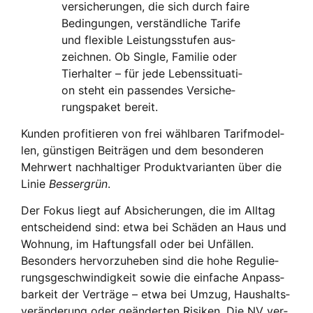
ver­si­che­run­gen, die sich durch fai­re
Bedin­gun­gen, ver­ständ­li­che Tari­fe
und fle­xi­ble Leis­tungs­stu­fen aus­
zeich­nen. Ob Sin­gle, Fami­lie oder
Tier­hal­ter – für jede Lebens­si­tua­ti­
on steht ein pas­sen­des Ver­si­che­
rungs­pa­ket bereit.
Kun­den pro­fi­tie­ren von frei wähl­ba­ren Tarif­mo­del­
len, güns­ti­gen Bei­trä­gen und dem beson­de­ren
Mehr­wert nach­hal­ti­ger Pro­dukt­va­ri­an­ten über die
Linie
Bes­ser­grün
.
Der Fokus liegt auf Absi­che­run­gen, die im All­tag
ent­schei­dend sind: etwa bei Schä­den an Haus und
Woh­nung, im Haf­tungs­fall oder bei Unfäl­len.
Beson­ders her­vor­zu­he­ben sind die hohe Regu­lie­
rungs­ge­schwin­dig­keit sowie die ein­fa­che Anpass­
bar­keit der Ver­trä­ge – etwa bei Umzug, Haus­halts­
ver­än­de­rung oder geän­der­ten Risi­ken. Die NV ver­