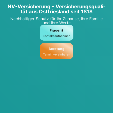
NV-Ver­si­che­rung – Ver­si­che­rungs­qua­li­
tät aus Ost­fries­land seit 1818
Nach­hal­ti­ger Schutz für Ihr Zuhau­se, Ihre Fami­lie
und Ihre Wer­te
Fra­gen?
Kon­takt auf­neh­men
Bera­tung
Ter­min ver­ein­ba­ren