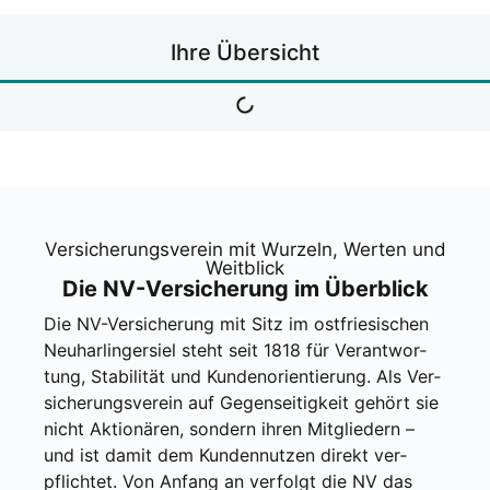
Ihre Über­sicht
Ver­si­che­rungs­ver­ein mit Wur­zeln, Wer­ten und
Weit­blick
Die NV-Ver­si­che­rung im Über­blick
Die NV-Ver­si­che­rung mit Sitz im ost­frie­si­schen
Neu­har­lin­ger­siel steht seit 1818 für Ver­ant­wor­
tung, Sta­bi­li­tät und Kun­den­ori­en­tie­rung. Als Ver­
si­che­rungs­ver­ein auf Gegen­sei­tig­keit gehört sie
nicht Aktio­nä­ren, son­dern ihren Mit­glie­dern –
und ist damit dem Kun­den­nut­zen direkt ver­
pflich­tet. Von Anfang an ver­folgt die NV das