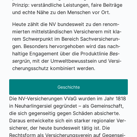
Prin­zip: ver­ständ­li­che Leis­tun­gen, fai­re Bei­trä­ge
und ech­te Nähe zu den Men­schen vor Ort.
Heu­te zählt die NV bun­des­weit zu den renom­
mier­ten mit­tel­stän­di­schen Ver­si­che­rern mit kla­
rem Schwer­punkt im Bereich Sach­ver­si­che­run­
gen. Beson­ders her­vor­ge­ho­ben wird das nach­
hal­ti­ge Enga­ge­ment über die Pro­dukt­li­nie
Bes­
ser­grün
, mit der Umwelt­be­wusst­sein und Ver­si­
che­rungs­schutz kom­bi­niert wer­den.
Geschichte
Die NV-Ver­si­che­run­gen VVaG wur­den im Jahr 1818
in Neu­har­lin­ger­siel gegrün­det – als Gemein­schaft,
die sich gegen­sei­tig gegen Schä­den absi­cher­te.
Dar­aus ent­wi­ckel­te sich ein star­ker regio­na­ler Ver­
si­che­rer, der heu­te bun­des­weit tätig ist. Die
Rechts­form als Ver­si­che­rungs­ver­ein auf Gegen­sei­