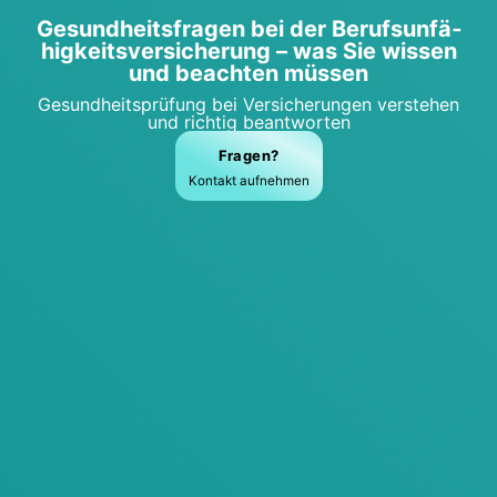
Gesund­heits­fra­gen bei der Berufs­un­fä­
hig­keits­ver­si­che­rung – was Sie wis­sen
und beach­ten müs­sen
Gesund­heits­prü­fung bei Ver­si­che­run­gen ver­ste­hen
und rich­tig beant­wor­ten
Fra­gen?
Kon­takt auf­neh­men