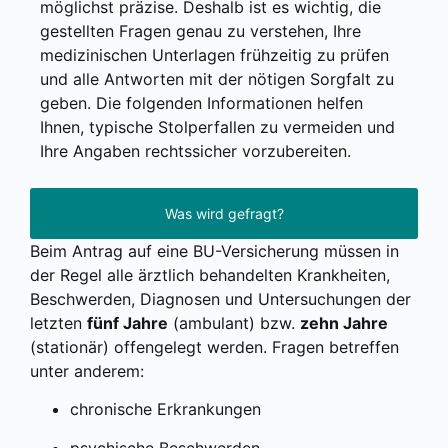
mög­lichst prä­zi­se. Des­halb ist es wich­tig, die
gestell­ten Fra­gen genau zu ver­ste­hen, Ihre
medi­zi­ni­schen Unter­la­gen früh­zei­tig zu prü­fen
und alle Ant­wor­ten mit der nöti­gen Sorg­falt zu
geben. Die fol­gen­den Infor­ma­tio­nen hel­fen
Ihnen, typi­sche Stol­per­fal­len zu ver­mei­den und
Ihre Anga­ben rechts­si­cher vor­zu­be­rei­ten.
Was wird gefragt?
Beim Antrag auf eine BU-Ver­si­che­rung müs­sen in
der Regel alle ärzt­lich behan­del­ten Krank­hei­ten,
Beschwer­den, Dia­gno­sen und Unter­su­chun­gen der
letz­ten
fünf Jah­re
(ambu­lant) bzw.
zehn Jah­re
(sta­tio­när) offen­ge­legt wer­den. Fra­gen betref­fen
unter ande­rem:
chro­ni­sche Erkran­kun­gen
psy­chi­sche Beschwer­den