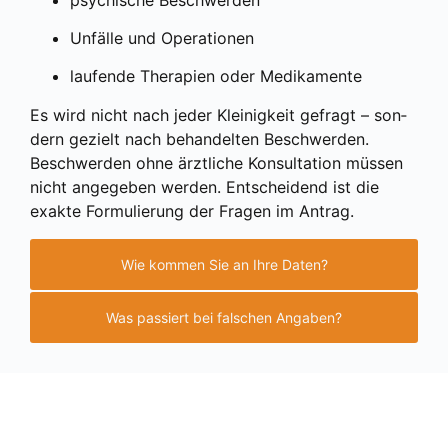
Unfäl­le und Ope­ra­tio­nen
lau­fen­de The­ra­pien oder Medi­ka­men­te
Es wird nicht nach jeder Klei­nig­keit gefragt – son­
dern gezielt nach behan­del­ten Beschwer­den.
Beschwer­den ohne ärzt­li­che Kon­sul­ta­ti­on müs­sen
nicht ange­ge­ben wer­den. Ent­schei­dend ist die
exak­te For­mu­lie­rung der Fra­gen im Antrag.
Wie kommen Sie an Ihre Daten?
Was passiert bei falschen Angaben?