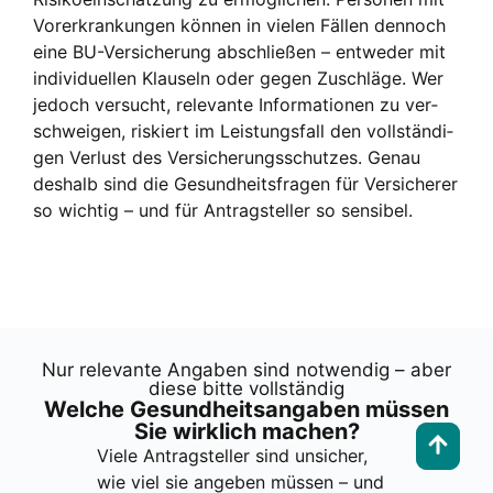
Vor­er­kran­kun­gen kön­nen in vie­len Fäl­len den­noch
eine BU-Ver­si­che­rung abschlie­ßen – ent­we­der mit
indi­vi­du­el­len Klau­seln oder gegen Zuschlä­ge. Wer
jedoch ver­sucht, rele­van­te Infor­ma­tio­nen zu ver­
schwei­gen, ris­kiert im Leis­tungs­fall den voll­stän­di­
gen Ver­lust des Ver­si­che­rungs­schut­zes. Genau
des­halb sind die Gesund­heits­fra­gen für Ver­si­che­rer
so wich­tig – und für Antrag­stel­ler so sen­si­bel.
Nur rele­van­te Anga­ben sind not­wen­dig – aber
die­se bit­te voll­stän­dig
Wel­che Gesund­heits­an­ga­ben müs­sen
Sie wirk­lich machen?
Vie­le Antrag­stel­ler sind unsi­cher,
wie viel sie ange­ben müs­sen – und