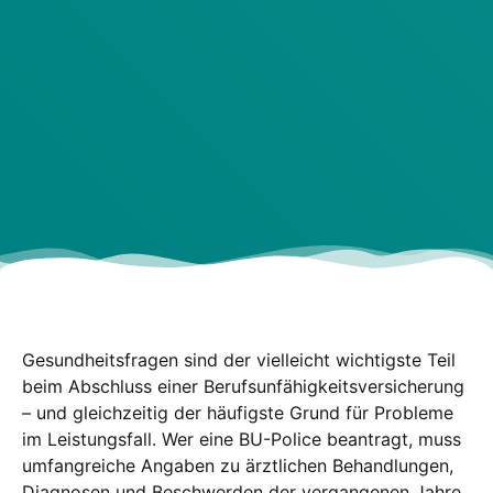
Gesund­heits­fra­gen sind der viel­leicht wich­tigs­te Teil
beim Abschluss einer Berufs­un­fä­hig­keits­ver­si­che­rung
– und gleich­zei­tig der häu­figs­te Grund für Pro­ble­me
im Leis­tungs­fall. Wer eine BU-Poli­ce bean­tragt, muss
umfang­rei­che Anga­ben zu ärzt­li­chen Behand­lun­gen,
Dia­gno­sen und Beschwer­den der ver­gan­ge­nen Jah­re