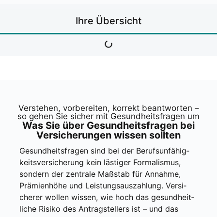
Ihre Über­sicht
Ver­ste­hen, vor­be­rei­ten, kor­rekt beant­wor­ten –
so gehen Sie sicher mit Gesund­heits­fra­gen um
Was Sie über Gesund­heits­fra­gen bei
Ver­si­che­run­gen wis­sen soll­ten
Gesund­heits­fra­gen sind bei der Berufs­un­fä­hig­
keits­ver­si­che­rung kein läs­ti­ger For­ma­lis­mus,
son­dern der zen­tra­le Maß­stab für Annah­me,
Prä­mi­en­hö­he und Leis­tungs­aus­zah­lung. Ver­si­
che­rer wol­len wis­sen, wie hoch das gesund­heit­
li­che Risi­ko des Antrag­stel­lers ist – und das