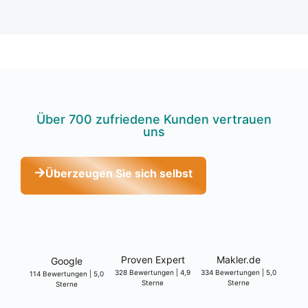
Über 700 zufrie­de­ne Kun­den ver­trau­en
uns
Über­zeu­gen Sie sich selbst
Pro­ven Expert
Makler.de
Goog­le
328 Bewer­tun­gen | 4,9
334 Bewer­tun­gen | 5,0
114 Bewer­tun­gen | 5,0
Ster­ne
Ster­ne
Ster­ne