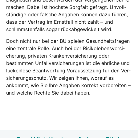
machen. Dabei ist höchs­te Sorg­falt gefragt. Unvoll­
stän­di­ge oder fal­sche Anga­ben kön­nen dazu füh­ren,
dass der Ver­trag im Ernst­fall nicht zahlt – und
schlimms­ten­falls sogar rück­ab­ge­wi­ckelt wird.
Doch nicht nur bei der BU spie­len Gesund­heits­fra­gen
eine zen­tra­le Rol­le. Auch bei der Risi­ko­le­bens­ver­si­
che­rung, pri­va­ten Kran­ken­ver­si­che­rung oder
bestimm­ten Unfall­ver­si­che­run­gen ist die ehr­li­che und
lücken­lo­se Beant­wor­tung Vor­aus­set­zung für den Ver­
si­che­rungs­schutz. Wir zei­gen Ihnen, wor­auf es
ankommt, wie Sie Ihre Anga­ben kor­rekt vor­be­rei­ten –
und wel­che Rech­te Sie dabei haben.