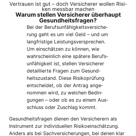
Ver­trau­en ist gut – doch Ver­si­che­rer wol­len Risi­
ken mess­bar machen
War­um stel­len Ver­si­che­rer über­haupt
Gesund­heits­fra­gen?
Bei der Berufs­un­fä­hig­keits­ver­si­che­
rung geht es um viel Geld – und um
lang­fris­ti­ge Leis­tungs­ver­spre­chen.
Um ein­schät­zen zu kön­nen, wie
wahr­schein­lich eine spä­te­re Berufs­
un­fä­hig­keit ist, stel­len Ver­si­che­rer
detail­lier­te Fra­gen zum Gesund­
heits­zu­stand. Die­se Risi­ko­prü­fung
ent­schei­det, ob der Antrag ange­
nom­men wird, zu wel­chen Bedin­
gun­gen – oder ob es zu einem Aus­
schluss oder Zuschlag kommt.
Gesund­heits­fra­gen die­nen den Ver­si­che­rern als
Instru­ment zur indi­vi­du­el­len Risi­ko­ein­schät­zung.
Anders als bei Sach­ver­si­che­run­gen, bei denen klar