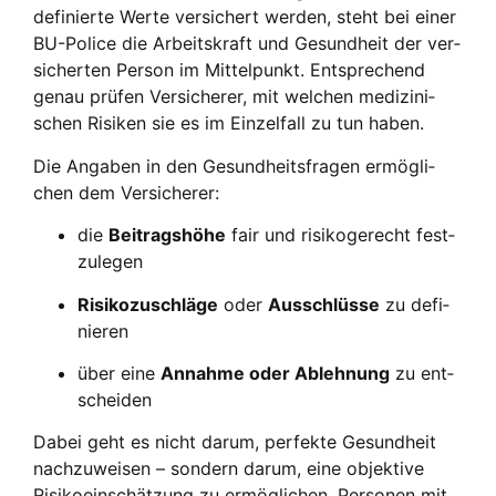
defi­nier­te Wer­te ver­si­chert wer­den, steht bei einer
BU-Poli­ce die Arbeits­kraft und Gesund­heit der ver­
si­cher­ten Per­son im Mit­tel­punkt. Ent­spre­chend
genau prü­fen Ver­si­che­rer, mit wel­chen medi­zi­ni­
schen Risi­ken sie es im Ein­zel­fall zu tun haben.
Die Anga­ben in den Gesund­heits­fra­gen ermög­li­
chen dem Ver­si­che­rer:
die
Bei­trags­hö­he
fair und risi­ko­ge­recht fest­
zu­le­gen
Risi­ko­zu­schlä­ge
oder
Aus­schlüs­se
zu defi­
nie­ren
über eine
Annah­me oder Ableh­nung
zu ent­
schei­den
Dabei geht es nicht dar­um, per­fek­te Gesund­heit
nach­zu­wei­sen – son­dern dar­um, eine objek­ti­ve
Risi­ko­ein­schät­zung zu ermög­li­chen. Per­so­nen mit