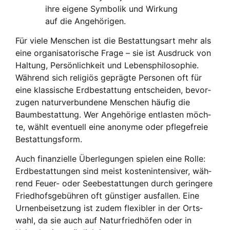
ihre eige­ne Sym­bo­lik und Wir­kung
auf die Ange­hö­ri­gen.
Für vie­le Men­schen ist die Bestat­tungs­art mehr als
eine orga­ni­sa­to­ri­sche Fra­ge – sie ist Aus­druck von
Hal­tung, Per­sön­lich­keit und Lebens­phi­lo­so­phie.
Wäh­rend sich reli­gi­ös gepräg­te Per­so­nen oft für
eine klas­si­sche Erd­be­stat­tung ent­schei­den, bevor­
zu­gen natur­ver­bun­de­ne Men­schen häu­fig die
Baum­be­stat­tung. Wer Ange­hö­ri­ge ent­las­ten möch­
te, wählt even­tu­ell eine anony­me oder pfle­ge­freie
Bestat­tungs­form.
Auch finan­zi­el­le Über­le­gun­gen spie­len eine Rol­le:
Erd­be­stat­tun­gen sind meist kos­ten­in­ten­si­ver, wäh­
rend Feu­er- oder See­be­stat­tun­gen durch gerin­ge­re
Fried­hofs­ge­büh­ren oft güns­ti­ger aus­fal­len. Eine
Urnen­bei­set­zung ist zudem fle­xi­bler in der Orts­
wahl, da sie auch auf Natur­fried­hö­fen oder in