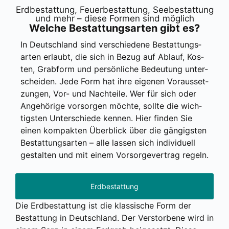
Erd­be­stat­tung, Feu­er­be­stat­tung, See­be­stat­tung
und mehr – die­se For­men sind mög­lich
Wel­che Bestat­tungs­ar­ten gibt es?
In Deutsch­land sind ver­schie­de­ne Bestat­tungs­
ar­ten erlaubt, die sich in Bezug auf Ablauf, Kos­
ten, Grab­form und per­sön­li­che Bedeu­tung unter­
schei­den. Jede Form hat ihre eige­nen Vor­aus­set­
zun­gen, Vor- und Nach­tei­le. Wer für sich oder
Ange­hö­ri­ge vor­sor­gen möch­te, soll­te die wich­
tigs­ten Unter­schie­de ken­nen. Hier fin­den Sie
einen kom­pak­ten Über­blick über die gän­gigs­ten
Bestat­tungs­ar­ten – alle las­sen sich indi­vi­du­ell
gestal­ten und mit einem Vor­sor­ge­ver­trag regeln.
Erdbestattung
Die Erd­be­stat­tung ist die klas­si­sche Form der
Bestat­tung in Deutsch­land. Der Ver­stor­be­ne wird in