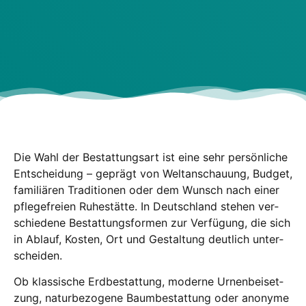
Die Wahl der Bestat­tungs­art ist eine sehr per­sön­li­che
Ent­schei­dung – geprägt von Welt­an­schau­ung, Bud­get,
fami­liä­ren Tra­di­tio­nen oder dem Wunsch nach einer
pfle­ge­frei­en Ruhe­stät­te. In Deutsch­land ste­hen ver­
schie­de­ne Bestat­tungs­for­men zur Ver­fü­gung, die sich
in Ablauf, Kos­ten, Ort und Gestal­tung deut­lich unter­
schei­den.
Ob klas­si­sche Erd­be­stat­tung, moder­ne Urnen­bei­set­
zung, natur­be­zo­ge­ne Baum­be­stat­tung oder anony­me