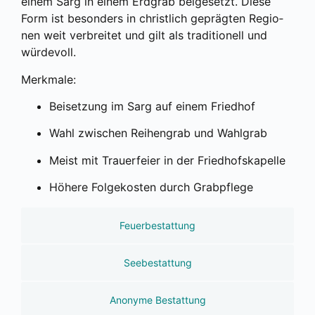
einem Sarg in einem Erd­grab bei­gesetzt. Die­se
Form ist beson­ders in christ­lich gepräg­ten Regio­
nen weit ver­brei­tet und gilt als tra­di­tio­nell und
wür­de­voll.
Merk­ma­le:
Bei­set­zung im Sarg auf einem Fried­hof
Wahl zwi­schen Rei­hen­grab und Wahl­grab
Meist mit Trau­er­fei­er in der Fried­hofs­ka­pel­le
Höhe­re Fol­ge­kos­ten durch Grab­pfle­ge
Feuerbestattung
Seebestattung
Anonyme Bestattung