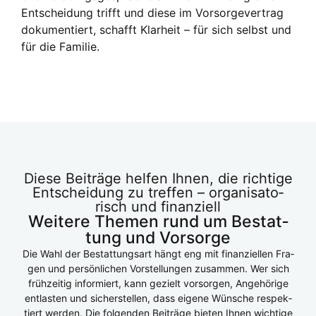
Ent­schei­dung trifft und die­se im Vor­sor­ge­ver­trag
doku­men­tiert, schafft Klar­heit – für sich selbst und
für die Fami­lie.
Die­se Bei­trä­ge hel­fen Ihnen, die rich­ti­ge
Ent­schei­dung zu tref­fen – orga­ni­sa­to­
risch und finan­zi­ell
Wei­te­re The­men rund um Bestat­
tung und Vor­sor­ge
Die Wahl der Bestat­tungs­art hängt eng mit finan­zi­el­len Fra­
gen und per­sön­li­chen Vor­stel­lun­gen zusam­men. Wer sich
früh­zei­tig infor­miert, kann gezielt vor­sor­gen, Ange­hö­ri­ge
ent­las­ten und sicher­stel­len, dass eige­ne Wün­sche respek­
tiert wer­den. Die fol­gen­den Bei­trä­ge bie­ten Ihnen wich­ti­ge