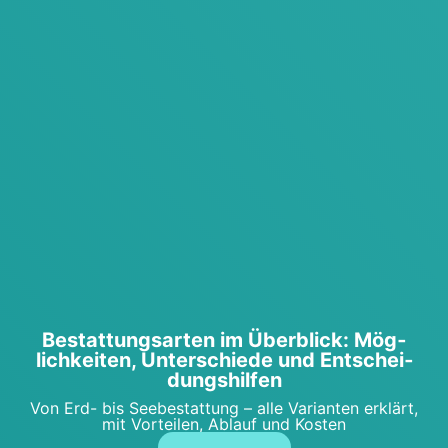
Bestat­tungs­ar­ten im Über­blick: Mög­
lich­kei­ten, Unter­schie­de und Ent­schei­
dungs­hil­fen
Von Erd- bis See­be­stat­tung – alle Vari­an­ten erklärt,
mit Vor­tei­len, Ablauf und Kos­ten