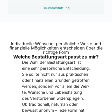
Baumbestattung
Indi­vi­du­el­le Wün­sche, per­sön­li­che Wer­te und
finan­zi­el­le Mög­lich­kei­ten ent­schei­den über die
rich­ti­ge Form
Wel­che Bestat­tungs­art passt zu mir?
Die Wahl der Bestat­tungs­art ist
eine sehr per­sön­li­che Ent­schei­dung.
Sie soll­te nicht nur aus prak­ti­schen
oder finan­zi­el­len Grün­den getrof­fen
wer­den, son­dern vor allem die Wer­
te, Wün­sche und Lebens­hal­tung
des Ver­stor­be­nen wider­spie­geln.
Ob tra­di­tio­nell, natur­nah oder
bewusst anonym – jede Form hat