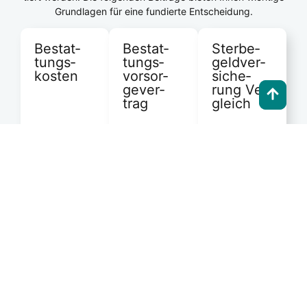
Grund­la­gen für eine fun­dier­te Ent­schei­dung.
Bestat­
Bestat­
Ster­be­
tungs­
tungs­
geld­ver­
kos­ten
vor­sor­
si­che­
ge­ver­
rung Ver­
trag
gleich
Von Sarg
über Fried­
Mit einem
Die Ster­be­
hofs­ge­büh­
Vor­sor­ge­ver­
geld­ver­si­che­
ren bis zur
trag kön­nen
rung sorgt
Trau­er­fei­er –
Sie fest­le­gen,
dafür, dass
eine Bestat­
wie Ihre Bei­
im Ernst­fall
tung kann je
set­zung aus­
aus­rei­chend
nach Art und
se­hen soll –
Geld für Ihre
Regi­on sehr
und alles im
Bestat­tung
unter­schied­
Vor­feld ver­
zur Ver­fü­
lich teu­er
trag­lich
gung steht –
sein. Hier