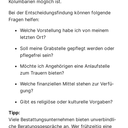
Kolum­ba­ri­en mög­lich ist.
Bei der Ent­schei­dungs­fin­dung kön­nen fol­gen­de
Fra­gen hel­fen:
Wel­che Vor­stel­lung habe ich von mei­nem
letz­ten Ort?
Soll mei­ne Grab­stel­le gepflegt wer­den oder
pfle­ge­frei sein?
Möch­te ich Ange­hö­ri­gen eine Anlauf­stel­le
zum Trau­ern bie­ten?
Wel­che finan­zi­el­len Mit­tel ste­hen zur Ver­fü­
gung?
Gibt es reli­giö­se oder kul­tu­rel­le Vor­ga­ben?
Tipp:
Vie­le Bestat­tungs­un­ter­neh­men bie­ten unver­bind­li­
che Bera­tungs­ge­sprä­che an. Wer früh­zei­tig eine