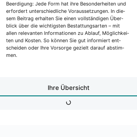
Beer­di­gung: Jede Form hat ihre Beson­der­hei­ten und
erfor­dert unter­schied­li­che Vor­aus­set­zun­gen. In die­
sem Bei­trag erhal­ten Sie einen voll­stän­di­gen Über­
blick über die wich­tigs­ten Bestat­tungs­ar­ten – mit
allen rele­van­ten Infor­ma­tio­nen zu Ablauf, Mög­lich­kei­
ten und Kos­ten. So kön­nen Sie gut infor­miert ent­
schei­den oder Ihre Vor­sor­ge gezielt dar­auf abstim­
men.
Ihre Über­sicht