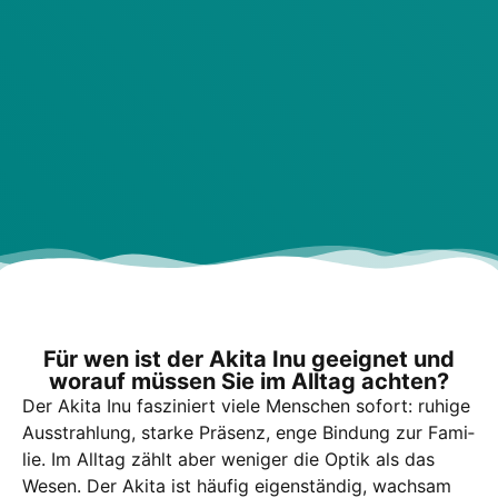
Für wen ist der Aki­ta Inu geeig­net und
wor­auf müs­sen Sie im All­tag ach­ten?
Der Aki­ta Inu fas­zi­niert vie­le Men­schen sofort: ruhi­ge
Aus­strah­lung, star­ke Prä­senz, enge Bin­dung zur Fami­
lie. Im All­tag zählt aber weni­ger die Optik als das
Wesen. Der Aki­ta ist häu­fig eigen­stän­dig, wach­sam