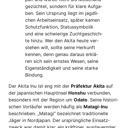
gezüch­tet, son­dern für kla­re Auf­ga­
ben. Sein Ursprung liegt im jagd­li­
chen Arbeits­ein­satz, spä­ter kamen
Schutz­funk­ti­on, Sta­tus­sym­bo­lik
und eine schwie­ri­ge Zucht­ge­schich­
te hin­zu. Wer den Aki­ta heu­te ver­
ste­hen will, soll­te sei­ne Her­kunft
ken­nen, denn genau dar­aus erklä­
ren sich sein erns­tes Wesen, sei­ne
Eigen­stän­dig­keit und sei­ne star­ke
Bin­dung.
Der Aki­ta Inu ist eng mit der
Prä­fek­tur Aki­ta
auf
der japa­ni­schen Haupt­in­sel
Hons­hu
ver­bun­den,
beson­ders mit der Regi­on um
Oda­te
. Sei­ne his­to­ri­
schen Vor­läu­fer wer­den häu­fig als
Mata­gi-Inu
beschrie­ben. „Mata­gi“ bezeich­net tra­di­tio­nel­le
Jäger in Nord­ja­pan. Der ursprüng­li­che Ein­satz­
zweck war damit klar: ein kräf­ti­ger, aus­dau­ern­der