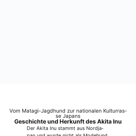
Vom Mata­gi-Jagd­hund zur natio­na­len Kul­tur­ras­
se Japans
Geschich­te und Her­kunft des Aki­ta Inu
Der Aki­ta Inu stammt aus Nord­ja­
pan und wur­de nicht als Mode­hund