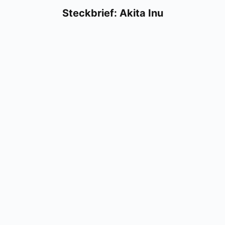
Steck­brief: Aki­ta Inu