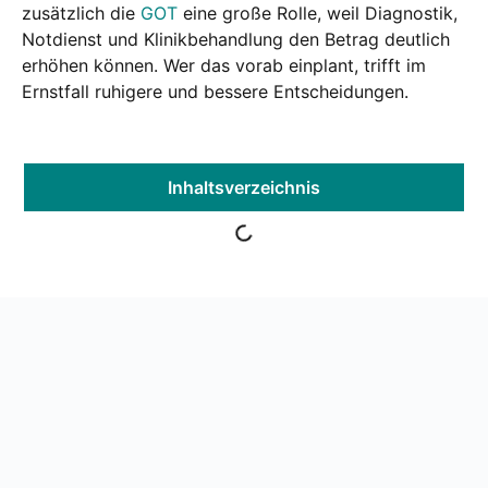
zusätz­lich die
GOT
eine gro­ße Rol­le, weil Dia­gnos­tik,
Not­dienst und Kli­nik­be­hand­lung den Betrag deut­lich
erhö­hen kön­nen. Wer das vor­ab ein­plant, trifft im
Ernst­fall ruhi­ge­re und bes­se­re Ent­schei­dun­gen.
Inhalts­ver­zeich­nis