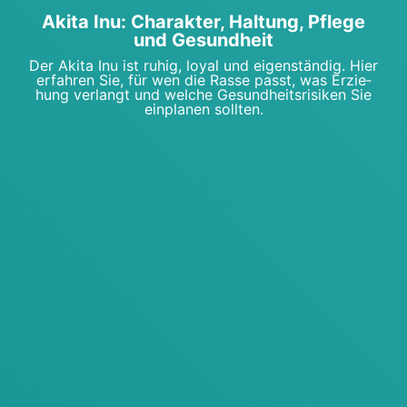
Aki­ta Inu: Cha­rak­ter, Hal­tung, Pfle­ge
und Gesund­heit
Der Aki­ta Inu ist ruhig, loy­al und eigen­stän­dig. Hier
erfah­ren Sie, für wen die Ras­se passt, was Erzie­
hung ver­langt und wel­che Gesund­heits­ri­si­ken Sie
ein­pla­nen soll­ten.