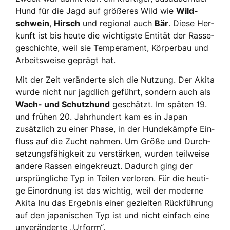
Hund für die Jagd auf grö­ße­res Wild wie
Wild­
schwein
,
Hirsch
und regio­nal auch
Bär
. Die­se Her­
kunft ist bis heu­te die wich­tigs­te Enti­tät der Ras­se­
ge­schich­te, weil sie Tem­pe­ra­ment, Kör­per­bau und
Arbeits­wei­se geprägt hat.
Mit der Zeit ver­än­der­te sich die Nut­zung. Der Aki­ta
wur­de nicht nur jagd­lich geführt, son­dern auch als
Wach- und Schutz­hund
geschätzt. Im spä­ten 19.
und frü­hen 20. Jahr­hun­dert kam es in Japan
zusätz­lich zu einer Pha­se, in der Hun­de­kämp­fe Ein­
fluss auf die Zucht nah­men. Um Grö­ße und Durch­
set­zungs­fä­hig­keit zu ver­stär­ken, wur­den teil­wei­se
ande­re Ras­sen ein­ge­kreuzt. Dadurch ging der
ursprüng­li­che Typ in Tei­len ver­lo­ren. Für die heu­ti­
ge Ein­ord­nung ist das wich­tig, weil der moder­ne
Aki­ta Inu das Ergeb­nis einer geziel­ten Rück­füh­rung
auf den japa­ni­schen Typ ist und nicht ein­fach eine
unver­än­der­te „Urform“.