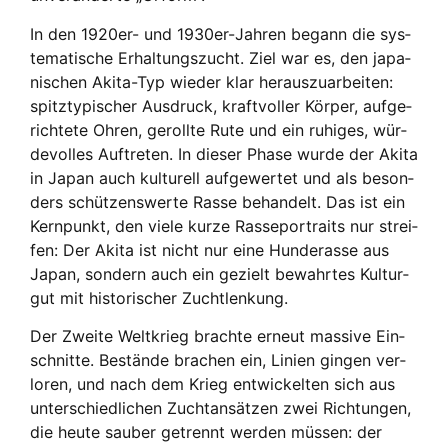
In den 1920er- und 1930er-Jah­ren begann die sys­
te­ma­ti­sche Erhal­tungs­zucht. Ziel war es, den japa­
ni­schen Aki­ta-Typ wie­der klar her­aus­zu­ar­bei­ten:
spitz­ty­pi­scher Aus­druck, kraft­vol­ler Kör­per, auf­ge­
rich­te­te Ohren, geroll­te Rute und ein ruhi­ges, wür­
de­vol­les Auf­tre­ten. In die­ser Pha­se wur­de der Aki­ta
in Japan auch kul­tu­rell auf­ge­wer­tet und als beson­
ders schüt­zens­wer­te Ras­se behan­delt. Das ist ein
Kern­punkt, den vie­le kur­ze Ras­se­por­traits nur strei­
fen: Der Aki­ta ist nicht nur eine Hun­de­ras­se aus
Japan, son­dern auch ein gezielt bewahr­tes Kul­tur­
gut mit his­to­ri­scher Zucht­len­kung.
Der Zwei­te Welt­krieg brach­te erneut mas­si­ve Ein­
schnit­te. Bestän­de bra­chen ein, Lini­en gin­gen ver­
lo­ren, und nach dem Krieg ent­wi­ckel­ten sich aus
unter­schied­li­chen Zucht­an­sät­zen zwei Rich­tun­gen,
die heu­te sau­ber getrennt wer­den müs­sen: der