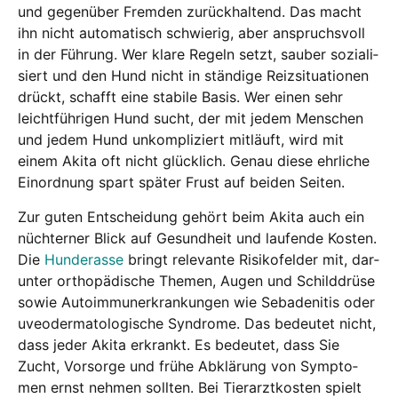
und gegen­über Frem­den zurück­hal­tend. Das macht
ihn nicht auto­ma­tisch schwie­rig, aber anspruchs­voll
in der Füh­rung. Wer kla­re Regeln setzt, sau­ber sozia­li­
siert und den Hund nicht in stän­di­ge Reiz­si­tua­tio­nen
drückt, schafft eine sta­bi­le Basis. Wer einen sehr
leicht­füh­ri­gen Hund sucht, der mit jedem Men­schen
und jedem Hund unkom­pli­ziert mit­läuft, wird mit
einem Aki­ta oft nicht glück­lich. Genau die­se ehr­li­che
Ein­ord­nung spart spä­ter Frust auf bei­den Sei­ten.
Zur guten Ent­schei­dung gehört beim Aki­ta auch ein
nüch­ter­ner Blick auf Gesund­heit und lau­fen­de Kos­ten.
Die
Hun­de­ras­se
bringt rele­van­te Risi­ko­fel­der mit, dar­
un­ter ortho­pä­di­sche The­men, Augen und Schild­drü­se
sowie Auto­im­mun­erkran­kun­gen wie Seba­de­ni­tis oder
uveo­der­ma­to­lo­gi­sche Syn­dro­me. Das bedeu­tet nicht,
dass jeder Aki­ta erkrankt. Es bedeu­tet, dass Sie
Zucht, Vor­sor­ge und frü­he Abklä­rung von Sym­pto­
men ernst neh­men soll­ten. Bei Tier­arzt­kos­ten spielt