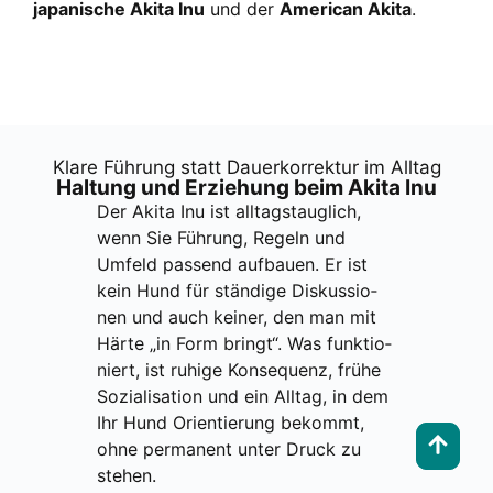
japa­ni­sche Aki­ta Inu
und der
Ame­ri­can Aki­ta
.
Kla­re Füh­rung statt Dau­er­kor­rek­tur im All­tag
Hal­tung und Erzie­hung beim Aki­ta Inu
Der Aki­ta Inu ist all­tags­taug­lich,
wenn Sie Füh­rung, Regeln und
Umfeld pas­send auf­bau­en. Er ist
kein Hund für stän­di­ge Dis­kus­sio­
nen und auch kei­ner, den man mit
Här­te „in Form bringt“. Was funk­tio­
niert, ist ruhi­ge Kon­se­quenz, frü­he
Sozia­li­sa­ti­on und ein All­tag, in dem
Ihr Hund Ori­en­tie­rung bekommt,
ohne per­ma­nent unter Druck zu
ste­hen.