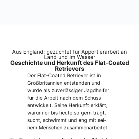
Aus Eng­land: gezüch­tet für Appor­tier­ar­beit an
Land und im Was­ser
Geschich­te und Her­kunft des Flat-Coa­ted
Retrie­vers
Der Flat-Coa­ted Retrie­ver ist in
Groß­bri­tan­ni­en ent­stan­den und
wur­de als zuver­läs­si­ger Jagd­hel­fer
für die Arbeit nach dem Schuss
ent­wi­ckelt. Sei­ne Her­kunft erklärt,
war­um er bis heu­te so gern trägt,
sucht, schwimmt und eng mit sei­
nem Men­schen zusam­men­ar­bei­tet.