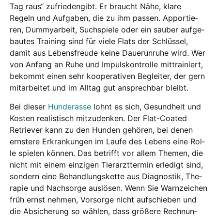
Tag raus“ zufrie­den­gibt. Er braucht Nähe, kla­re
Regeln und Auf­ga­ben, die zu ihm pas­sen. Appor­tie­
ren, Dum­my­ar­beit, Such­spie­le oder ein sau­ber auf­ge­
bau­tes Trai­ning sind für vie­le Flats der Schlüs­sel,
damit aus Lebens­freu­de kei­ne Dauer­un­ru­he wird. Wer
von Anfang an Ruhe und Impuls­kon­trol­le mit­trai­niert,
bekommt einen sehr koope­ra­ti­ven Beglei­ter, der gern
mit­ar­bei­tet und im All­tag gut ansprech­bar bleibt.
Bei die­ser
Hun­de­ras­se
lohnt es sich, Gesund­heit und
Kos­ten rea­lis­tisch mit­zu­den­ken. Der Flat-Coa­ted
Retrie­ver kann zu den Hun­den gehö­ren, bei denen
erns­te­re Erkran­kun­gen im Lau­fe des Lebens eine Rol­
le spie­len kön­nen. Das betrifft vor allem The­men, die
nicht mit einem ein­zi­gen Tier­arzt­ter­min erle­digt sind,
son­dern eine Behand­lungs­ket­te aus Dia­gnos­tik, The­
ra­pie und Nach­sor­ge aus­lö­sen. Wenn Sie Warn­zei­chen
früh ernst neh­men, Vor­sor­ge nicht auf­schie­ben und
die Absi­che­rung so wäh­len, dass grö­ße­re Rech­nun­