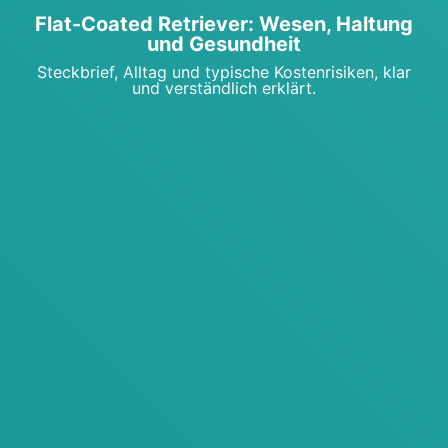
Flat-Coa­ted Retrie­ver: Wesen, Hal­tung
und Gesund­heit
Steck­brief, All­tag und typi­sche Kos­ten­ri­si­ken, klar
und ver­ständ­lich erklärt.