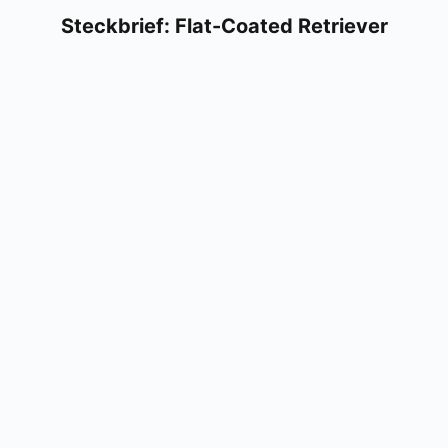
Steck­brief: Flat-Coa­ted Retrie­ver