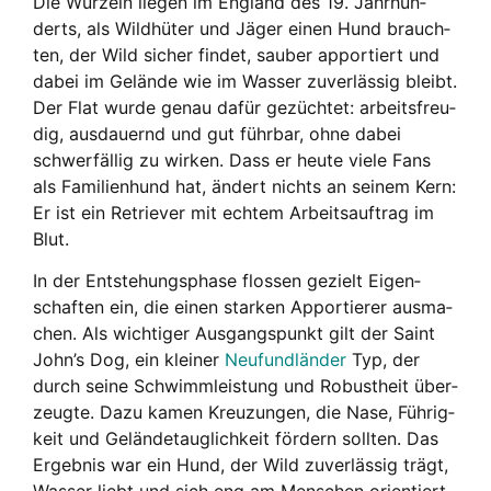
Die Wur­zeln lie­gen im Eng­land des 19. Jahr­hun­
derts, als Wild­hü­ter und Jäger einen Hund brauch­
ten, der Wild sicher fin­det, sau­ber appor­tiert und
dabei im Gelän­de wie im Was­ser zuver­läs­sig bleibt.
Der Flat wur­de genau dafür gezüch­tet: arbeits­freu­
dig, aus­dau­ernd und gut führ­bar, ohne dabei
schwer­fäl­lig zu wir­ken. Dass er heu­te vie­le Fans
als Fami­li­en­hund hat, ändert nichts an sei­nem Kern:
Er ist ein Retrie­ver mit ech­tem Arbeits­auf­trag im
Blut.
In der Ent­ste­hungs­pha­se flos­sen gezielt Eigen­
schaf­ten ein, die einen star­ken Appor­tie­rer aus­ma­
chen. Als wich­ti­ger Aus­gangs­punkt gilt der Saint
John’s Dog, ein klei­ner
Neu­fund­län­der
Typ, der
durch sei­ne Schwimm­leis­tung und Robust­heit über­
zeug­te. Dazu kamen Kreu­zun­gen, die Nase, Füh­rig­
keit und Gelän­de­taug­lich­keit för­dern soll­ten. Das
Ergeb­nis war ein Hund, der Wild zuver­läs­sig trägt,