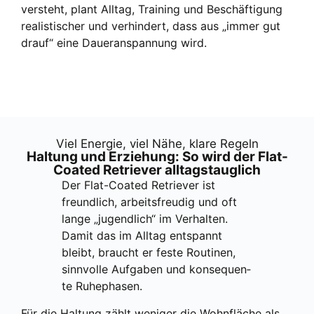
ver­steht, plant All­tag, Trai­ning und Beschäf­ti­gung
rea­lis­ti­scher und ver­hin­dert, dass aus „immer gut
drauf“ eine Dau­er­an­span­nung wird.
Viel Ener­gie, viel Nähe, kla­re Regeln
Hal­tung und Erzie­hung: So wird der Flat-
Coa­ted Retrie­ver all­tags­taug­lich
Der Flat-Coa­ted Retrie­ver ist
freund­lich, arbeits­freu­dig und oft
lan­ge „jugend­lich“ im Ver­hal­ten.
Damit das im All­tag ent­spannt
bleibt, braucht er fes­te Rou­ti­nen,
sinn­vol­le Auf­ga­ben und kon­se­quen­
te Ruhe­pha­sen.
Für die Hal­tung zählt weni­ger die Wohn­flä­che als