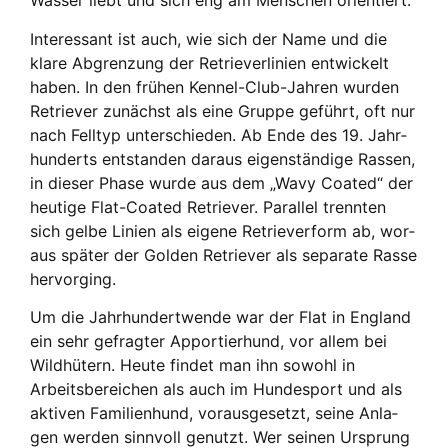
Was­ser liebt und sich eng am Men­schen ori­en­tiert.
Inter­es­sant ist auch, wie sich der Name und die
kla­re Abgren­zung der Retrie­ver­li­ni­en ent­wi­ckelt
haben. In den frü­hen Ken­nel-Club-Jah­ren wur­den
Retrie­ver zunächst als eine Grup­pe geführt, oft nur
nach Fell­typ unter­schie­den. Ab Ende des 19. Jahr­
hun­derts ent­stan­den dar­aus eigen­stän­di­ge Ras­sen,
in die­ser Pha­se wur­de aus dem „Wavy Coa­ted“ der
heu­ti­ge Flat-Coa­ted Retrie­ver. Par­al­lel trenn­ten
sich gel­be Lini­en als eige­ne Retrie­ver­form ab, wor­
aus spä­ter der Gol­den Retrie­ver als sepa­ra­te Ras­se
her­vor­ging.
Um die Jahr­hun­dert­wen­de war der Flat in Eng­land
ein sehr gefrag­ter Appor­tier­hund, vor allem bei
Wild­hü­tern. Heu­te fin­det man ihn sowohl in
Arbeits­be­rei­chen als auch im Hun­de­sport und als
akti­ven Fami­li­en­hund, vor­aus­ge­setzt, sei­ne Anla­
gen wer­den sinn­voll genutzt. Wer sei­nen Ursprung