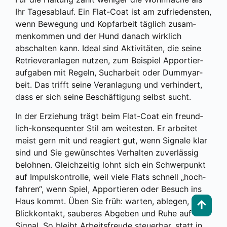
Ihr Tages­ab­lauf. Ein Flat-Coat ist am zufrie­dens­ten,
wenn Bewe­gung und Kopf­ar­beit täg­lich zusam­
men­kom­men und der Hund danach wirk­lich
abschal­ten kann. Ide­al sind Akti­vi­tä­ten, die sei­ne
Retrie­ver­an­la­gen nut­zen, zum Bei­spiel Appor­tier­
auf­ga­ben mit Regeln, Such­ar­beit oder Dum­my­ar­
beit. Das trifft sei­ne Ver­an­la­gung und ver­hin­dert,
dass er sich sei­ne Beschäf­ti­gung selbst sucht.
In der Erzie­hung trägt beim Flat-Coat ein freund­
lich-kon­se­quen­ter Stil am wei­tes­ten. Er arbei­tet
meist gern mit und reagiert gut, wenn Signa­le klar
sind und Sie gewünsch­tes Ver­hal­ten zuver­läs­sig
beloh­nen. Gleich­zei­tig lohnt sich ein Schwer­punkt
auf Impuls­kon­trol­le, weil vie­le Flats schnell „hoch­
fah­ren“, wenn Spiel, Appor­tie­ren oder Besuch ins
Haus kommt. Üben Sie früh: war­ten, able­gen,
Blick­kon­takt, sau­be­res Abge­ben und Ruhe auf
Signal. So bleibt Arbeits­freu­de steu­er­bar, statt in