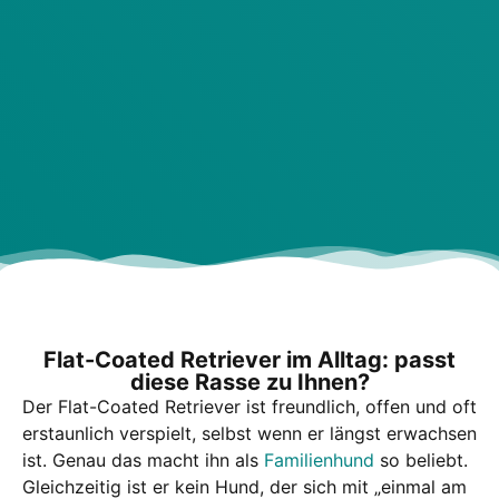
Flat-Coa­ted Retrie­ver im All­tag: passt
die­se Ras­se zu Ihnen?
Der Flat-Coa­ted Retrie­ver ist freund­lich, offen und oft
erstaun­lich ver­spielt, selbst wenn er längst erwach­sen
ist. Genau das macht ihn als
Fami­li­en­hund
so beliebt.
Gleich­zei­tig ist er kein Hund, der sich mit „ein­mal am