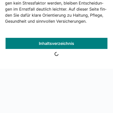
gen kein Stress­fak­tor wer­den, blei­ben Ent­schei­dun­
gen im Ernst­fall deut­lich leich­ter. Auf die­ser Sei­te fin­
den Sie dafür kla­re Ori­en­tie­rung zu Hal­tung, Pfle­ge,
Gesund­heit und sinn­vol­len Ver­si­che­run­gen.
Inhalts­ver­zeich­nis