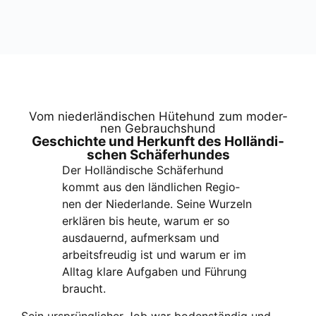
Vom nie­der­län­di­schen Hüte­hund zum moder­
nen Gebrauchs­hund
Geschich­te und Her­kunft des Hol­län­di­
schen Schä­fer­hun­des
Der Hol­län­di­sche Schä­fer­hund
kommt aus den länd­li­chen Regio­
nen der Nie­der­lan­de. Sei­ne Wur­zeln
erklä­ren bis heu­te, war­um er so
aus­dau­ernd, auf­merk­sam und
arbeits­freu­dig ist und war­um er im
All­tag kla­re Auf­ga­ben und Füh­rung
braucht.
Sein ursprüng­li­cher Job war boden­stän­dig und