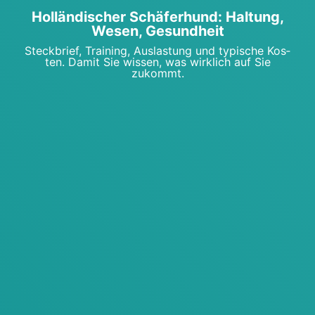
Hol­län­di­scher Schä­fer­hund: Hal­tung,
Wesen, Gesund­heit
Steck­brief, Trai­ning, Aus­las­tung und typi­sche Kos­
ten. Damit Sie wis­sen, was wirk­lich auf Sie
zukommt.