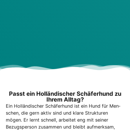
Passt ein Hol­län­di­scher Schä­fer­hund zu
Ihrem All­tag?
Ein Hol­län­di­scher Schä­fer­hund ist ein Hund für Men­
schen, die gern aktiv sind und kla­re Struk­tu­ren
mögen. Er lernt schnell, arbei­tet eng mit sei­ner
Bezugs­per­son zusam­men und bleibt auf­merk­sam,