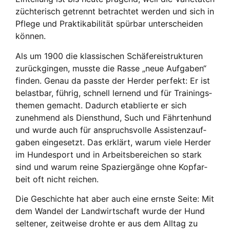
züch­te­risch getrennt betrach­tet wer­den und sich in
Pfle­ge und Prak­ti­ka­bi­li­tät spür­bar unter­schei­den
kön­nen.
Als um 1900 die klas­si­schen Schä­fer­ei­struk­tu­ren
zurück­gin­gen, muss­te die Ras­se „neue Auf­ga­ben“
fin­den. Genau da pass­te der Her­der per­fekt: Er ist
belast­bar, füh­rig, schnell ler­nend und für Trai­nings­
the­men gemacht. Dadurch eta­blier­te er sich
zuneh­mend als Dienst­hund, Such und Fähr­ten­hund
und wur­de auch für anspruchs­vol­le Assis­tenz­auf­
ga­ben ein­ge­setzt. Das erklärt, war­um vie­le Her­der
im Hun­de­sport und in Arbeits­be­rei­chen so stark
sind und war­um rei­ne Spa­zier­gän­ge ohne Kopf­ar­
beit oft nicht rei­chen.
Die Geschich­te hat aber auch eine erns­te Sei­te: Mit
dem Wan­del der Land­wirt­schaft wur­de der Hund
sel­te­ner, zeit­wei­se droh­te er aus dem All­tag zu