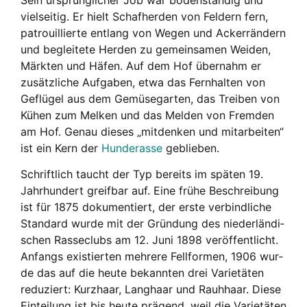
viel­sei­tig. Er hielt Schaf­her­den von Fel­dern fern,
patrouil­lier­te ent­lang von Wegen und Acker­rän­dern
und beglei­te­te Her­den zu gemein­sa­men Wei­den,
Märk­ten und Häfen. Auf dem Hof über­nahm er
zusätz­li­che Auf­ga­ben, etwa das Fern­hal­ten von
Geflü­gel aus dem Gemü­se­gar­ten, das Trei­ben von
Kühen zum Mel­ken und das Mel­den von Frem­den
am Hof. Genau die­ses „mit­den­ken und mit­ar­bei­ten“
ist ein Kern der
Hun­de­ras­se
geblie­ben.
Schrift­lich taucht der Typ bereits im spä­ten 19.
Jahr­hun­dert greif­bar auf. Eine frü­he Beschrei­bung
ist für 1875 doku­men­tiert, der ers­te ver­bind­li­che
Stan­dard wur­de mit der Grün­dung des nie­der­län­di­
schen Ras­se­clubs am 12. Juni 1898 ver­öf­fent­licht.
Anfangs exis­tier­ten meh­re­re Fell­for­men, 1906 wur­
de das auf die heu­te bekann­ten drei Varie­tä­ten
redu­ziert: Kurz­haar, Lang­haar und Rauh­haar. Die­se
Ein­tei­lung ist bis heu­te prä­gend, weil die Varie­tä­ten