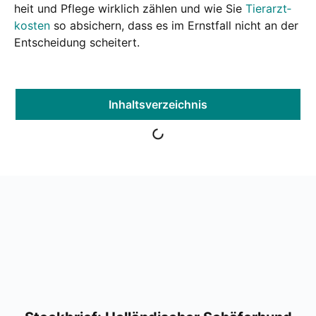
heit und Pfle­ge wirk­lich zäh­len und wie Sie
Tier­arzt­
kos­ten
so absi­chern, dass es im Ernst­fall nicht an der
Ent­schei­dung schei­tert.
Inhalts­ver­zeich­nis