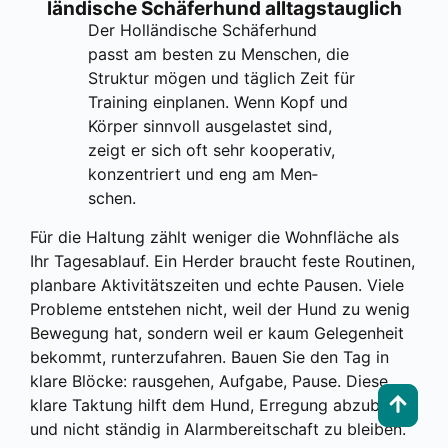
län­di­sche Schä­fer­hund all­tags­taug­lich
Der Hol­län­di­sche Schä­fer­hund
passt am bes­ten zu Men­schen, die
Struk­tur mögen und täg­lich Zeit für
Trai­ning ein­pla­nen. Wenn Kopf und
Kör­per sinn­voll aus­ge­las­tet sind,
zeigt er sich oft sehr koope­ra­tiv,
kon­zen­triert und eng am Men­
schen.
Für die Hal­tung zählt weni­ger die Wohn­flä­che als
Ihr Tages­ab­lauf. Ein Her­der braucht fes­te Rou­ti­nen,
plan­ba­re Akti­vi­täts­zei­ten und ech­te Pau­sen. Vie­le
Pro­ble­me ent­ste­hen nicht, weil der Hund zu wenig
Bewe­gung hat, son­dern weil er kaum Gele­gen­heit
bekommt, run­ter­zu­fah­ren. Bau­en Sie den Tag in
kla­re Blö­cke: raus­ge­hen, Auf­ga­be, Pau­se. Die­se
kla­re Tak­tung hilft dem Hund, Erre­gung abzu­bau­en
und nicht stän­dig in Alarm­be­reit­schaft zu blei­ben.