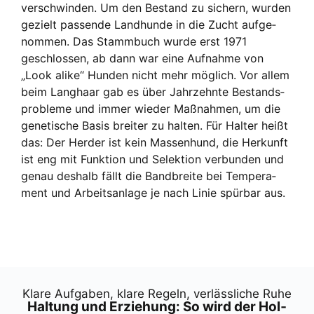
ver­schwin­den. Um den Bestand zu sichern, wur­den
gezielt pas­sen­de Land­hun­de in die Zucht auf­ge­
nom­men. Das Stamm­buch wur­de erst 1971
geschlos­sen, ab dann war eine Auf­nah­me von
„Look ali­ke“ Hun­den nicht mehr mög­lich. Vor allem
beim Lang­haar gab es über Jahr­zehn­te Bestands­
pro­ble­me und immer wie­der Maß­nah­men, um die
gene­ti­sche Basis brei­ter zu hal­ten. Für Hal­ter heißt
das: Der Her­der ist kein Mas­sen­hund, die Her­kunft
ist eng mit Funk­ti­on und Selek­ti­on ver­bun­den und
genau des­halb fällt die Band­brei­te bei Tem­pe­ra­
ment und Arbeits­an­la­ge je nach Linie spür­bar aus.
Kla­re Auf­ga­ben, kla­re Regeln, ver­läss­li­che Ruhe
Hal­tung und Erzie­hung: So wird der Hol­