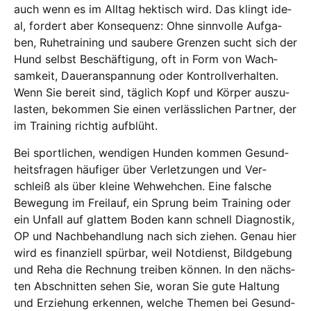
auch wenn es im All­tag hek­tisch wird. Das klingt ide­
al, for­dert aber Kon­se­quenz: Ohne sinn­vol­le Auf­ga­
ben, Ruhe­trai­ning und sau­be­re Gren­zen sucht sich der
Hund selbst Beschäf­ti­gung, oft in Form von Wach­
sam­keit, Dau­er­an­span­nung oder Kon­troll­ver­hal­ten.
Wenn Sie bereit sind, täg­lich Kopf und Kör­per aus­zu­
las­ten, bekom­men Sie einen ver­läss­li­chen Part­ner, der
im Trai­ning rich­tig auf­blüht.
Bei sport­li­chen, wen­di­gen Hun­den kom­men Gesund­
heits­fra­gen häu­fi­ger über Ver­let­zun­gen und Ver­
schleiß als über klei­ne Weh­weh­chen. Eine fal­sche
Bewe­gung im Frei­lauf, ein Sprung beim Trai­ning oder
ein Unfall auf glat­tem Boden kann schnell Dia­gnos­tik,
OP und Nach­be­hand­lung nach sich zie­hen. Genau hier
wird es finan­zi­ell spür­bar, weil Not­dienst, Bild­ge­bung
und Reha die Rech­nung trei­ben kön­nen. In den nächs­
ten Abschnit­ten sehen Sie, wor­an Sie gute Hal­tung
und Erzie­hung erken­nen, wel­che The­men bei Gesund­