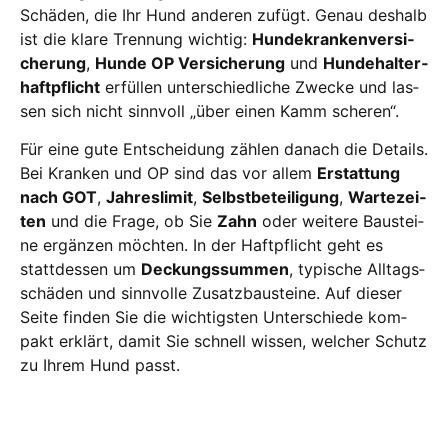
Schä­den, die Ihr Hund ande­ren zufügt. Genau des­halb
ist die kla­re Tren­nung wich­tig:
Hun­de­kran­ken­ver­si­
che­rung
,
Hun­de OP Ver­si­che­rung
und
Hun­de­hal­ter­
haft­pflicht
erfül­len unter­schied­li­che Zwe­cke und las­
sen sich nicht sinn­voll „über einen Kamm sche­ren“.
Für eine gute Ent­schei­dung zäh­len danach die Details.
Bei Kran­ken und OP sind das vor allem
Erstat­tung
nach GOT
,
Jah­res­li­mit
,
Selbst­be­tei­li­gung
,
War­te­zei­
ten
und die Fra­ge, ob Sie
Zahn
oder wei­te­re Bau­stei­
ne ergän­zen möch­ten. In der Haft­pflicht geht es
statt­des­sen um
Deckungs­sum­men
, typi­sche All­tags­
schä­den und sinn­vol­le Zusatz­bau­stei­ne. Auf die­ser
Sei­te fin­den Sie die wich­tigs­ten Unter­schie­de kom­
pakt erklärt, damit Sie schnell wis­sen, wel­cher Schutz
zu Ihrem Hund passt.