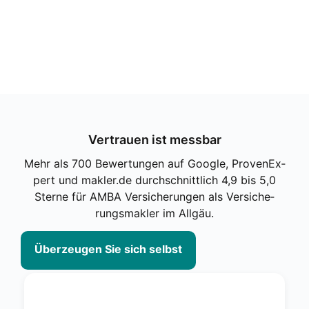
Ver­trau­en ist mess­bar
Mehr als 700 Bewer­tun­gen auf Goog­le, Pro­ven­Ex­
pert und makler.de durch­schnitt­lich 4,9 bis 5,0
Ster­ne für AMBA Ver­si­che­run­gen als Ver­si­che­
rungs­mak­ler im All­gäu.
Über­zeu­gen Sie sich selbst