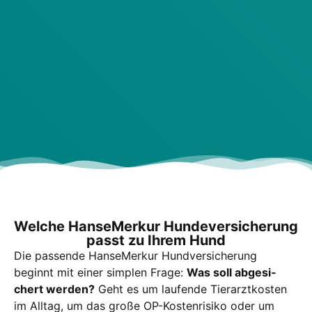
Wel­che Han­se­Mer­kur Hun­de­ver­si­che­rung
passt zu Ihrem Hund
Die pas­sen­de Han­se­Mer­kur Hundver­si­che­rung
beginnt mit einer simp­len Fra­ge:
Was soll abge­si­
chert wer­den?
Geht es um lau­fen­de Tier­arzt­kos­ten
im All­tag, um das gro­ße OP-Kos­ten­ri­si­ko oder um