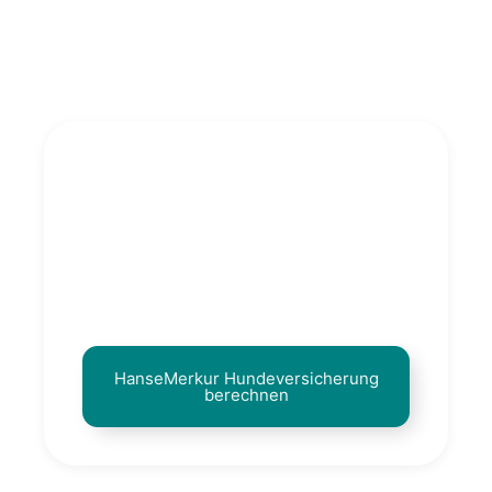
Han­se­Mer­kur Hun­de­ver­si­che­rung
berech­nen
In weni­gen Klicks sehen Sie Bei­trag
und Tarif­op­tio­nen für Kran­ken, OP oder
Haft­pflicht.
Han­se­Mer­kur Hun­de­ver­si­che­rung
berech­nen