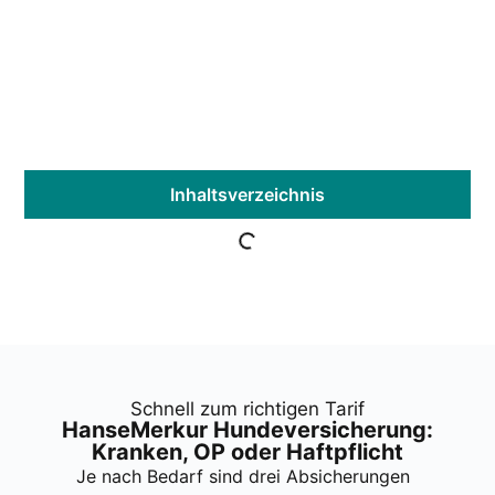
Inhalts­ver­zeich­nis
Schnell zum rich­ti­gen Tarif
Han­se­Mer­kur Hun­de­ver­si­che­rung:
Kran­ken, OP oder Haft­pflicht
Je nach Bedarf sind drei Absi­che­run­gen