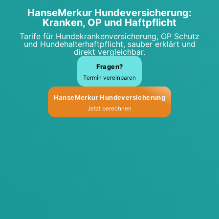
Han­se­Mer­kur Hun­de­ver­si­che­rung:
Kran­ken, OP und Haft­pflicht
Tari­fe für Hun­de­kran­ken­ver­si­che­rung, OP Schutz
und Hun­de­hal­ter­haft­pflicht, sau­ber erklärt und
direkt ver­gleich­bar.
Fra­gen?
Ter­min ver­ein­ba­ren
Han­se­Mer­kur Hun­de­ver­si­che­rung
Jetzt berech­nen