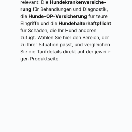
rele­vant: Die
Hun­de­kran­ken­ver­si­che­
rung
für Behand­lun­gen und Dia­gnos­tik,
die
Hun­de-OP-Ver­si­che­rung
für teu­re
Ein­grif­fe und die
Hun­de­hal­ter­haft­pflicht
für Schä­den, die Ihr Hund ande­ren
zufügt. Wäh­len Sie hier den Bereich, der
zu Ihrer Situa­ti­on passt, und ver­glei­chen
Sie die Tarif­de­tails direkt auf der jewei­li­
gen Pro­dukt­sei­te.