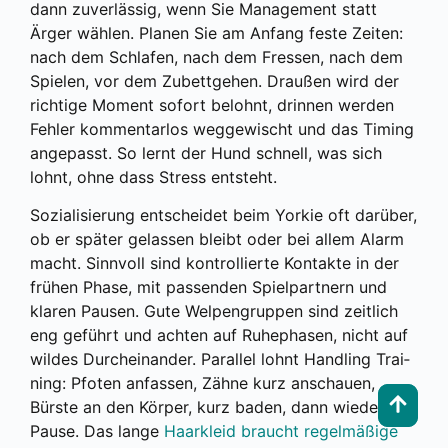
dann zuver­läs­sig, wenn Sie Manage­ment statt
Ärger wäh­len. Pla­nen Sie am Anfang fes­te Zei­ten:
nach dem Schla­fen, nach dem Fres­sen, nach dem
Spie­len, vor dem Zubett­ge­hen. Drau­ßen wird der
rich­ti­ge Moment sofort belohnt, drin­nen wer­den
Feh­ler kom­men­tar­los weg­ge­wischt und das Timing
ange­passt. So lernt der Hund schnell, was sich
lohnt, ohne dass Stress ent­steht.
Sozia­li­sie­rung ent­schei­det beim Yor­kie oft dar­über,
ob er spä­ter gelas­sen bleibt oder bei allem Alarm
macht. Sinn­voll sind kon­trol­lier­te Kon­tak­te in der
frü­hen Pha­se, mit pas­sen­den Spiel­part­nern und
kla­ren Pau­sen. Gute Wel­pen­grup­pen sind zeit­lich
eng geführt und ach­ten auf Ruhe­pha­sen, nicht auf
wil­des Durch­ein­an­der. Par­al­lel lohnt Hand­ling Trai­
ning: Pfo­ten anfas­sen, Zäh­ne kurz anschau­en,
Bürs­te an den Kör­per, kurz baden, dann wie­der
Pau­se. Das lan­ge
Haar­kleid braucht regel­mä­ßi­ge