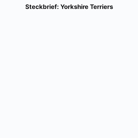
Steck­brief: York­shire Ter­ri­ers