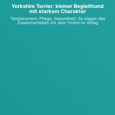
York­shire Ter­ri­er: klei­ner Begleit­hund
mit star­kem Cha­rak­ter
Tem­pe­ra­ment, Pfle­ge, Gesund­heit: So klappt das
Zusam­men­le­ben mit dem Yor­kie im All­tag