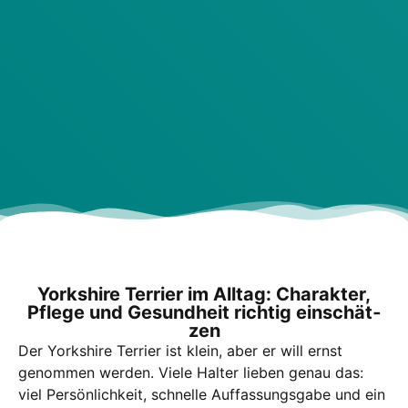
York­shire Ter­ri­er im All­tag: Cha­rak­ter,
Pfle­ge und Gesund­heit rich­tig ein­schät­
zen
Der York­shire Ter­ri­er ist klein, aber er will ernst
genom­men wer­den. Vie­le Hal­ter lie­ben genau das:
viel Per­sön­lich­keit, schnel­le Auf­fas­sungs­ga­be und ein