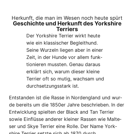
Her­kunft, die man im Wesen noch heu­te spürt
Geschich­te und Her­kunft des York­shire
Ter­ri­ers
Der York­shire Ter­ri­er wirkt heu­te
wie ein klas­si­scher Begleit­hund.
Sei­ne Wur­zeln lie­gen aber in einer
Zeit, in der Hun­de vor allem funk­
tio­nie­ren muss­ten. Genau dar­aus
erklärt sich, war­um die­ser klei­ne
Ter­ri­er oft so mutig, wach­sam und
durch­set­zungs­stark ist.
Ent­stan­den ist die Ras­se in Nord­eng­land und wur­
de bereits um die 1850er Jah­re beschrie­ben. In der
Ent­wick­lung spiel­ten der Black and Tan Ter­ri­er
sowie Ein­flüs­se ande­rer klei­ner Ras­sen wie Mal­te­
ser und Skye Ter­ri­er eine Rol­le. Der Name York­
shire Ter­ri­er setz­te sich ab 1870 durch.