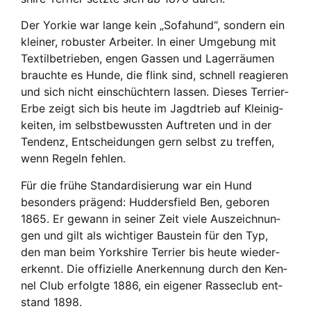
Der Yor­kie war lan­ge kein „Sofa­hund“, son­dern ein
klei­ner, robus­ter Arbei­ter. In einer Umge­bung mit
Tex­til­be­trie­ben, engen Gas­sen und Lager­räu­men
brauch­te es Hun­de, die flink sind, schnell reagie­ren
und sich nicht ein­schüch­tern las­sen. Die­ses Ter­ri­er-
Erbe zeigt sich bis heu­te im Jagd­trieb auf Klei­nig­
kei­ten, im selbst­be­wuss­ten Auf­tre­ten und in der
Ten­denz, Ent­schei­dun­gen gern selbst zu tref­fen,
wenn Regeln feh­len.
Für die frü­he Stan­dar­di­sie­rung war ein Hund
beson­ders prä­gend: Hud­ders­field Ben, gebo­ren
1865. Er gewann in sei­ner Zeit vie­le Aus­zeich­nun­
gen und gilt als wich­ti­ger Bau­stein für den Typ,
den man beim York­shire Ter­ri­er bis heu­te wie­der­
erkennt. Die offi­zi­el­le Aner­ken­nung durch den Ken­
nel Club erfolg­te 1886, ein eige­ner Ras­se­club ent­
stand 1898.