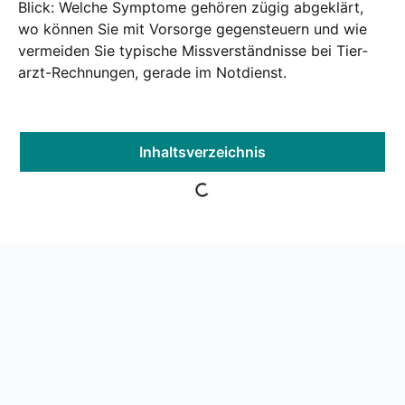
Blick: Wel­che Sym­pto­me gehö­ren zügig abge­klärt,
wo kön­nen Sie mit Vor­sor­ge gegen­steu­ern und wie
ver­mei­den Sie typi­sche Miss­ver­ständ­nis­se bei Tier­
arzt-Rech­nun­gen, gera­de im Not­dienst.
Inhalts­ver­zeich­nis