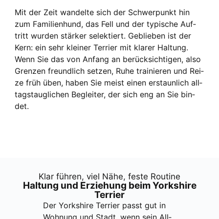
Mit der Zeit wan­del­te sich der Schwer­punkt hin
zum Fami­li­en­hund, das Fell und der typi­sche Auf­
tritt wur­den stär­ker selek­tiert. Geblie­ben ist der
Kern: ein sehr klei­ner Ter­ri­er mit kla­rer Hal­tung.
Wenn Sie das von Anfang an berück­sich­ti­gen, also
Gren­zen freund­lich set­zen, Ruhe trai­nie­ren und Rei­
ze früh üben, haben Sie meist einen erstaun­lich all­
tags­taug­li­chen Beglei­ter, der sich eng an Sie bin­
det.
Klar füh­ren, viel Nähe, fes­te Rou­ti­ne
Hal­tung und Erzie­hung beim York­shire
Ter­ri­er
Der York­shire Ter­ri­er passt gut in
Woh­nung und Stadt, wenn sein All­