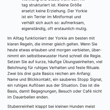
tag struk­tu­riert ist. Klei­ne Grö­ße
ersetzt kei­ne Erzie­hung. Der Yor­kie
ist ein Ter­ri­er im Mini­for­mat und
ver­hält sich auch so: auf­merk­sam,
eigen­stän­dig, oft erstaun­lich mutig.
Im All­tag funk­tio­niert der Yor­kie am bes­ten mit
kla­ren Regeln, die immer gleich gel­ten. Wenn Sie
heu­te etwas erlau­ben und mor­gen ver­bie­ten, über­
nimmt ein selbst­be­wuss­ter Hund schnell die Regie.
Set­zen Sie auf kur­ze, häu­fi­ge Übungs­ein­hei­ten, viel
Beloh­nung für ruhi­ges Ver­hal­ten und fes­te Ritua­le.
Zwei bis drei gute Basics rei­chen am Anfang:
Name und Blick­kon­takt, ein sau­be­res Stopp Signal,
ein ruhi­ges Auf­lö­sen aus der Situa­ti­on. Das ist die
Basis, damit Begeg­nun­gen, Besuch oder Café nicht
im Dau­er­bel­len enden.
Stu­ben­rein­heit klappt bei klei­nen Hun­den meist