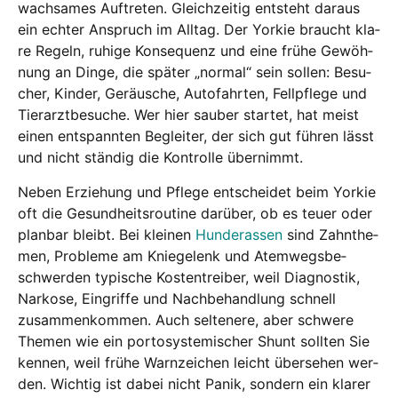
wach­sa­mes Auf­tre­ten. Gleich­zei­tig ent­steht dar­aus
ein ech­ter Anspruch im All­tag. Der Yor­kie braucht kla­
re Regeln, ruhi­ge Kon­se­quenz und eine frü­he Gewöh­
nung an Din­ge, die spä­ter „nor­mal“ sein sol­len: Besu­
cher, Kin­der, Geräu­sche, Auto­fahr­ten, Fell­pfle­ge und
Tier­arzt­be­su­che. Wer hier sau­ber star­tet, hat meist
einen ent­spann­ten Beglei­ter, der sich gut füh­ren lässt
und nicht stän­dig die Kon­trol­le über­nimmt.
Neben Erzie­hung und Pfle­ge ent­schei­det beim Yor­kie
oft die Gesund­heits­rou­ti­ne dar­über, ob es teu­er oder
plan­bar bleibt. Bei klei­nen
Hun­de­ras­sen
sind Zahn­the­
men, Pro­ble­me am Knie­ge­lenk und Atem­wegs­be­
schwer­den typi­sche Kos­ten­trei­ber, weil Dia­gnos­tik,
Nar­ko­se, Ein­grif­fe und Nach­be­hand­lung schnell
zusam­men­kom­men. Auch sel­te­ne­re, aber schwe­re
The­men wie ein por­to­sys­te­mi­scher Shunt soll­ten Sie
ken­nen, weil frü­he Warn­zei­chen leicht über­se­hen wer­
den. Wich­tig ist dabei nicht Panik, son­dern ein kla­rer