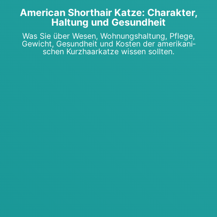
Ame­ri­can Short­hair Kat­ze: Cha­rak­ter,
Hal­tung und Gesund­heit
Was Sie über Wesen, Woh­nungs­hal­tung, Pfle­ge,
Gewicht, Gesund­heit und Kos­ten der ame­ri­ka­ni­
schen Kurz­haar­kat­ze wis­sen soll­ten.