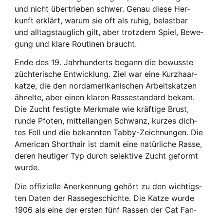
und nicht über­trie­ben schwer. Genau die­se Her­
kunft erklärt, war­um sie oft als ruhig, belast­bar
und all­tags­taug­lich gilt, aber trotz­dem Spiel, Bewe­
gung und kla­re Rou­ti­nen braucht.
Ende des 19. Jahr­hun­derts begann die bewuss­te
züch­te­ri­sche Ent­wick­lung. Ziel war eine Kurz­haar­
kat­ze, die den nord­ame­ri­ka­ni­schen Arbeits­kat­zen
ähnel­te, aber einen kla­ren Ras­se­stan­dard bekam.
Die Zucht fes­tig­te Merk­ma­le wie kräf­ti­ge Brust,
run­de Pfo­ten, mit­tel­lan­gen Schwanz, kur­zes dich­
tes Fell und die bekann­ten Tab­by-Zeich­nun­gen. Die
Ame­ri­can Short­hair ist damit eine natür­li­che Ras­se,
deren heu­ti­ger Typ durch selek­ti­ve Zucht geformt
wur­de.
Die offi­zi­el­le Aner­ken­nung gehört zu den wich­tigs­
ten Daten der Ras­se­ge­schich­te. Die Kat­ze wur­de
1906 als eine der ers­ten fünf Ras­sen der Cat Fan­