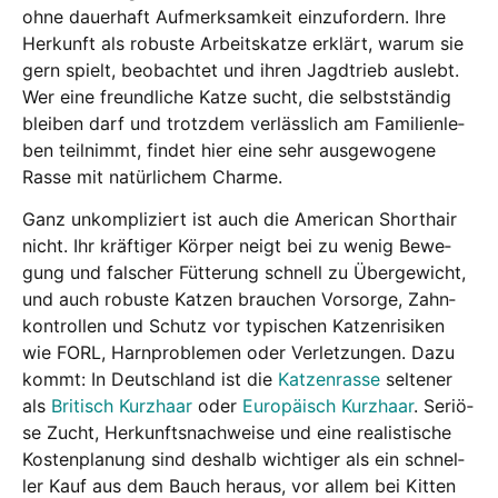
ohne dau­er­haft Auf­merk­sam­keit ein­zu­for­dern. Ihre
Her­kunft als robus­te Arbeits­kat­ze erklärt, war­um sie
gern spielt, beob­ach­tet und ihren Jagd­trieb aus­lebt.
Wer eine freund­li­che Kat­ze sucht, die selbst­stän­dig
blei­ben darf und trotz­dem ver­läss­lich am Fami­li­en­le­
ben teil­nimmt, fin­det hier eine sehr aus­ge­wo­ge­ne
Ras­se mit natür­li­chem Charme.
Ganz unkom­pli­ziert ist auch die Ame­ri­can Short­hair
nicht. Ihr kräf­ti­ger Kör­per neigt bei zu wenig Bewe­
gung und fal­scher Füt­te­rung schnell zu Über­ge­wicht,
und auch robus­te Kat­zen brau­chen Vor­sor­ge, Zahn­
kon­trol­len und Schutz vor typi­schen Kat­zen­ri­si­ken
wie FORL, Harn­pro­ble­men oder Ver­let­zun­gen. Dazu
kommt: In Deutsch­land ist die
Kat­zen­ras­se
sel­te­ner
als
Bri­tisch Kurz­haar
oder
Euro­pä­isch Kurz­haar
. Seriö­
se Zucht, Her­kunfts­nach­wei­se und eine rea­lis­ti­sche
Kos­ten­pla­nung sind des­halb wich­ti­ger als ein schnel­
ler Kauf aus dem Bauch her­aus, vor allem bei Kit­ten