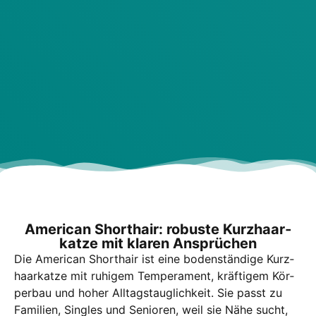
Ame­ri­can Short­hair: robus­te Kurz­haar­
kat­ze mit kla­ren Ansprü­chen
Die Ame­ri­can Short­hair ist eine boden­stän­di­ge Kurz­
haar­kat­ze mit ruhi­gem Tem­pe­ra­ment, kräf­ti­gem Kör­
per­bau und hoher All­tags­taug­lich­keit. Sie passt zu
Fami­li­en, Sin­gles und Senio­ren, weil sie Nähe sucht,