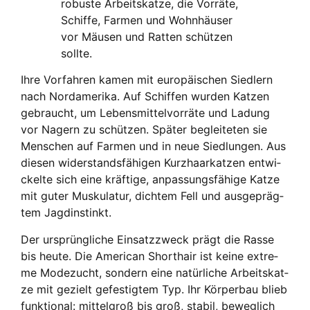
robus­te Arbeits­kat­ze, die Vor­rä­te,
Schif­fe, Far­men und Wohn­häu­ser
vor Mäu­sen und Rat­ten schüt­zen
soll­te.
Ihre Vor­fah­ren kamen mit euro­päi­schen Sied­lern
nach Nord­ame­ri­ka. Auf Schif­fen wur­den Kat­zen
gebraucht, um Lebens­mit­tel­vor­rä­te und Ladung
vor Nagern zu schüt­zen. Spä­ter beglei­te­ten sie
Men­schen auf Far­men und in neue Sied­lun­gen. Aus
die­sen wider­stands­fä­hi­gen Kurz­haar­kat­zen ent­wi­
ckel­te sich eine kräf­ti­ge, anpas­sungs­fä­hi­ge Kat­ze
mit guter Mus­ku­la­tur, dich­tem Fell und aus­ge­präg­
tem Jagd­in­stinkt.
Der ursprüng­li­che Ein­satz­zweck prägt die Ras­se
bis heu­te. Die Ame­ri­can Short­hair ist kei­ne extre­
me Mode­zucht, son­dern eine natür­li­che Arbeits­kat­
ze mit gezielt gefes­tig­tem Typ. Ihr Kör­per­bau blieb
funk­tio­nal: mit­tel­groß bis groß, sta­bil, beweg­lich