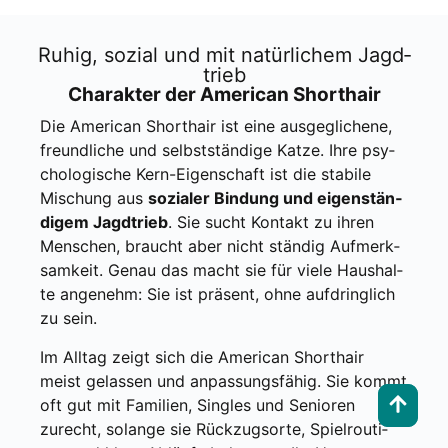
Ruhig, sozi­al und mit natür­li­chem Jagd­
trieb
Cha­rak­ter der Ame­ri­can Short­hair
Die Ame­ri­can Short­hair ist eine aus­ge­gli­che­ne,
freund­li­che und selbst­stän­di­ge Kat­ze. Ihre psy­
cho­lo­gi­sche Kern-Eigen­schaft ist die sta­bi­le
Mischung aus
sozia­ler Bin­dung und eigen­stän­
di­gem Jagd­trieb
. Sie sucht Kon­takt zu ihren
Men­schen, braucht aber nicht stän­dig Auf­merk­
sam­keit. Genau das macht sie für vie­le Haus­hal­
te ange­nehm: Sie ist prä­sent, ohne auf­dring­lich
zu sein.
Im All­tag zeigt sich die Ame­ri­can Short­hair
meist gelas­sen und anpas­sungs­fä­hig. Sie kommt
oft gut mit Fami­li­en, Sin­gles und Senio­ren
zurecht, solan­ge sie Rück­zugs­or­te, Spiel­rou­ti­