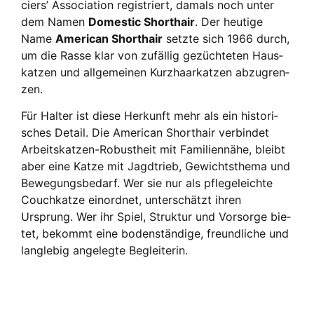
ciers’ Asso­cia­ti­on regis­triert, damals noch unter
dem Namen
Dome­stic Short­hair
. Der heu­ti­ge
Name
Ame­ri­can Short­hair
setz­te sich 1966 durch,
um die Ras­se klar von zufäl­lig gezüch­te­ten Haus­
kat­zen und all­ge­mei­nen Kurz­haar­kat­zen abzu­gren­
zen.
Für Hal­ter ist die­se Her­kunft mehr als ein his­to­ri­
sches Detail. Die Ame­ri­can Short­hair ver­bin­det
Arbeits­kat­zen-Robust­heit mit Fami­li­en­nä­he, bleibt
aber eine Kat­ze mit Jagd­trieb, Gewichts­the­ma und
Bewe­gungs­be­darf. Wer sie nur als pfle­ge­leich­te
Couch­kat­ze ein­ord­net, unter­schätzt ihren
Ursprung. Wer ihr Spiel, Struk­tur und Vor­sor­ge bie­
tet, bekommt eine boden­stän­di­ge, freund­li­che und
lang­le­big ange­leg­te Beglei­te­rin.