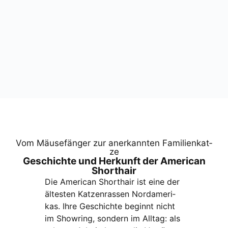
Vom Mäu­se­fän­ger zur aner­kann­ten Fami­li­en­kat­
ze
Geschich­te und Her­kunft der Ame­ri­can
Short­hair
Die Ame­ri­can Short­hair ist eine der
ältes­ten Kat­zen­ras­sen Nord­ame­ri­
kas. Ihre Geschich­te beginnt nicht
im Show­ring, son­dern im All­tag: als