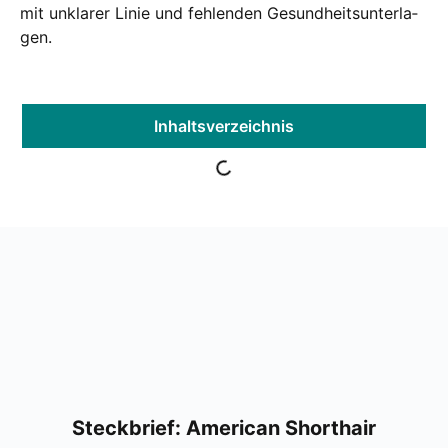
mit unkla­rer Linie und feh­len­den Gesund­heits­un­ter­la­
gen.
Inhalts­ver­zeich­nis
Steck­brief: Ame­ri­can Short­hair